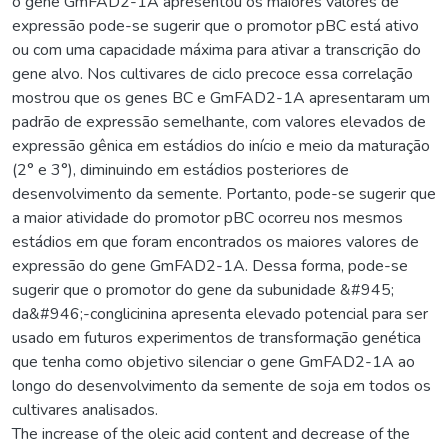
o gene GmFAD2-1A apresentou os maiores valores de
expressão pode-se sugerir que o promotor pBC está ativo
ou com uma capacidade máxima para ativar a transcrição do
gene alvo. Nos cultivares de ciclo precoce essa correlação
mostrou que os genes BC e GmFAD2-1A apresentaram um
padrão de expressão semelhante, com valores elevados de
expressão gênica em estádios do início e meio da maturação
(2° e 3°), diminuindo em estádios posteriores de
desenvolvimento da semente. Portanto, pode-se sugerir que
a maior atividade do promotor pBC ocorreu nos mesmos
estádios em que foram encontrados os maiores valores de
expressão do gene GmFAD2-1A. Dessa forma, pode-se
sugerir que o promotor do gene da subunidade &#945;
da&#946;-conglicinina apresenta elevado potencial para ser
usado em futuros experimentos de transformação genética
que tenha como objetivo silenciar o gene GmFAD2-1A ao
longo do desenvolvimento da semente de soja em todos os
cultivares analisados.
The increase of the oleic acid content and decrease of the