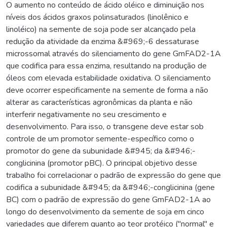
O aumento no conteúdo de ácido oléico e diminuição nos
níveis dos ácidos graxos polinsaturados (linolênico e
linoléico) na semente de soja pode ser alcançado pela
redução da atividade da enzima &#969;-6 dessaturase
microssomal através do silenciamento do gene GmFAD2-1A
que codifica para essa enzima, resultando na produção de
óleos com elevada estabilidade oxidativa. O silenciamento
deve ocorrer especificamente na semente de forma a não
alterar as características agronômicas da planta e não
interferir negativamente no seu crescimento e
desenvolvimento. Para isso, o transgene deve estar sob
controle de um promotor semente-específico como o
promotor do gene da subunidade &#945; da &#946;-
conglicinina (promotor pBC). O principal objetivo desse
trabalho foi correlacionar o padrão de expressão do gene que
codifica a subunidade &#945; da &#946;-conglicinina (gene
BC) com o padrão de expressão do gene GmFAD2-1A ao
longo do desenvolvimento da semente de soja em cinco
variedades que diferem quanto ao teor protéico ("normal" e