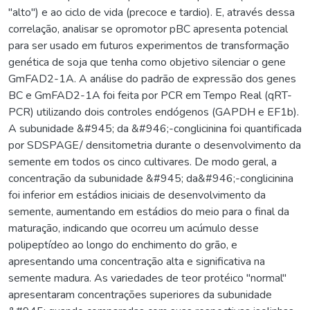
"alto") e ao ciclo de vida (precoce e tardio). E, através dessa
correlação, analisar se opromotor pBC apresenta potencial
para ser usado em futuros experimentos de transformação
genética de soja que tenha como objetivo silenciar o gene
GmFAD2-1A. A análise do padrão de expressão dos genes
BC e GmFAD2-1A foi feita por PCR em Tempo Real (qRT-
PCR) utilizando dois controles endógenos (GAPDH e EF1b).
A subunidade &#945; da &#946;-conglicinina foi quantificada
por SDSPAGE/ densitometria durante o desenvolvimento da
semente em todos os cinco cultivares. De modo geral, a
concentração da subunidade &#945; da&#946;-conglicinina
foi inferior em estádios iniciais de desenvolvimento da
semente, aumentando em estádios do meio para o final da
maturação, indicando que ocorreu um acúmulo desse
polipeptídeo ao longo do enchimento do grão, e
apresentando uma concentração alta e significativa na
semente madura. As variedades de teor protéico "normal"
apresentaram concentrações superiores da subunidade