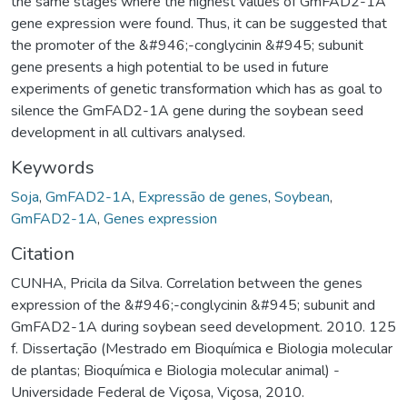
the same stages where the highest values of GmFAD2-1A
gene expression were found. Thus, it can be suggested that
the promoter of the &#946;-conglycinin &#945; subunit
gene presents a high potential to be used in future
experiments of genetic transformation which has as goal to
silence the GmFAD2-1A gene during the soybean seed
development in all cultivars analysed.
Keywords
Soja
,
GmFAD2-1A
,
Expressão de genes
,
Soybean
,
GmFAD2-1A
,
Genes expression
Citation
CUNHA, Pricila da Silva. Correlation between the genes
expression of the &#946;-conglycinin &#945; subunit and
GmFAD2-1A during soybean seed development. 2010. 125
f. Dissertação (Mestrado em Bioquímica e Biologia molecular
de plantas; Bioquímica e Biologia molecular animal) -
Universidade Federal de Viçosa, Viçosa, 2010.