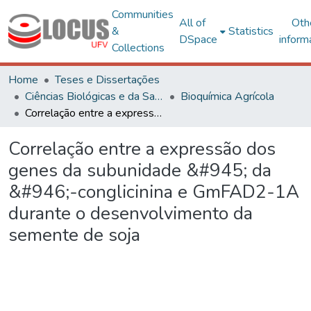
Communities
All of
Oth
&
Statistics
DSpace
inform
Collections
Home
Teses e Dissertações
Ciências Biológicas e da Saúde
Bioquímica Agrícola
Correlação entre a expressão dos genes da subunidade &#945; da &#946;-conglicinina e GmFAD2-1A durante o desenvolvimento da semente de soja
Correlação entre a expressão dos
genes da subunidade &#945; da
&#946;-conglicinina e GmFAD2-1A
durante o desenvolvimento da
semente de soja