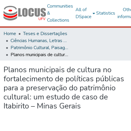
Communities
All of
Oth
&
Statistics
DSpace
inform
Collections
Home
Teses e Dissertações
Ciências Humanas, Letras e Artes
Patrimônio Cultural, Paisagens e Cidadania
Planos municipais de cultura no fortalecimento de políticas públicas para a preservação do patrimônio cultural: um estudo de caso de Itabirito – Minas Gerais
Planos municipais de cultura no
fortalecimento de políticas públicas
para a preservação do patrimônio
cultural: um estudo de caso de
Itabirito – Minas Gerais