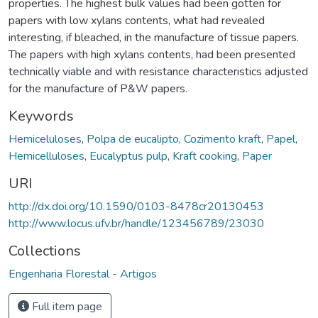
properties. The highest bulk values had been gotten for
papers with low xylans contents, what had revealed
interesting, if bleached, in the manufacture of tissue papers.
The papers with high xylans contents, had been presented
technically viable and with resistance characteristics adjusted
for the manufacture of P&W papers.
Keywords
Hemiceluloses
,
Polpa de eucalipto
,
Cozimento kraft
,
Papel
,
Hemicelluloses
,
Eucalyptus pulp
,
Kraft cooking
,
Paper
URI
http://dx.doi.org/10.1590/0103-8478cr20130453
http://www.locus.ufv.br/handle/123456789/23030
Collections
Engenharia Florestal - Artigos
Full item page