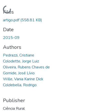
Loading...
Files
artigo.pdf
(558.81 KB)
Date
2015-09
Authors
Pedrazzi, Cristiane
Colodette, Jorge Luiz
Oliveira, Rubens Chaves de
Gomide, José Lívio
Wille, Vania Karine Dick
Coldebella, Rodrigo
Publisher
Ciência Rural