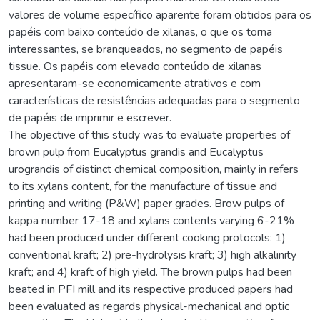
valores de volume específico aparente foram obtidos para os
papéis com baixo conteúdo de xilanas, o que os torna
interessantes, se branqueados, no segmento de papéis
tissue. Os papéis com elevado conteúdo de xilanas
apresentaram-se economicamente atrativos e com
características de resistências adequadas para o segmento
de papéis de imprimir e escrever.
The objective of this study was to evaluate properties of
brown pulp from Eucalyptus grandis and Eucalyptus
urograndis of distinct chemical composition, mainly in refers
to its xylans content, for the manufacture of tissue and
printing and writing (P&W) paper grades. Brow pulps of
kappa number 17-18 and xylans contents varying 6-21%
had been produced under different cooking protocols: 1)
conventional kraft; 2) pre-hydrolysis kraft; 3) high alkalinity
kraft; and 4) kraft of high yield. The brown pulps had been
beated in PFI mill and its respective produced papers had
been evaluated as regards physical-mechanical and optic