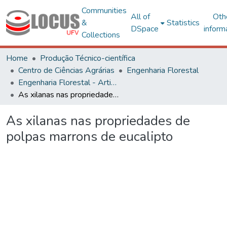
Communities
All of
Oth
&
Statistics
DSpace
inform
Collections
Home
Produção Técnico-científica
Centro de Ciências Agrárias
Engenharia Florestal
Engenharia Florestal - Artigos
As xilanas nas propriedades de polpas marrons de eucalipto
As xilanas nas propriedades de
polpas marrons de eucalipto