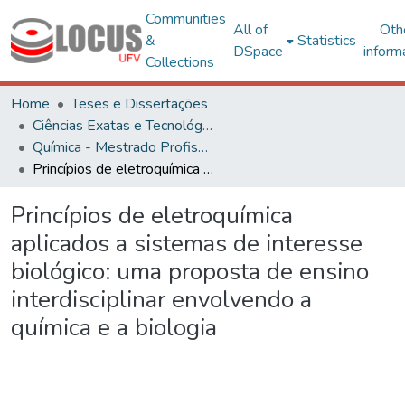
Communities
All of
Oth
&
Statistics
DSpace
inform
Collections
Home
Teses e Dissertações
Ciências Exatas e Tecnológicas
Química - Mestrado Profissional
Princípios de eletroquímica aplicados a sistemas de interesse biológico: uma proposta de ensino interdisciplinar envolvendo a química e a biologia
Princípios de eletroquímica
aplicados a sistemas de interesse
biológico: uma proposta de ensino
interdisciplinar envolvendo a
química e a biologia