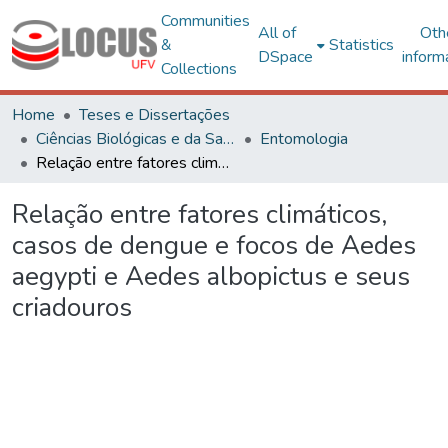
Communities
All of
Oth
&
Statistics
DSpace
inform
Collections
Home
Teses e Dissertações
Ciências Biológicas e da Saúde
Entomologia
Relação entre fatores climáticos, casos de dengue e focos de Aedes aegypti e Aedes albopictus e seus criadouros
Relação entre fatores climáticos,
casos de dengue e focos de Aedes
aegypti e Aedes albopictus e seus
criadouros