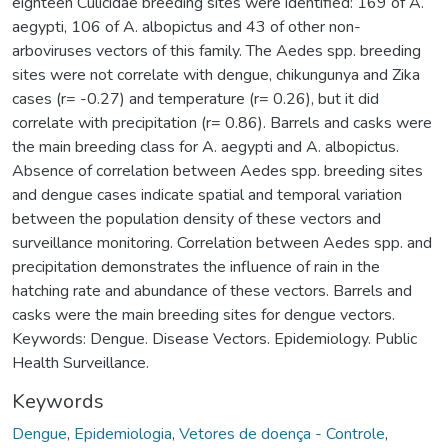
eighteen Culicidae breeding sites were identified: 169 of A.
aegypti, 106 of A. albopictus and 43 of other non-
arboviruses vectors of this family. The Aedes spp. breeding
sites were not correlate with dengue, chikungunya and Zika
cases (r= -0.27) and temperature (r= 0.26), but it did
correlate with precipitation (r= 0.86). Barrels and casks were
the main breeding class for A. aegypti and A. albopictus.
Absence of correlation between Aedes spp. breeding sites
and dengue cases indicate spatial and temporal variation
between the population density of these vectors and
surveillance monitoring. Correlation between Aedes spp. and
precipitation demonstrates the influence of rain in the
hatching rate and abundance of these vectors. Barrels and
casks were the main breeding sites for dengue vectors.
Keywords: Dengue. Disease Vectors. Epidemiology. Public
Health Surveillance.
Keywords
Dengue
,
Epidemiologia
,
Vetores de doença - Controle
,