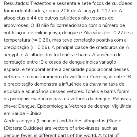
Resultados: Trezentos e sessenta e sete focos de culicídeos
foram identificados, sendo 206 de A. aegypti, 117 de A.
albopictus e 44 de outros culicídeos não vetores de
arboviroses. O IB não foi correlacionado com o número de
notificaçõe de chikungunya, dengue e Zika vírus (r= -0,27) e a
temperatura (r= 0,26), mas teve correlação positiva com a
precipitação (r= 0,86). A principal classe de criadouros de A.
aegypti e A. albopictus foi tonéis e barris. A ausência de
correlação entre IB e casos de dengue indica variação
espacial e temporal entre a densidade populacional desses
vetores e o monitoramento da vigilância. Correlação entre IB
e precipitação demonstra a influência da chuva na taxa de
eclosão e abundância desses vetores. Tonéis e barris foram
os principais criadouros para os vetores da dengue. Palavras-
chave: Dengue. Epidemiologia. Vetores de doença. Vigilância
em Saúde Pública.
Aedes aegypti (Linnaeus) and Aedes albopictus (Skuse)
(Diptera: Culicidae) are vectors of arboviruses, such as
dengue fever, in different parts of the world. A total of