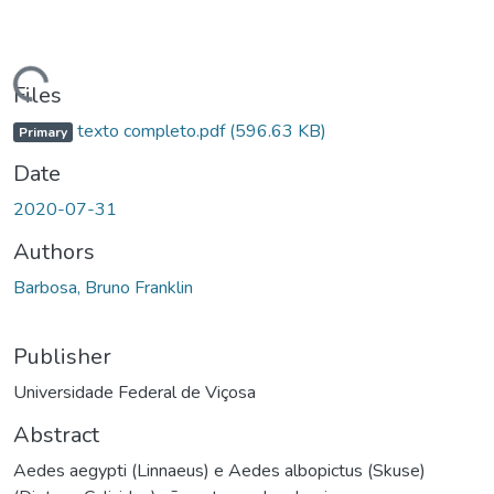
ding...
Files
texto completo.pdf
(596.63 KB)
Primary
Date
2020-07-31
Authors
Barbosa, Bruno Franklin
Publisher
Universidade Federal de Viçosa
Abstract
Aedes aegypti (Linnaeus) e Aedes albopictus (Skuse)