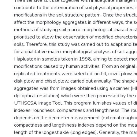
The intensive soil use together with inadequate managem
contribute to the deterioration of soil physical properties,
modifications in the soil structure pattern. Once the struc
affect the morphology aggregates in different ways, the s
methods of studying soil macro-morphological characteris
prioritized to allow the observation of modified characterist
soils. Therefore, this study was carried out to adapt and t
for a qualitative macro-morphological analysis of soil agg
Haplustox in samples taken in 1998, aiming to detect mor
modifications caused by human activities. From an original 
replicated treatments were selected: no till, cinzel plow, 
disk plow and chisel plow, carried out annually. The shape o
aggregates was from images obtained using a scanner 
dpi optical resolution) which were then processed by the
UTHSCSA Image Tool. This program furnishes values of di
indexes: roundness, compactness and lengthiness. The ro
depends on the perimeter measurement (external roughn
compactness and lengthiness indexes depend on the mea
length of the longest axle (long edges). Generally, the