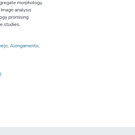
aggregate morphology
. Image analysis
logy promising
e studies.
nejo
,
Alongamento
,
2