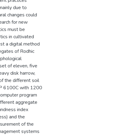
ent practices
 mainly due to
tural changes could
earch for new
tics must be
ics in cultivated
est a digital method
regates of Rodhic
phological
set of eleven, five
heavy disk harrow,
f the different soil
(HP 6100C with 1200
 computer program
fferent aggregate
undness index
ess) and the
surement of the
 management systems