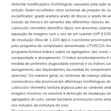
detectar modificações morfológicas causadas pela ação ant
estudo, foram escolhidos cinco sistemas de preparo do solo
escarificador, grade aradora, arado de discos e arado de a
estudo da forma e do tamanho das diferentes classes de
Latossolo Vermelho distrófico típico, em amostras colet
aquisição de imagens com o uso de um scanner (HP 610
de resolução ótica de 1.200 dpi) e o posterior processa
pelo programa de computador denominado UTHSCSA Ima
programa fornece índices sobre os agregados, tais como:
compacidade e alongamento. O índice arredondamento é
medida de perímetro (rugosidade externa) e os índices c
alongamento são dependentes da medida do comprimento
(arestas). De maneira geral, os sistemas de manejo utiliz
consecutivos não promoveram diferenças morfológicas d
Latossolo Vermelho textura argilosa para as variáveis anal
imagens mostrou-se sensível à detecção de mudanças na
agregados do solo, sendo bastante promissora como uma
nos estudos da estrutura do solo.