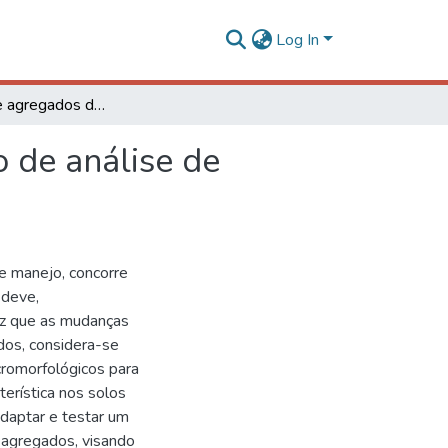
Log In
Morfologia de agregados do solo avaliada por meio de análise de imagens
 de análise de
de manejo, concorre
 deve,
ez que as mudanças
dos, considera-se
romorfológicos para
erística nos solos
adaptar e testar um
e agregados, visando