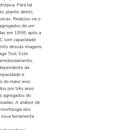
rópica. Para tal
: plantio direto,
ivecas. Realizou-se o
 agregados de um
adas em 1998, após a
0C com capacidade
mento dessas imagens
ge Tool. Este
 arredondamento,
 dependente da
ompacidade e
 do maior eixo
ados por três anos
os agregados do
isadas. A análise de
 morfologia dos
 nova ferramenta