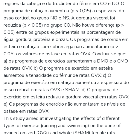
regiões da cabeça e do trocânter do fêmur em CO e NO. O
programa de natação aumentou (p < 0,05) a espessura do
osso cortical no grupo NO e NS. A gordura visceral foi
reduzida (p < 0,05) no grupo CO. Não houve diferença (p >
0,05) entre os grupos experimentais na porcentagem de
água, gordura, proteína e cinzas. Os programas de corrida em
esteira e natação com sobrecarga não aumentaram (p >
0,05) os valores de ostase em ratas OVX. Concluiu-se que:
a) os programas de exercícios aumentaram a DMO e o CMO
de ratas OVX; b) O programa de exercício em esteira
aumentou a tenacidade do fêmur de ratas OVX; c) O
programa de exercício em natação aumentou a espessura do
osso cortical em ratas OVX e SHAM; d) O programa de
exercício em esteira reduziu a gordura visceral em ratas OVX;
e) Os programas de exercício não aumentaram os níveis de
ostase em ratas OVX.
This study aimed at investigating the effects of different
types of exercise (running and swimming) on the bone of
ovariectomized (OVX) and whole (SHAM) female rats.