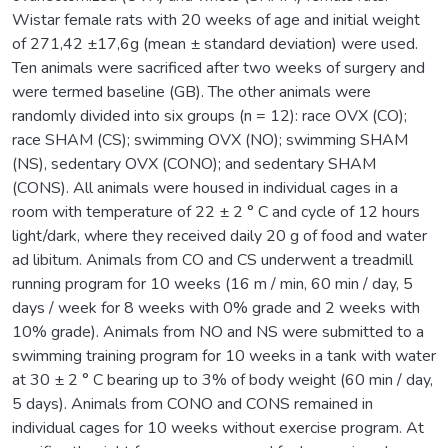
Wistar female rats with 20 weeks of age and initial weight
of 271,42 ±17,6g (mean ± standard deviation) were used.
Ten animals were sacrificed after two weeks of surgery and
were termed baseline (GB). The other animals were
randomly divided into six groups (n = 12): race OVX (CO);
race SHAM (CS); swimming OVX (NO); swimming SHAM
(NS), sedentary OVX (CONO); and sedentary SHAM
(CONS). All animals were housed in individual cages in a
room with temperature of 22 ± 2 ° C and cycle of 12 hours
light/dark, where they received daily 20 g of food and water
ad libitum. Animals from CO and CS underwent a treadmill
running program for 10 weeks (16 m / min, 60 min / day, 5
days / week for 8 weeks with 0% grade and 2 weeks with
10% grade). Animals from NO and NS were submitted to a
swimming training program for 10 weeks in a tank with water
at 30 ± 2 ° C bearing up to 3% of body weight (60 min / day,
5 days). Animals from CONO and CONS remained in
individual cages for 10 weeks without exercise program. At