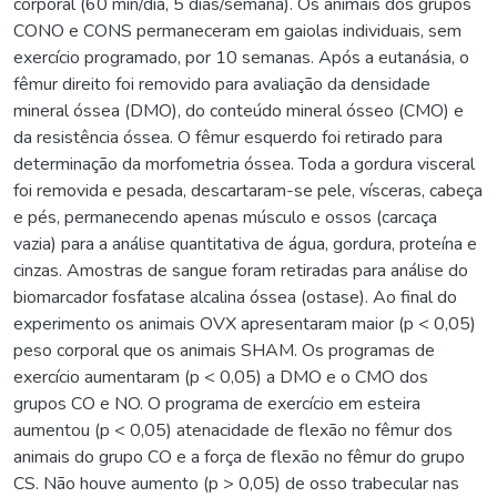
corporal (60 min/dia, 5 dias/semana). Os animais dos grupos
CONO e CONS permaneceram em gaiolas individuais, sem
exercício programado, por 10 semanas. Após a eutanásia, o
fêmur direito foi removido para avaliação da densidade
mineral óssea (DMO), do conteúdo mineral ósseo (CMO) e
da resistência óssea. O fêmur esquerdo foi retirado para
determinação da morfometria óssea. Toda a gordura visceral
foi removida e pesada, descartaram-se pele, vísceras, cabeça
e pés, permanecendo apenas músculo e ossos (carcaça
vazia) para a análise quantitativa de água, gordura, proteína e
cinzas. Amostras de sangue foram retiradas para análise do
biomarcador fosfatase alcalina óssea (ostase). Ao final do
experimento os animais OVX apresentaram maior (p < 0,05)
peso corporal que os animais SHAM. Os programas de
exercício aumentaram (p < 0,05) a DMO e o CMO dos
grupos CO e NO. O programa de exercício em esteira
aumentou (p < 0,05) atenacidade de flexão no fêmur dos
animais do grupo CO e a força de flexão no fêmur do grupo
CS. Não houve aumento (p > 0,05) de osso trabecular nas