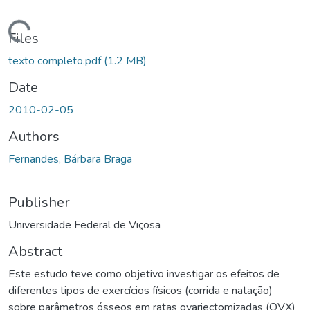
ding...
Files
texto completo.pdf
(1.2 MB)
Date
2010-02-05
Authors
Fernandes, Bárbara Braga
Publisher
Universidade Federal de Viçosa
Abstract
Este estudo teve como objetivo investigar os efeitos de
diferentes tipos de exercícios físicos (corrida e natação)
sobre parâmetros ósseos em ratas ovariectomizadas (OVX)