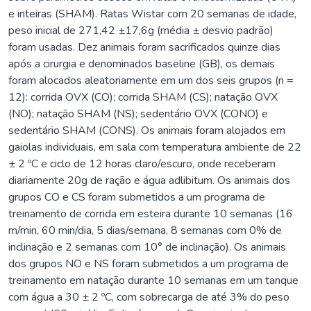
e inteiras (SHAM). Ratas Wistar com 20 semanas de idade,
peso inicial de 271,42 ±17,6g (média ± desvio padrão)
foram usadas. Dez animais foram sacrificados quinze dias
após a cirurgia e denominados baseline (GB), os demais
foram alocados aleatoriamente em um dos seis grupos (n =
12): corrida OVX (CO); corrida SHAM (CS); natação OVX
(NO); natação SHAM (NS); sedentário OVX (CONO) e
sedentário SHAM (CONS). Os animais foram alojados em
gaiolas individuais, em sala com temperatura ambiente de 22
± 2 ºC e ciclo de 12 horas claro/escuro, onde receberam
diariamente 20g de ração e água adlibitum. Os animais dos
grupos CO e CS foram submetidos a um programa de
treinamento de corrida em esteira durante 10 semanas (16
m/min, 60 min/dia, 5 dias/semana, 8 semanas com 0% de
inclinação e 2 semanas com 10° de inclinação). Os animais
dos grupos NO e NS foram submetidos a um programa de
treinamento em natação durante 10 semanas em um tanque
com água a 30 ± 2 ºC, com sobrecarga de até 3% do peso