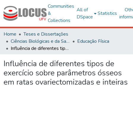
Communities
All of
Oth
&
Statistics
DSpace
inform
Collections
Home
Teses e Dissertações
Ciências Biológicas e da Saúde
Educação Física
Influência de diferentes tipos de exercício sobre parâmetros ósseos em ratas ovariectomizadas e inteiras
Influência de diferentes tipos de
exercício sobre parâmetros ósseos
em ratas ovariectomizadas e inteiras