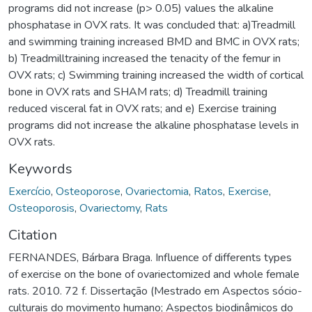
programs did not increase (p> 0.05) values the alkaline
phosphatase in OVX rats. It was concluded that: a)Treadmill
and swimming training increased BMD and BMC in OVX rats;
b) Treadmilltraining increased the tenacity of the femur in
OVX rats; c) Swimming training increased the width of cortical
bone in OVX rats and SHAM rats; d) Treadmill training
reduced visceral fat in OVX rats; and e) Exercise training
programs did not increase the alkaline phosphatase levels in
OVX rats.
Keywords
Exercício
,
Osteoporose
,
Ovariectomia
,
Ratos
,
Exercise
,
Osteoporosis
,
Ovariectomy
,
Rats
Citation
FERNANDES, Bárbara Braga. Influence of differents types
of exercise on the bone of ovariectomized and whole female
rats. 2010. 72 f. Dissertação (Mestrado em Aspectos sócio-
culturais do movimento humano; Aspectos biodinâmicos do