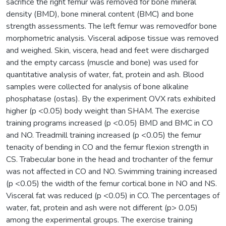
sacrifice the right femur was removed for bone mineral
density (BMD), bone mineral content (BMC) and bone
strength assessments. The left femur was removedfor bone
morphometric analysis. Visceral adipose tissue was removed
and weighed. Skin, viscera, head and feet were discharged
and the empty carcass (muscle and bone) was used for
quantitative analysis of water, fat, protein and ash. Blood
samples were collected for analysis of bone alkaline
phosphatase (ostas). By the experiment OVX rats exhibited
higher (p <0.05) body weight than SHAM. The exercise
training programs increased (p <0.05) BMD and BMC in CO
and NO. Treadmill training increased (p <0.05) the femur
tenacity of bending in CO and the femur flexion strength in
CS. Trabecular bone in the head and trochanter of the femur
was not affected in CO and NO. Swimming training increased
(p <0.05) the width of the femur cortical bone in NO and NS.
Visceral fat was reduced (p <0.05) in CO. The percentages of
water, fat, protein and ash were not different (p> 0.05)
among the experimental groups. The exercise training