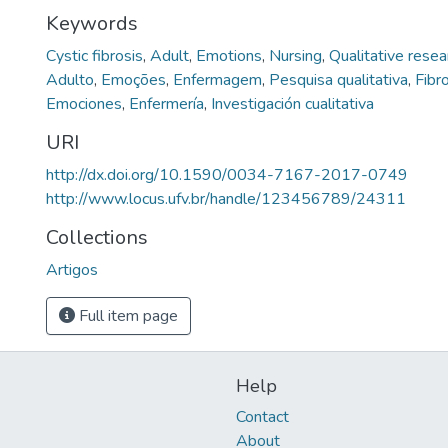
Keywords
Cystic fibrosis
,
Adult
,
Emotions
,
Nursing
,
Qualitative resea
Adulto
,
Emoções
,
Enfermagem
,
Pesquisa qualitativa
,
Fibro
Emociones
,
Enfermería
,
Investigación cualitativa
URI
http://dx.doi.org/10.1590/0034-7167-2017-0749
http://www.locus.ufv.br/handle/123456789/24311
Collections
Artigos
Full item page
Help
Contact
About