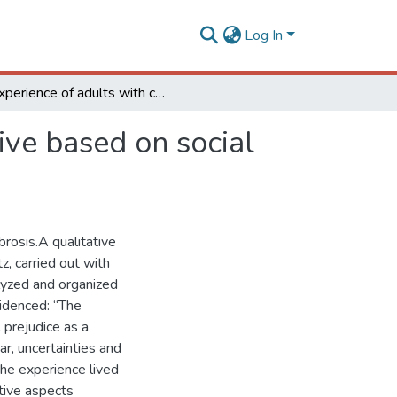
Log In
Experience of adults with cystic fibrosis: a perspective based on social phenomenology
tive based on social
brosis.A qualitative
, carried out with
lyzed and organized
videnced: “The
l prejudice as a
r, uncertainties and
the experience lived
ctive aspects