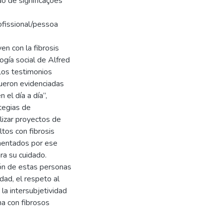
o de significações
ofissional/pessoa
n con la fibrosis
ogía social de Alfred
Los testimonios
Fueron evidenciadas
 el día a día”,
tegias de
lizar proyectos de
tos con fibrosis
imentados por ese
ra su cuidado.
ión de estas personas
dad, el respeto al
 la intersubjetividad
na con fibrosos