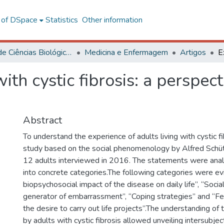
l of DSpace
Statistics
Other information
Centro de Ciências Biológicas e da Saúde
Medicina e Enfermagem
Artigos
ith cystic fibrosis: a perspec
Abstract
To understand the experience of adults living with cystic fi
study based on the social phenomenology by Alfred Schütz
12 adults interviewed in 2016. The statements were ana
into concrete categories.The following categories were e
biopsychosocial impact of the disease on daily life”, “Socia
generator of embarrassment”, “Coping strategies” and “Fea
the desire to carry out life projects”.The understanding of 
by adults with cystic fibrosis allowed unveiling intersubje