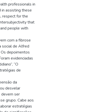
alth professionals in
d in assisting these
 respect for the
intersubjectivity that
s and people with
vem com a fibrose
 social de Alfred
. Os depoimentos
 Foram evidenciadas
idiano”, “O
tratégias de
reensão da
itou desvelar
ue devem ser
sse grupo. Cabe aos
laborar estratégias