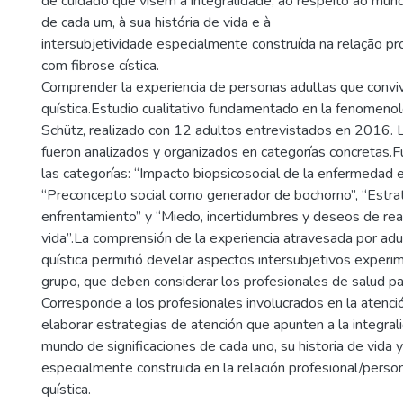
de cuidado que visem à integralidade, ao respeito ao mund
de cada um, à sua história de vida e à
intersubjetividade especialmente construída na relação pr
com fibrose cística.
Comprender la experiencia de personas adultas que convive
quística.Estudio cualitativo fundamentado en la fenomenol
Schütz, realizado con 12 adultos entrevistados en 2016. 
fueron analizados y organizados en categorías concretas.
las categorías: “Impacto biopsicosocial de la enfermedad en
“Preconcepto social como generador de bochorno”, “Estra
enfrentamiento” y “Miedo, incertidumbres y deseos de rea
vida”.La comprensión de la experiencia atravesada por adul
quística permitió develar aspectos intersubjetivos exper
grupo, que deben considerar los profesionales de salud pa
Corresponde a los profesionales involucrados en la atenc
elaborar estrategias de atención que apunten a la integrali
mundo de significaciones de cada uno, su historia de vida y
especialmente construida en la relación profesional/perso
quística.