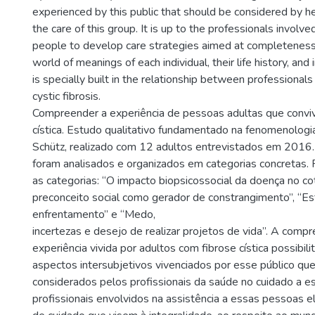
experienced by this public that should be considered by he
the care of this group. It is up to the professionals involve
people to develop care strategies aimed at completeness,
world of meanings of each individual, their life history, and 
is specially built in the relationship between professional
cystic fibrosis.
Compreender a experiência de pessoas adultas que convi
cística. Estudo qualitativo fundamentado na fenomenologia
Schütz, realizado com 12 adultos entrevistados em 2016
foram analisados e organizados em categorias concretas.
as categorias: “O impacto biopsicossocial da doença no cot
preconceito social como gerador de constrangimento”, “Es
enfrentamento” e “Medo,
incertezas e desejo de realizar projetos de vida”. A comp
experiência vivida por adultos com fibrose cística possibil
aspectos intersubjetivos vivenciados por esse público q
considerados pelos profissionais da saúde no cuidado a e
profissionais envolvidos na assistência a essas pessoas e