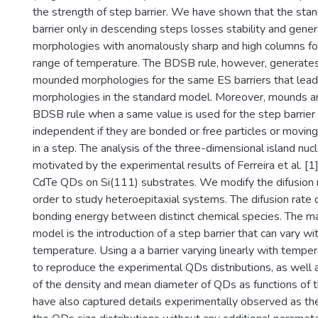
the strength of step barrier. We have shown that the sta
barrier only in descending steps losses stability and gene
morphologies with anomalously sharp and high columns for
range of temperature. The BDSB rule, however, generate
mounded morphologies for the same ES barriers that lea
morphologies in the standard model. Moreover, mounds ar
BDSB rule when a same value is used for the step barrier fe
independent if they are bonded or free particles or movi
in a step. The analysis of the three-dimensional island nu
motivated by the experimental results of Ferreira et al. [1
CdTe QDs on Si(111) substrates. We modify the difusion 
order to study heteroepitaxial systems. The difusion rat
bonding energy between distinct chemical species. The ma
model is the introduction of a step barrier that can vary w
temperature. Using a a barrier varying linearly with tempe
to reproduce the experimental QDs distributions, as well
of the density and mean diameter of QDs as functions of
have also captured details experimentally observed as th