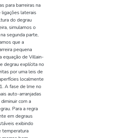
s para barreiras na
ligações laterais
ltura do degrau
eira, simulamos o
 na segunda parte,
ramos que a
rreira pequena
 equação de Villain-
e degrau explícita no
itas por uma leis de
uperfícies localmente
1. A fase de lme no
nais auto-arranjadas
 diminuir com a
grau. Para a regra
nte em degraus
stáveis exibindo
e temperatura