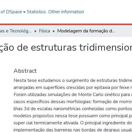
l of DSpace
Statistics
Other information
Ciências Exatas e Tecnológicas
Física
Modelagem da formação de estruturas tridimensionais em crescimento epitaxial
o de estruturas tridimensio
Abstract
Nesta tese estudamos o surgimento de estruturas tridime
arranjadas em superfícies crescidas por epitaxia por feixe
Foram utilizadas simulações de Monte Carlo cinético para 
casos específicos dessas morfologias: formação de morro
ilhas 3d de escalas nanométricas conhecidas como pontos
modelos propostos nessa tese possuem como principal p
super cial termicamente ativada. O principal ingrediente 
implementação das barreiras nas bordas de degraus usu