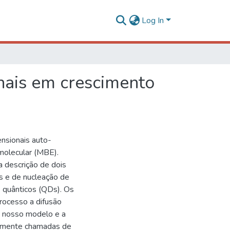
Log In
nais em crescimento
nsionais auto-
 molecular (MBE).
a descrição de dois
s e de nucleação de
 quânticos (QDs). Os
rocesso a difusão
do nosso modelo e a
almente chamadas de