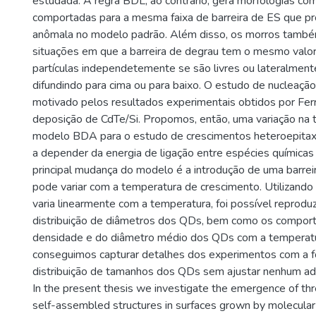
estudada. A regra BDL, ao contrário, gera morfologias c
comportadas para a mesma faixa de barreira de ES que pr
anômala no modelo padrão. Além disso, os morros també
situações em que a barreira de degrau tem o mesmo valor
partículas independetemente se são livres ou lateralment
difundindo para cima ou para baixo. O estudo de nucleação 
motivado pelos resultados experimentais obtidos por Ferrei
deposição de CdTe/Si. Propomos, então, uma variação na 
modelo BDA para o estudo de crescimentos heteroepitaxi
a depender da energia de ligação entre espécies químicas 
principal mudança do modelo é a introdução de uma barrei
pode variar com a temperatura de crescimento. Utilizando
varia linearmente com a temperatura, foi possível reproduz
distribuição de diâmetros dos QDs, bem como os compor
densidade e do diâmetro médio dos QDs com a tempera
conseguimos capturar detalhes dos experimentos com a 
distribuição de tamanhos dos QDs sem ajustar nenhum adi
In the present thesis we investigate the emergence of th
self-assembled structures in surfaces grown by molecula