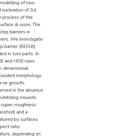
modelling of two
 nucleation of 3d
n process of the
urface di usion. The
tep barriers in
riers. We investigate
ep barrier (BDSB)
ed in two parts. In
SB and HSB rules
ee-dimensional
 mounded morphology
-a ne growth,
served in the absence
 exhibiting mounds
e super-roughness
faceted) and a
atured by surfaces
pect ratio
ature, depending on