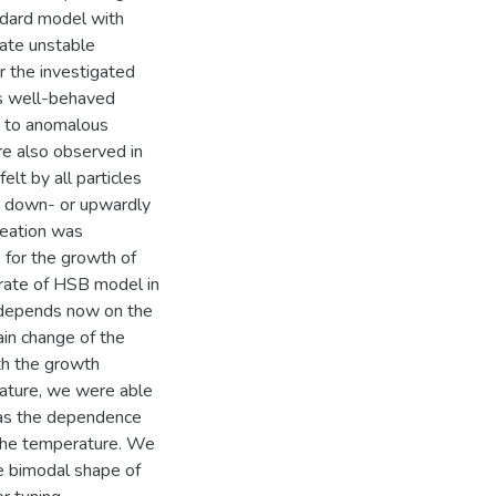
ndard model with
rate unstable
 the investigated
s well-behaved
d to anomalous
e also observed in
lt by all particles
ng down- or upwardly
cleation was
] for the growth of
rate of HSB model in
e depends now on the
in change of the
ith the growth
rature, we were able
 as the dependence
 the temperature. We
e bimodal shape of