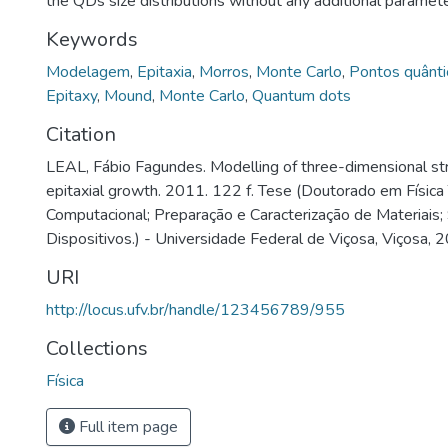
the QDs size distributions without any additional paramete
Keywords
Modelagem
,
Epitaxia
,
Morros
,
Monte Carlo
,
Pontos quânti
Epitaxy
,
Mound
,
Monte Carlo
,
Quantum dots
Citation
LEAL, Fábio Fagundes. Modelling of three-dimensional str
epitaxial growth. 2011. 122 f. Tese (Doutorado em Física 
Computacional; Preparação e Caracterização de Materiais;
Dispositivos.) - Universidade Federal de Viçosa, Viçosa, 
URI
http://locus.ufv.br/handle/123456789/955
Collections
Física
Full item page