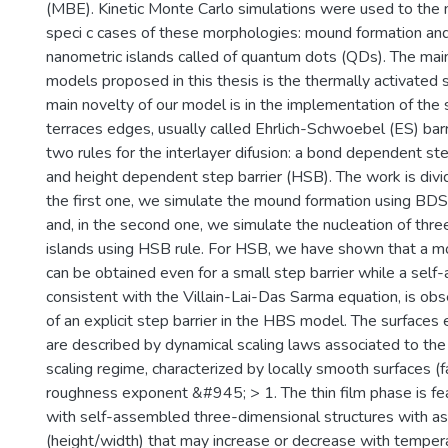
(MBE). Kinetic Monte Carlo simulations were used to the 
speci c cases of these morphologies: mound formation and
nanometric islands called of quantum dots (QDs). The mai
models proposed in this thesis is the thermally activated s
main novelty of our model is in the implementation of the s
terraces edges, usually called Ehrlich-Schwoebel (ES) bar
two rules for the interlayer difusion: a bond dependent st
and height dependent step barrier (HSB). The work is divid
the first one, we simulate the mound formation using BD
and, in the second one, we simulate the nucleation of thr
islands using HSB rule. For HSB, we have shown that a
can be obtained even for a small step barrier while a self
consistent with the Villain-Lai-Das Sarma equation, is ob
of an explicit step barrier in the HBS model. The surfaces
are described by dynamical scaling laws associated to th
scaling regime, characterized by locally smooth surfaces (
roughness exponent &#945; > 1. The thin film phase is fe
with self-assembled three-dimensional structures with as
(height/width) that may increase or decrease with temper