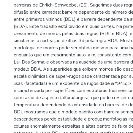
barreiras de Ehrlich-Schwoebel (ES). Sugerimos duas regra
difusão entre camadas: barreira dependente do número de 
entre primeiros vizinhos (BDL) e barreira dependente da a
(BDA). Este trabalho está divido em duas partes. Na prim
crescimento de morros pelas duas regras (BDL e BDA), e
simulamos a nucleação de ilhas 3d pela regra BDA. Most
morfologia de morros pode ser obtida mesmo para uma ba
enquanto que um crescimento auto-a m, consistente com a
Lai-Das Sarma, e observada na ausência da uma barreira d
modelo BDA. As superfícies que exibem morros são descr
escala dinâmicas de super-rugosidade caracterizada por s
lisas (facetadas) e um expoente da rugosidade &#945; > 
e caracterizada por superfícies com estruturas tridimensio
com razão de aspecto (altura/largura) que pode crescer ou
temperatura dependendo da intensidade da barreira de de
BDL mostramos que o modelo padrão com barreira some
descendentes perde estabilidade e produz morfologias in
colunas anomalamente estreitas e altas dentro da faixa d