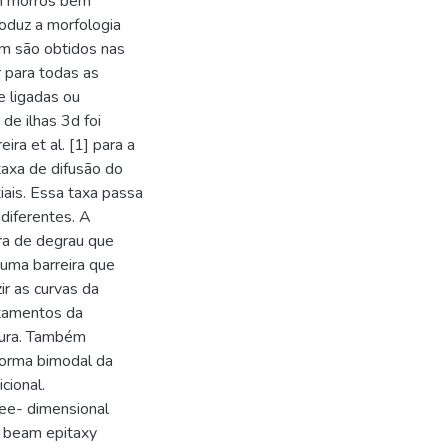
om morros bem
oduz a morfologia
m são obtidos nas
 para todas as
e ligadas ou
de ilhas 3d foi
ra et al. [1] para a
taxa de difusão do
ais. Essa taxa passa
diferentes. A
ra de degrau que
 uma barreira que
ir as curvas da
tamentos da
tura. Também
forma bimodal da
cional.
ree- dimensional
r beam epitaxy