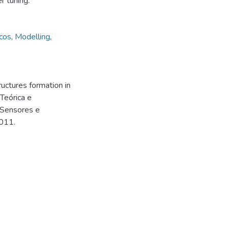
r tuning.
cos
,
Modelling
,
uctures formation in
Teórica e
 Sensores e
2011.