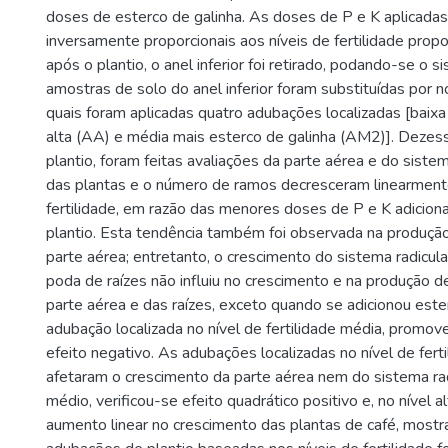
doses de esterco de galinha. As doses de P e K aplicadas
inversamente proporcionais aos níveis de fertilidade pro
após o plantio, o anel inferior foi retirado, podando-se o s
amostras de solo do anel inferior foram substituídas por 
quais foram aplicadas quatro adubações localizadas [baix
alta (AA) e média mais esterco de galinha (AM2)]. Deze
plantio, foram feitas avaliações da parte aérea e do sistema
das plantas e o número de ramos decresceram linearment
fertilidade, em razão das menores doses de P e K adicio
plantio. Esta tendência também foi observada na produçã
parte aérea; entretanto, o crescimento do sistema radicula
poda de raízes não influiu no crescimento e na produção d
parte aérea e das raízes, exceto quando se adicionou este
adubação localizada no nível de fertilidade média, promov
efeito negativo. As adubações localizadas no nível de fert
afetaram o crescimento da parte aérea nem do sistema radi
médio, verificou-se efeito quadrático positivo e, no nível 
aumento linear no crescimento das plantas de café, most