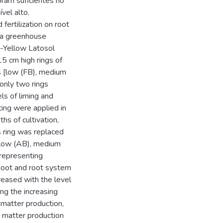
oram suficientes no
ível alto.
d fertilization on root
n a greenhouse
d-Yellow Latosol
5 cm high rings of
ls [low (FB), medium
only two rings
ls of liming and
ing were applied in
ths of cultivation,
 ring was replaced
s [low (AB), medium
representing
 shoot and root system
eased with the level
ong the increasing
 matter production,
 matter production