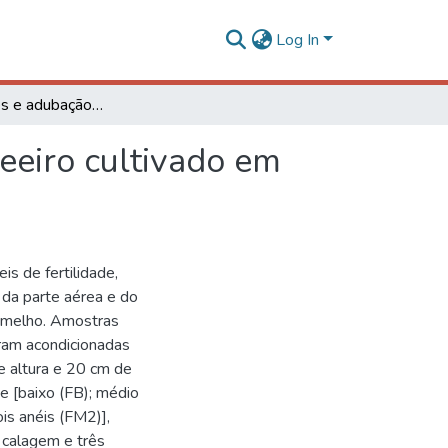
Log In
Poda de raízes e adubação para crescimento do cafeeiro cultivado em colunas de solo
eeiro cultivado em
s de fertilidade,
 da parte aérea e do
Vermelho. Amostras
ram acondicionadas
 altura e 20 cm de
de [baixo (FB); médio
is anéis (FM2)],
e calagem e três