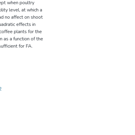
cept when poultry
lity level, at which a
ad no affect on shoot
adratic effects in
coffee plants for the
n as a function of the
ufficient for FA.
2