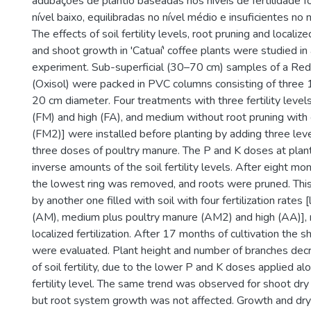
adubações de plantio baseadas nos níveis de fertilidade f
nível baixo, equilibradas no nível médio e insuficientes no n
The effects of soil fertility levels, root pruning and localize
and shoot growth in 'Catuaí' coffee plants were studied i
experiment. Sub-superficial (30–70 cm) samples of a Re
(Oxisol) were packed in PVC columns consisting of three 1
20 cm diameter. Four treatments with three fertility leve
(FM) and high (FA), and medium without root pruning with 
(FM2)] were installed before planting by adding three leve
three doses of poultry manure. The P and K doses at plant
inverse amounts of the soil fertility levels. After eight mon
the lowest ring was removed, and roots were pruned. This
by another one filled with soil with four fertilization rate
(AM), medium plus poultry manure (AM2) and high (AA)], 
localized fertilization. After 17 months of cultivation the
were evaluated. Plant height and number of branches decr
of soil fertility, due to the lower P and K doses applied al
fertility level. The same trend was observed for shoot dry
but root system growth was not affected. Growth and dry