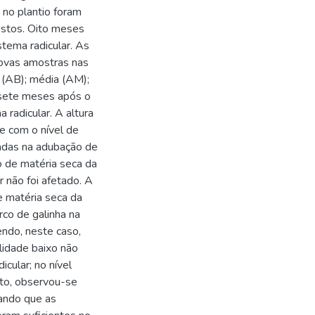
 no plantio foram
postos. Oito meses
istema radicular. As
novas amostras nas
a (AB); média (AM);
ssete meses após o
 radicular. A altura
e com o nível de
nadas na adubação de
o de matéria seca da
r não foi afetado. A
e matéria seca da
rco de galinha na
endo, neste caso,
ilidade baixo não
cular; no nível
alto, observou-se
rando que as