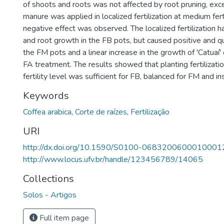
of shoots and roots was not affected by root pruning, ex
manure was applied in localized fertilization at medium ferti
negative effect was observed. The localized fertilization h
and root growth in the FB pots, but caused positive and qu
the FM pots and a linear increase in the growth of 'Catuaí' 
FA treatment. The results showed that planting fertilizatio
fertility level was sufficient for FB, balanced for FM and ins
Keywords
Coffea arabica
,
Corte de raízes
,
Fertilização
URI
http://dx.doi.org/10.1590/S0100-0683200600010001
http://www.locus.ufv.br/handle/123456789/14065
Collections
Solos - Artigos
Full item page