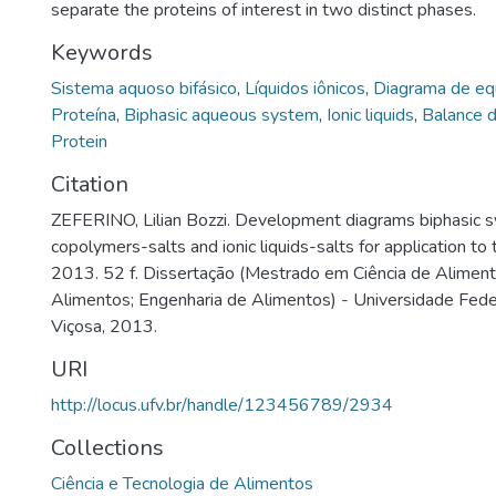
separate the proteins of interest in two distinct phases.
Keywords
Sistema aquoso bifásico
,
Líquidos iônicos
,
Diagrama de equ
Proteína
,
Biphasic aqueous system
,
Ionic liquids
,
Balance 
Protein
Citation
ZEFERINO, Lilian Bozzi. Development diagrams biphasic s
copolymers-salts and ionic liquids-salts for application to t
2013. 52 f. Dissertação (Mestrado em Ciência de Aliment
Alimentos; Engenharia de Alimentos) - Universidade Fede
Viçosa, 2013.
URI
http://locus.ufv.br/handle/123456789/2934
Collections
Ciência e Tecnologia de Alimentos