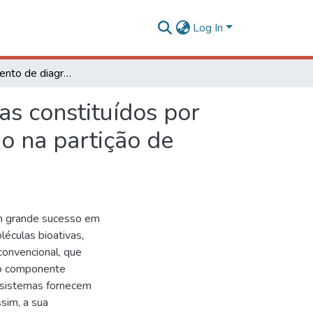
Log In
Desenvolvimento de diagramas bifásicos de sistemas constituídos por copolímeros-sais e líquido iônico-sais para aplicação na partição de proteínas
s constituídos por
ão na partição de
om grande sucesso em
léculas bioativas,
convencional, que
 o componente
 sistemas fornecem
sim, a sua