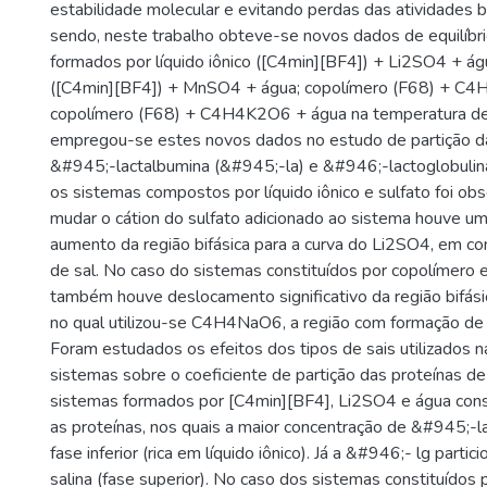
estabilidade molecular e evitando perdas das atividades b
sendo, neste trabalho obteve-se novos dados de equilíbr
formados por líquido iônico ([C4min][BF4]) + Li2SO4 + água
([C4min][BF4]) + MnSO4 + água; copolímero (F68) + C4
copolímero (F68) + C4H4K2O6 + água na temperatura de
empregou-se estes novos dados no estudo de partição da
&#945;-lactalbumina (&#945;-la) e &#946;-lactoglobulin
os sistemas compostos por líquido iônico e sulfato foi ob
mudar o cátion do sulfato adicionado ao sistema houve u
aumento da região bifásica para a curva do Li2SO4, em c
de sal. No caso do sistemas constituídos por copolímero e
também houve deslocamento significativo da região bifási
no qual utilizou-se C4H4NaO6, a região com formação de d
Foram estudados os efeitos dos tipos de sais utilizados 
sistemas sobre o coeficiente de partição das proteínas de
sistemas formados por [C4min][BF4], Li2SO4 e água cons
as proteínas, nos quais a maior concentração de &#945;-la
fase inferior (rica em líquido iônico). Já a &#946;- lg partic
salina (fase superior). No caso dos sistemas constituídos