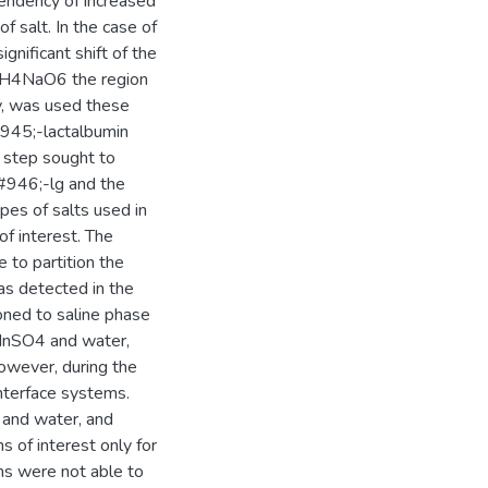
tendency of increased
f salt. In the case of
nificant shift of the
C4H4NaO6 the region
y, was used these
#945;-lactalbumin
s step sought to
 &#946;-lg and the
pes of salts used in
of interest. The
to partition the
as detected in the
ioned to saline phase
 MnSO4 and water,
owever, during the
interface systems.
and water, and
of interest only for
ms were not able to