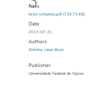
Loading...
Files
texto completo.pdf
(729.73 KB)
Date
2013-07-31
Authors
Zeferino, Lilian Bozzi
Publisher
Universidade Federal de Viçosa