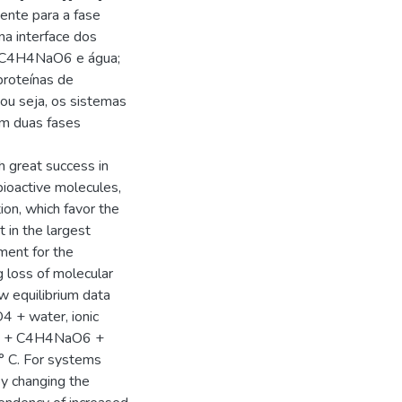
ente para a fase
 na interface dos
, C4H4NaO6 e água;
proteínas de
, ou seja, os sistemas
em duas fases
great success in
bioactive molecules,
tion, which favor the
 in the largest
ment for the
g loss of molecular
ew equilibrium data
4 + water, ionic
68) + C4H4NaO6 +
 C. For systems
by changing the