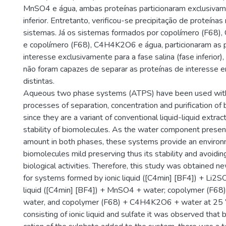
MnSO4 e água, ambas proteínas particionaram exclusivam
inferior. Entretanto, verificou-se precipitação de proteínas
sistemas. Já os sistemas formados por copolímero (F68)
e copolímero (F68), C4H4K2O6 e água, particionaram as 
interesse exclusivamente para a fase salina (fase inferior)
não foram capazes de separar as proteínas de interesse 
distintas.
Aqueous two phase systems (ATPS) have been used with 
processes of separation, concentration and purification of 
since they are a variant of conventional liquid-liquid extrac
stability of biomolecules. As the water component present
amount in both phases, these systems provide an environ
biomolecules mild preserving thus its stability and avoidin
biological activities. Therefore, this study was obtained n
for systems formed by ionic liquid ([C4min] [BF4]) + Li2SO
liquid ([C4min] [BF4]) + MnSO4 + water; copolymer (F
water, and copolymer (F68) + C4H4K2O6 + water at 25 °
consisting of ionic liquid and sulfate it was observed that 