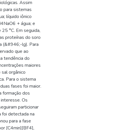
iológicas. Assim
io para sistemas
; líquido iônico
H4NaO6 + água; e
 25 °C. Em seguida,
s proteínas do soro
a (&#946;-lg). Para
servado que ao
ma tendência do
oncentrações maiores
 sal orgânico
ca. Para o sistema
uas fases foi maior.
na formação dos
 interesse. Os
eguiram particionar
 foi detectada na
ionou para a fase
 por [C4min][BF4],