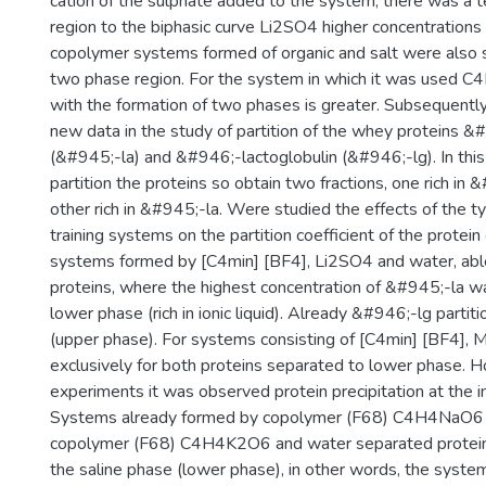
cation of the sulphate added to the system, there was a 
region to the biphasic curve Li2SO4 higher concentrations o
copolymer systems formed of organic and salt were also sig
two phase region. For the system in which it was used 
with the formation of two phases is greater. Subsequentl
new data in the study of partition of the whey proteins &
(&#945;-la) and &#946;-lactoglobulin (&#946;-lg). In thi
partition the proteins so obtain two fractions, one rich in
other rich in &#945;-la. Were studied the effects of the ty
training systems on the partition coefficient of the protein 
systems formed by [C4min] [BF4], Li2SO4 and water, able 
proteins, where the highest concentration of &#945;-la w
lower phase (rich in ionic liquid). Already &#946;-lg partit
(upper phase). For systems consisting of [C4min] [BF4],
exclusively for both proteins separated to lower phase. H
experiments it was observed protein precipitation at the 
Systems already formed by copolymer (F68) C4H4NaO6 
copolymer (F68) C4H4K2O6 and water separated proteins 
the saline phase (lower phase), in other words, the syste