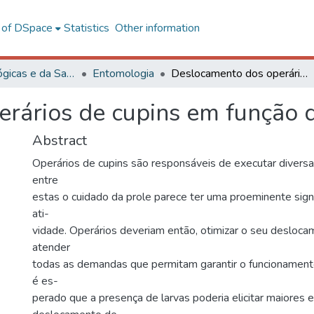
l of DSpace
Statistics
Other information
Ciências Biológicas e da Saúde
Entomologia
Deslocamento dos operários de cupins em função do contexto social
rários de cupins em função d
Abstract
Operários de cupins são responsáveis de executar diversas
entre
estas o cuidado da prole parece ter uma proeminente signi
ati-
vidade. Operários deveriam então, otimizar o seu desloc
atender
todas as demandas que permitam garantir o funcionament
é es-
perado que a presença de larvas poderia elicitar maiores e