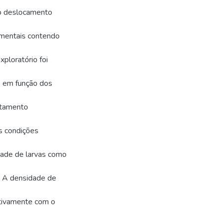
 o deslocamento
imentais contendo
ploratório foi
 em função dos
rtamento
as condições
dade de larvas como
. A densidade de
ativamente com o