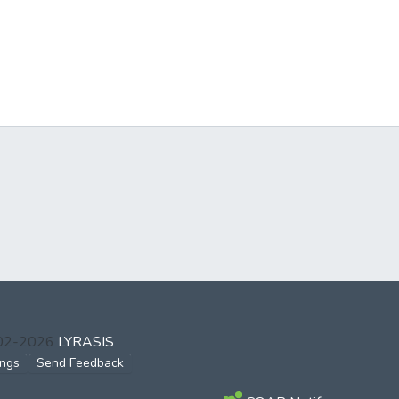
002-2026
LYRASIS
ings
Send Feedback