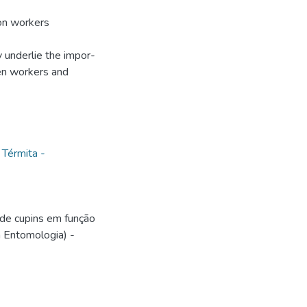
 on workers
ay underlie the impor-
en workers and
,
Térmita -
de cupins em função
m Entomologia) -