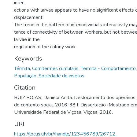
inter-
actions with larvae appears to have no significant effects
displacement.
The trend in the pattern of interindividuals interactivity m
tance of connectivity of between workers, but not betwe
larvae in the
regulation of the colony work.
Keywords
Térmita
,
Cornitermes cumulans
,
Térmita - Comportamento
População
,
Sociedade de insetos
Citation
RUIZ ROJAS, Daniela Anita. Deslocamento dos operários 
do contexto social. 2016. 38 f. Dissertação (Mestrado e
Universidade Federal de Viçosa, Viçosa. 2016.
URI
https://locus.ufv.br//handle/123456789/26712