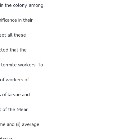
in the colony, among
ficance in their
et all these
cted that the
f termite workers. To
 of workers of
s of larvae and
t of the Mean
me and (ii) average