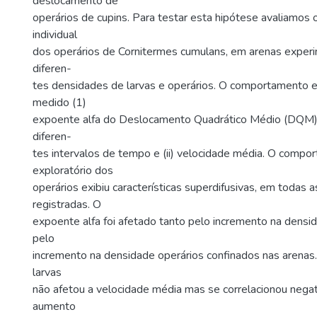
deslocamento de
operários de cupins. Para testar esta hipótese avaliamos
individual
dos operários de Cornitermes cumulans, em arenas exper
diferen-
tes densidades de larvas e operários. O comportamento ex
medido (1)
expoente alfa do Deslocamento Quadrático Médio (DQM)
diferen-
tes intervalos de tempo e (ii) velocidade média. O compo
exploratório dos
operários exibiu características superdifusivas, em todas 
registradas. O
expoente alfa foi afetado tanto pelo incremento na densi
pelo
incremento na densidade operários confinados nas arenas
larvas
não afetou a velocidade média mas se correlacionou neg
aumento