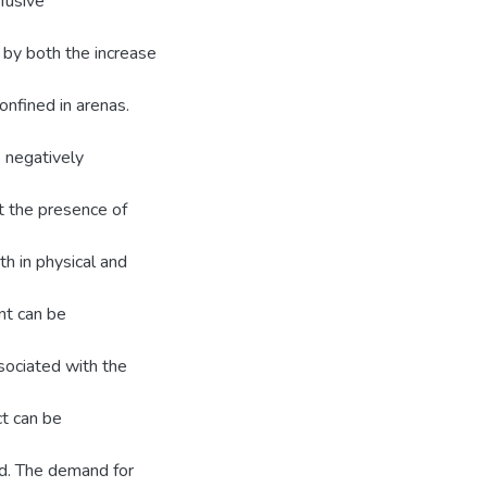
fusive
 by both the increase
onfined in arenas.
s negatively
at the presence of
th in physical and
nt can be
ssociated with the
ct can be
ed. The demand for