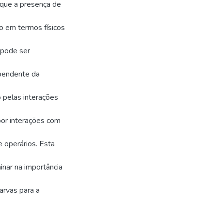
 que a presença de
o em termos físicos
 pode ser
ependente da
o pelas interações
por interações com
 operários. Esta
inar na importância
arvas para a