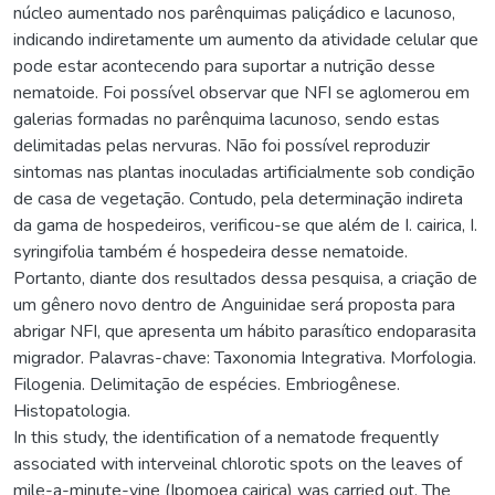
núcleo aumentado nos parênquimas paliçádico e lacunoso,
indicando indiretamente um aumento da atividade celular que
pode estar acontecendo para suportar a nutrição desse
nematoide. Foi possível observar que NFI se aglomerou em
galerias formadas no parênquima lacunoso, sendo estas
delimitadas pelas nervuras. Não foi possível reproduzir
sintomas nas plantas inoculadas artificialmente sob condição
de casa de vegetação. Contudo, pela determinação indireta
da gama de hospedeiros, verificou-se que além de I. cairica, I.
syringifolia também é hospedeira desse nematoide.
Portanto, diante dos resultados dessa pesquisa, a criação de
um gênero novo dentro de Anguinidae será proposta para
abrigar NFI, que apresenta um hábito parasítico endoparasita
migrador. Palavras-chave: Taxonomia Integrativa. Morfologia.
Filogenia. Delimitação de espécies. Embriogênese.
Histopatologia.
In this study, the identification of a nematode frequently
associated with interveinal chlorotic spots on the leaves of
mile-a-minute-vine (Ipomoea cairica) was carried out. The