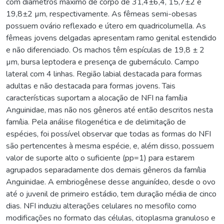
com diâmetros máximo de corpo de 31,4±6,4, 15,7±2 e
19,8±2 µm, respectivamente. As fêmeas semi-obesas
possuem ovário reflexado e útero em quadricolumella. As
fêmeas jovens delgadas apresentam ramo genital estendido
e não diferenciado. Os machos têm espículas de 19,8 ± 2
µm, bursa leptodera e presença de gubernáculo. Campo
lateral com 4 linhas. Região labial destacada para formas
adultas e não destacada para formas jovens. Tais
características suportam a alocação de NFI na família
Anguinidae, mas não nos gêneros até então descritos nesta
família. Pela análise filogenética e de delimitação de
espécies, foi possível observar que todas as formas do NFI
são pertencentes à mesma espécie, e, além disso, possuem
valor de suporte alto o suficiente (pp=1) para estarem
agrupados separadamente dos demais gêneros da família
Anguinidae. A embriogênese desse anguinídeo, desde o ovo
até o juvenil de primeiro estádio, tem duração média de cinco
dias. NFI induziu alterações celulares no mesofilo como
modificações no formato das células, citoplasma granuloso e