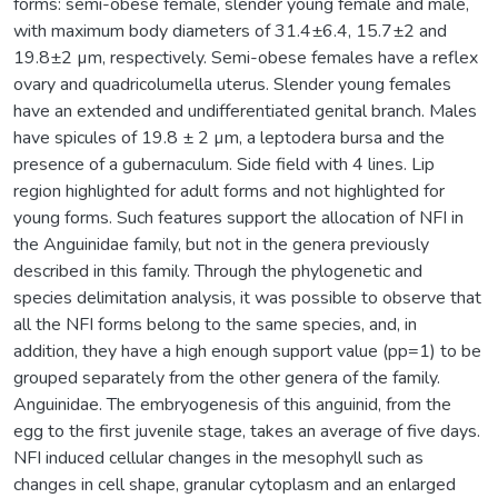
forms: semi-obese female, slender young female and male,
with maximum body diameters of 31.4±6.4, 15.7±2 and
19.8±2 µm, respectively. Semi-obese females have a reflex
ovary and quadricolumella uterus. Slender young females
have an extended and undifferentiated genital branch. Males
have spicules of 19.8 ± 2 µm, a leptodera bursa and the
presence of a gubernaculum. Side field with 4 lines. Lip
region highlighted for adult forms and not highlighted for
young forms. Such features support the allocation of NFI in
the Anguinidae family, but not in the genera previously
described in this family. Through the phylogenetic and
species delimitation analysis, it was possible to observe that
all the NFI forms belong to the same species, and, in
addition, they have a high enough support value (pp=1) to be
grouped separately from the other genera of the family.
Anguinidae. The embryogenesis of this anguinid, from the
egg to the first juvenile stage, takes an average of five days.
NFI induced cellular changes in the mesophyll such as
changes in cell shape, granular cytoplasm and an enlarged