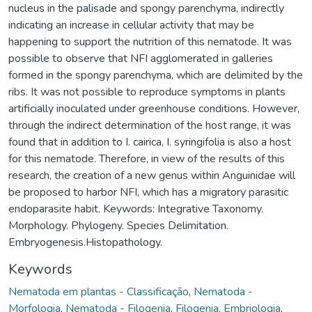
nucleus in the palisade and spongy parenchyma, indirectly
indicating an increase in cellular activity that may be
happening to support the nutrition of this nematode. It was
possible to observe that NFI agglomerated in galleries
formed in the spongy parenchyma, which are delimited by the
ribs. It was not possible to reproduce symptoms in plants
artificially inoculated under greenhouse conditions. However,
through the indirect determination of the host range, it was
found that in addition to I. cairica, I. syringifolia is also a host
for this nematode. Therefore, in view of the results of this
research, the creation of a new genus within Anguinidae will
be proposed to harbor NFI, which has a migratory parasitic
endoparasite habit. Keywords: Integrative Taxonomy.
Morphology. Phylogeny. Species Delimitation.
Embryogenesis.Histopathology.
Keywords
Nematoda em plantas - Classificação
,
Nematoda -
Morfologia
,
Nematoda - Filogenia
,
Filogenia
,
Embriologia
,