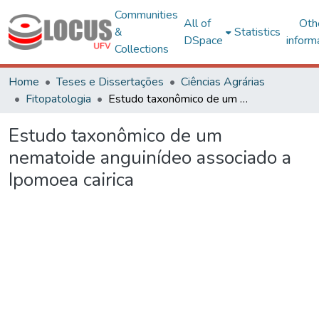
Communities
All of
Oth
&
Statistics
DSpace
inform
Collections
Home
Teses e Dissertações
Ciências Agrárias
Fitopatologia
Estudo taxonômico de um nematoide anguinídeo associado a Ipomoea cairica
Estudo taxonômico de um
nematoide anguinídeo associado a
Ipomoea cairica