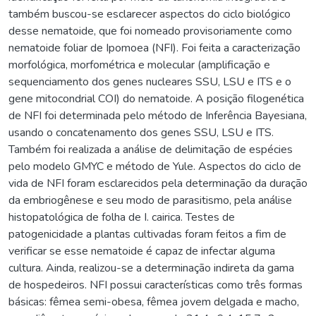
também buscou-se esclarecer aspectos do ciclo biológico
desse nematoide, que foi nomeado provisoriamente como
nematoide foliar de Ipomoea (NFI). Foi feita a caracterização
morfológica, morfométrica e molecular (amplificação e
sequenciamento dos genes nucleares SSU, LSU e ITS e o
gene mitocondrial COI) do nematoide. A posição filogenética
de NFI foi determinada pelo método de Inferência Bayesiana,
usando o concatenamento dos genes SSU, LSU e ITS.
Também foi realizada a análise de delimitação de espécies
pelo modelo GMYC e método de Yule. Aspectos do ciclo de
vida de NFI foram esclarecidos pela determinação da duração
da embriogênese e seu modo de parasitismo, pela análise
histopatológica de folha de I. cairica. Testes de
patogenicidade a plantas cultivadas foram feitos a fim de
verificar se esse nematoide é capaz de infectar alguma
cultura. Ainda, realizou-se a determinação indireta da gama
de hospedeiros. NFI possui características como três formas
básicas: fêmea semi-obesa, fêmea jovem delgada e macho,