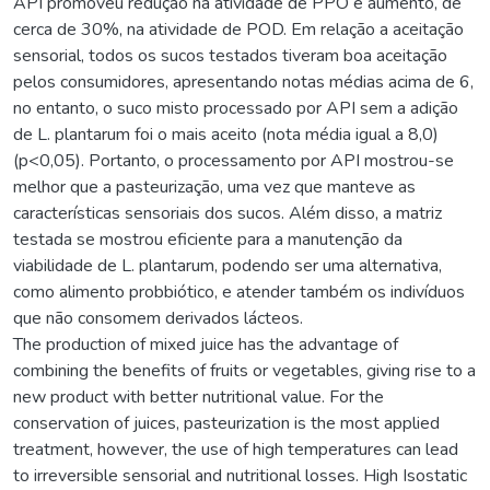
API promoveu redução na atividade de PPO e aumento, de
cerca de 30%, na atividade de POD. Em relação a aceitação
sensorial, todos os sucos testados tiveram boa aceitação
pelos consumidores, apresentando notas médias acima de 6,
no entanto, o suco misto processado por API sem a adição
de L. plantarum foi o mais aceito (nota média igual a 8,0)
(p<0,05). Portanto, o processamento por API mostrou-se
melhor que a pasteurização, uma vez que manteve as
características sensoriais dos sucos. Além disso, a matriz
testada se mostrou eficiente para a manutenção da
viabilidade de L. plantarum, podendo ser uma alternativa,
como alimento probbiótico, e atender também os indivíduos
que não consomem derivados lácteos.
The production of mixed juice has the advantage of
combining the benefits of fruits or vegetables, giving rise to a
new product with better nutritional value. For the
conservation of juices, pasteurization is the most applied
treatment, however, the use of high temperatures can lead
to irreversible sensorial and nutritional losses. High Isostatic