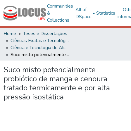
Communities
All of
Oth
&
Statistics
DSpace
inform
Collections
Home
Teses e Dissertações
Ciências Exatas e Tecnológicas
Ciência e Tecnologia de Alimentos
Suco misto potencialmente probiótico de manga e cenoura tratado termicamente e por alta pressão isostática
Suco misto potencialmente
probiótico de manga e cenoura
tratado termicamente e por alta
pressão isostática