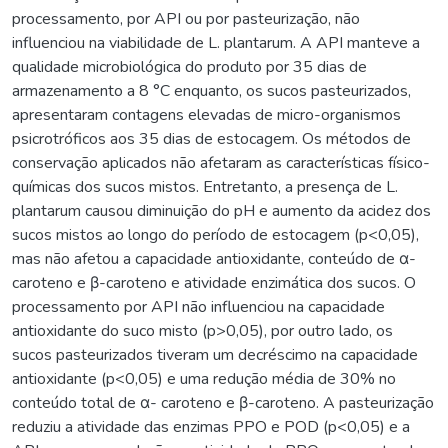
processamento, por API ou por pasteurização, não
influenciou na viabilidade de L. plantarum. A API manteve a
qualidade microbiológica do produto por 35 dias de
armazenamento a 8 °C enquanto, os sucos pasteurizados,
apresentaram contagens elevadas de micro-organismos
psicrotróficos aos 35 dias de estocagem. Os métodos de
conservação aplicados não afetaram as características físico-
químicas dos sucos mistos. Entretanto, a presença de L.
plantarum causou diminuição do pH e aumento da acidez dos
sucos mistos ao longo do período de estocagem (p<0,05),
mas não afetou a capacidade antioxidante, conteúdo de α-
caroteno e β-caroteno e atividade enzimática dos sucos. O
processamento por API não influenciou na capacidade
antioxidante do suco misto (p>0,05), por outro lado, os
sucos pasteurizados tiveram um decréscimo na capacidade
antioxidante (p<0,05) e uma redução média de 30% no
conteúdo total de α- caroteno e β-caroteno. A pasteurização
reduziu a atividade das enzimas PPO e POD (p<0,05) e a