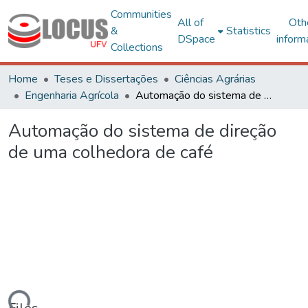
Communities
All of
Oth
&
Statistics
DSpace
inform
Collections
Home
Teses e Dissertações
Ciências Agrárias
Engenharia Agrícola
Automação do sistema de direção de uma colhedora de café
Automação do sistema de direção
de uma colhedora de café
ading...