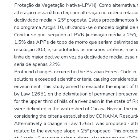
Proteção da Vegetação Nativa-LPVN). Como alternativa, 
alteração nessa última lei, com alteração no critério relac
declividade média > 25º proposta. Estes procedimentos 
no programa Arcgis 10, utilizando-se o modelo digital de
Conclui-se que, segundo a LPVN (inclinação média > 25º),
1,5% das APPs de topo de morro que seriam delimitadas 
resolução 303; e, se adotados os mesmos critérios, mas 
linha de maior declive em vez da declividade média, essa
seria de apenas 22%.
Profound changes occurred in the Brazilian Forest Code in 
solutions exceeded scientific criteria, causing considerabl
environment. This study aimed to evaluate the impact of t
by Law 12651 on the delimitation of permanent preserva
for the upper third of hills of a river basin in the state of 
were delimited in the watershed of Cacaria River in the muni
considering the criteria established by CONAMA Resolu
Alternatively, a change in Law 12651 was proposed - alter
related to the average slope > 25º proposed. This proced