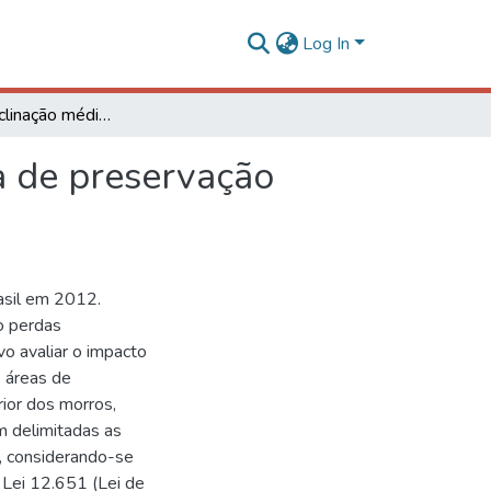
Log In
Impacto da inclinação média na delimitação de área de preservação permanente
a de preservação
asil em 2012.
do perdas
o avaliar o impacto
s áreas de
ior dos morros,
m delimitadas as
í, considerando-se
Lei 12.651 (Lei de