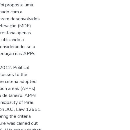
foi proposta uma
ionado com a
foram desenvolvidos
 elevação (MDE).
 restaria apenas
utilizando a
considerando-se a
 redução nas APPs
2012. Political
e losses to the
he criteria adopted
tion areas (APPs)
Rio de Janeiro. APPs
cipality of Pirai,
tion 303, Law 12651.
ing the criteria
ure was carried out