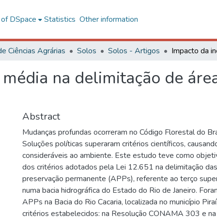
l of DSpace
Statistics
Other information
de Ciências Agrárias
Solos
Solos - Artigos
 média na delimitação de áre
Abstract
Mudanças profundas ocorreram no Código Florestal do Br
Soluções políticas superaram critérios científicos, causan
consideráveis ao ambiente. Este estudo teve como objetiv
dos critérios adotados pela Lei 12.651 na delimitação da
preservação permanente (APPs), referente ao terço super
numa bacia hidrográfica do Estado do Rio de Janeiro. Fora
APPs na Bacia do Rio Cacaria, localizada no município Pira
critérios estabelecidos: na Resolução CONAMA 303 e na 