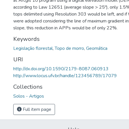
at Arcgis 10 program using a digital elevation model (DE
according to Law 12651 (average slope > 25º), only 1.5%
tops delimited using Resolution 303 would be left, and if 
were adopted considering the line of maximum gradient in
slope, this reduction in APPs would be of only 22%.
Keywords
Legislação florestal
,
Topo de morro
,
Geomática
URI
http://dx.doi.org/10.1590/2179-8087.060913
http://www.locus.ufv.br/handle/123456789/17079
Collections
Solos - Artigos
Full item page