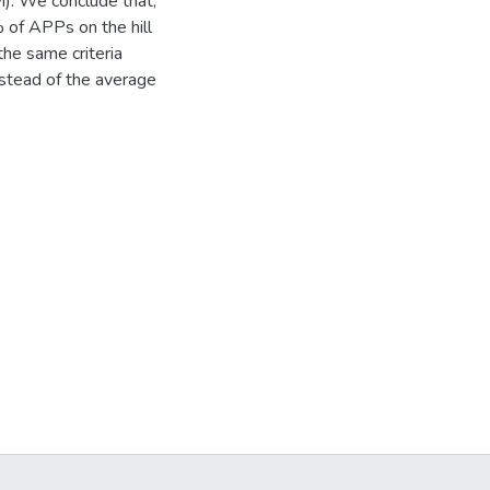
M). We conclude that,
 of APPs on the hill
the same criteria
stead of the average