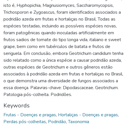
isto é, Hyphopichia, Magnusiomyces, Saccharomycopsis,
Trichosporon e Zygoascus, foram identificados associados a
podridão azeda em frutas e hortaliças no Brasil. Todas as
espécies testadas, incluindo as possíveis espécies novas,
foram patogênicas quando inoculadas artificialmente em
frutos sadios de tomate do tipo longa vida, italiano e sweet
grape, bem como em tubérculos de batata e frutos de
seriguela. Em conclusão, embora Geotrichum candidum tenha
sido relatado como a única espécie a causar podridão azeda,
outras espécies de Geotrichum e outros gêneros estão
associados à podridão azeda em frutas e hortaliças no Brasil,
o que demonstra uma diversidade de fungos associados a
essa doença. Palavras-chave: Dipodascaceae. Geotrichum.
Patologia pós-colheita. Podridões.
Keywords
Frutas - Doenças e pragas
,
Hortaliças - Doenças e pragas
,
Perdas pós-colheitas
,
Podridão
,
Taxonomia