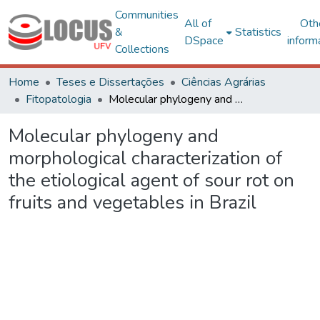
Communities
All of
Oth
&
Statistics
DSpace
inform
Collections
Home
Teses e Dissertações
Ciências Agrárias
Fitopatologia
Molecular phylogeny and morphological characterization of the etiological agent of sour rot on fruits and vegetables in Brazil
Molecular phylogeny and
morphological characterization of
the etiological agent of sour rot on
fruits and vegetables in Brazil