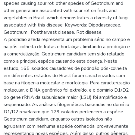
species causing sour rot, other species of Geotrichum and
other genera are associated with sour rot on fruits and
vegetables in Brazil, which demonstrates a diversity of fungi
associated with this disease. Keywords: Dipodascaceae.
Geotrichum . Postharvest disease. Rot disease.
A podridão azeda representa um problema sério no campo e
na pós-colheita de frutas e hortaliças, limitando a produção e
a comercialização. Geotrichum candidum tem sido relatado
como a principal espécie causando esta doença. Neste
estudo, 165 isolados causadores de podridão pós-colheita
em diferentes estados do Brasil foram caracterizados com
base na filogenia molecular e morfologia. Para caracterização
molecular, o DNA genômico foi extraído, e o domínio D1/D2
do gene rRNA da subunidade maior (LSU) foi amplificado e
sequenciado. As análises filogenéticas baseadas no domínio
D1/D2 revelaram que 129 isolados pertencem a espécie
Geotrichum candidum, enquanto outros isolados não
agruparam com nenhuma espécie conhecida, provavelmente
representando novas espécies. Além disso, outros gêneros,