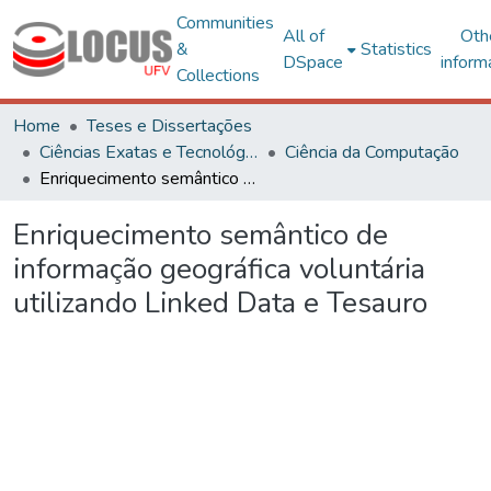
Communities
All of
Oth
&
Statistics
DSpace
inform
Collections
Home
Teses e Dissertações
Ciências Exatas e Tecnológicas
Ciência da Computação
Enriquecimento semântico de informação geográfica voluntária utilizando Linked Data e Tesauro
Enriquecimento semântico de
informação geográfica voluntária
utilizando Linked Data e Tesauro