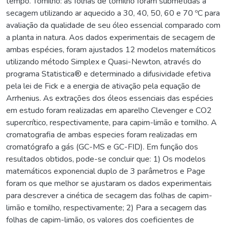
tempo. Tomilho: as folhas de tomilho foram submetidas à
secagem utilizando ar aquecido a 30, 40, 50, 60 e 70 ºC para
avaliação da qualidade de seu óleo essencial comparado com
a planta in natura. Aos dados experimentais de secagem de
ambas espécies, foram ajustados 12 modelos matemáticos
utilizando método Simplex e Quasi-Newton, através do
programa Statistica® e determinado a difusividade efetiva
pela lei de Fick e a energia de ativação pela equação de
Arrhenius. As extrações dos óleos essenciais das espécies
em estudo foram realizadas em aparelho Clevenger e CO2
supercrítico, respectivamente, para capim-limão e tomilho. A
cromatografia de ambas especies foram realizadas em
cromatógrafo a gás (GC-MS e GC-FID). Em função dos
resultados obtidos, pode-se concluir que: 1) Os modelos
matemáticos exponencial duplo de 3 parâmetros e Page
foram os que melhor se ajustaram os dados experimentais
para descrever a cinética de secagem das folhas de capim-
limão e tomilho, respectivamente; 2) Para a secagem das
folhas de capim-limão, os valores dos coeficientes de