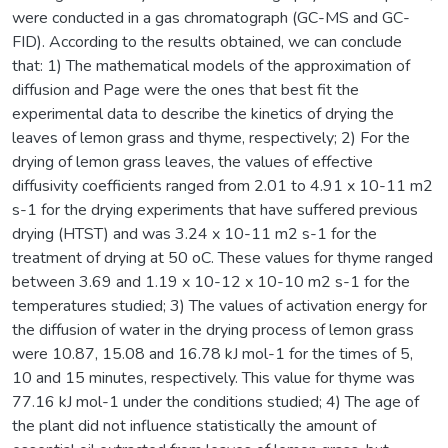
were conducted in a gas chromatograph (GC-MS and GC-
FID). According to the results obtained, we can conclude
that: 1) The mathematical models of the approximation of
diffusion and Page were the ones that best fit the
experimental data to describe the kinetics of drying the
leaves of lemon grass and thyme, respectively; 2) For the
drying of lemon grass leaves, the values of effective
diffusivity coefficients ranged from 2.01 to 4.91 x 10-11 m2
s-1 for the drying experiments that have suffered previous
drying (HTST) and was 3.24 x 10-11 m2 s-1 for the
treatment of drying at 50 oC. These values for thyme ranged
between 3.69 and 1.19 x 10-12 x 10-10 m2 s-1 for the
temperatures studied; 3) The values of activation energy for
the diffusion of water in the drying process of lemon grass
were 10.87, 15.08 and 16.78 kJ mol-1 for the times of 5,
10 and 15 minutes, respectively. This value for thyme was
77.16 kJ mol-1 under the conditions studied; 4) The age of
the plant did not influence statistically the amount of