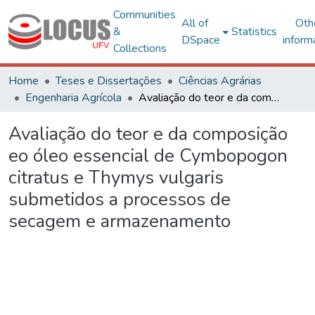
Communities
All of
Oth
&
Statistics
DSpace
inform
Collections
Home
Teses e Dissertações
Ciências Agrárias
Engenharia Agrícola
Avaliação do teor e da composição eo óleo essencial de Cymbopogon citratus e Thymys vulgaris submetidos a processos de secagem e armazenamento
Avaliação do teor e da composição
eo óleo essencial de Cymbopogon
citratus e Thymys vulgaris
submetidos a processos de
secagem e armazenamento