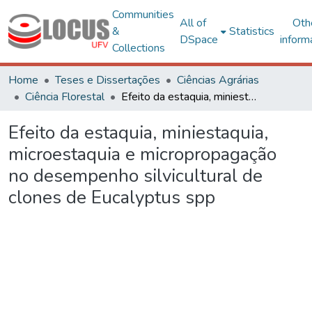
Communities
All of
Oth
&
Statistics
DSpace
inform
Collections
Home
Teses e Dissertações
Ciências Agrárias
Ciência Florestal
Efeito da estaquia, miniestaquia, microestaquia e micropropagação no desempenho silvicultural de clones de Eucalyptus spp
Efeito da estaquia, miniestaquia,
microestaquia e micropropagação
no desempenho silvicultural de
clones de Eucalyptus spp