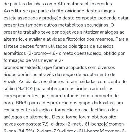
de plantas daninhas como Alternathera philoxeroides.
Acredita-se que parte da fitotoxicidade destes fungos
esteja associada à produção deste composto, podendo estar
presentes também outros metabólitos secundários. O
presente trabalho teve por objetivos sintetizar análogos ao
alternariol e avaliar a atividade fitotóxica dos mesmos. Para a
síntese destes foram utilizados dois tipos de aldeídos
aromáticos (2-bromo-4,6- dimetoxibenzaldeído, obtido por
formilação de Vilsmeyer, e 2-
bromobenzaldeído) que foram acoplados com diversos
ácidos borônicos através da reação de acoplamento de
Suzuki. As biarilas resultantes foram oxidadas com clorito de
sódio (NaClO2) para obtenção dos ácidos carboxílicos
correspondentes, que foram tratados com tribrometo de
boro (BBr3) para a desproteção dos grupos hidroxilas com
conseqüente ciclização e formação do anel lactônico dos
análogos ao alternariol. Desta forma foram obtidos oito
novos compostos: 7,9-diidroxi-2-metil-6Hbenzo[c]cromen-
6-ona (34,5%), 2-cloro-7,9-diidroxi-6H-benzo[c]cromen-6-