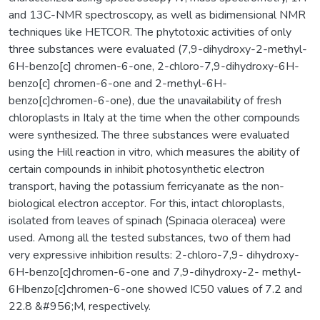
and 13C-NMR spectroscopy, as well as bidimensional NMR
techniques like HETCOR. The phytotoxic activities of only
three substances were evaluated (7,9-dihydroxy-2-methyl-
6H-benzo[c] chromen-6-one, 2-chloro-7,9-dihydroxy-6H-
benzo[c] chromen-6-one and 2-methyl-6H-
benzo[c]chromen-6-one), due the unavailability of fresh
chloroplasts in Italy at the time when the other compounds
were synthesized. The three substances were evaluated
using the Hill reaction in vitro, which measures the ability of
certain compounds in inhibit photosynthetic electron
transport, having the potassium ferricyanate as the non-
biological electron acceptor. For this, intact chloroplasts,
isolated from leaves of spinach (Spinacia oleracea) were
used. Among all the tested substances, two of them had
very expressive inhibition results: 2-chloro-7,9- dihydroxy-
6H-benzo[c]chromen-6-one and 7,9-dihydroxy-2- methyl-
6Hbenzo[c]chromen-6-one showed IC50 values of 7.2 and
22.8 &#956;M, respectively.