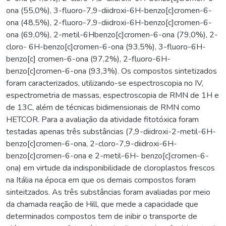
ona (55,0%), 3-fluoro-7,9-diidroxi-6H-benzo[c]cromen-6-
ona (48,5%), 2-fluoro-7,9-diidroxi-6H-benzo[c]cromen-6-
ona (69,0%), 2-metil-6Hbenzo[c]cromen-6-ona (79,0%), 2-
cloro- 6H-benzo[c]cromen-6-ona (93,5%), 3-fluoro-6H-
benzo[c] cromen-6-ona (97,2%), 2-fluoro-6H-
benzo[c]cromen-6-ona (93,3%). Os compostos sintetizados
foram caracterizados, utilizando-se espectroscopia no IV,
espectrometria de massas, espectroscopia de RMN de 1H e
de 13C, além de técnicas bidimensionais de RMN como
HETCOR. Para a avaliação da atividade fitotóxica foram
testadas apenas três substâncias (7,9-diidroxi-2-metil-6H-
benzo[c]cromen-6-ona, 2-cloro-7,9-diidroxi-6H-
benzo[c]cromen-6-ona e 2-metil-6H- benzo[c]cromen-6-
ona) em virtude da indisponibilidade de cloroplastos frescos
na Itália na época em que os demais compostos foram
sinteitzados. As três substâncias foram avaliadas por meio
da chamada reação de Hill, que mede a capacidade que
determinados compostos tem de inibir o transporte de