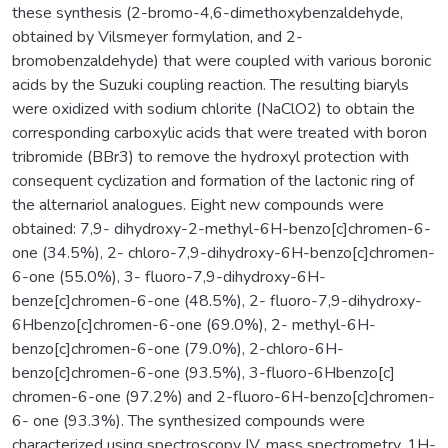
these synthesis (2-bromo-4,6-dimethoxybenzaldehyde,
obtained by Vilsmeyer formylation, and 2-
bromobenzaldehyde) that were coupled with various boronic
acids by the Suzuki coupling reaction. The resulting biaryls
were oxidized with sodium chlorite (NaClO2) to obtain the
corresponding carboxylic acids that were treated with boron
tribromide (BBr3) to remove the hydroxyl protection with
consequent cyclization and formation of the lactonic ring of
the alternariol analogues. Eight new compounds were
obtained: 7,9- dihydroxy-2-methyl-6H-benzo[c]chromen-6-
one (34.5%), 2- chloro-7,9-dihydroxy-6H-benzo[c]chromen-
6-one (55.0%), 3- fluoro-7,9-dihydroxy-6H-
benze[c]chromen-6-one (48.5%), 2- fluoro-7,9-dihydroxy-
6Hbenzo[c]chromen-6-one (69.0%), 2- methyl-6H-
benzo[c]chromen-6-one (79.0%), 2-chloro-6H-
benzo[c]chromen-6-one (93.5%), 3-fluoro-6Hbenzo[c]
chromen-6-one (97.2%) and 2-fluoro-6H-benzo[c]chromen-
6- one (93.3%). The synthesized compounds were
characterized using spectroscopy IV, mass spectrometry, 1H-