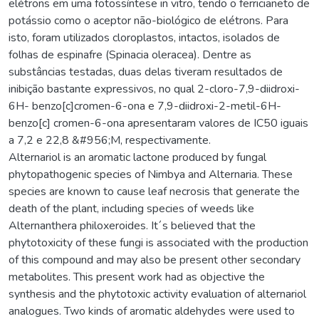
elétrons em uma fotossíntese in vitro, tendo o ferricianeto de
potássio como o aceptor não-biológico de elétrons. Para
isto, foram utilizados cloroplastos, intactos, isolados de
folhas de espinafre (Spinacia oleracea). Dentre as
substâncias testadas, duas delas tiveram resultados de
inibição bastante expressivos, no qual 2-cloro-7,9-diidroxi-
6H- benzo[c]cromen-6-ona e 7,9-diidroxi-2-metil-6H-
benzo[c] cromen-6-ona apresentaram valores de IC50 iguais
a 7,2 e 22,8 &#956;M, respectivamente.
Alternariol is an aromatic lactone produced by fungal
phytopathogenic species of Nimbya and Alternaria. These
species are known to cause leaf necrosis that generate the
death of the plant, including species of weeds like
Alternanthera philoxeroides. It´s believed that the
phytotoxicity of these fungi is associated with the production
of this compound and may also be present other secondary
metabolites. This present work had as objective the
synthesis and the phytotoxic activity evaluation of alternariol
analogues. Two kinds of aromatic aldehydes were used to