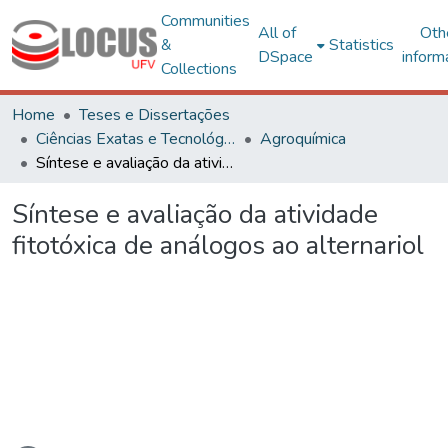
Communities
All of
Oth
&
Statistics
DSpace
inform
Collections
Home
Teses e Dissertações
Ciências Exatas e Tecnológicas
Agroquímica
Síntese e avaliação da atividade fitotóxica de análogos ao alternariol
Síntese e avaliação da atividade
fitotóxica de análogos ao alternariol