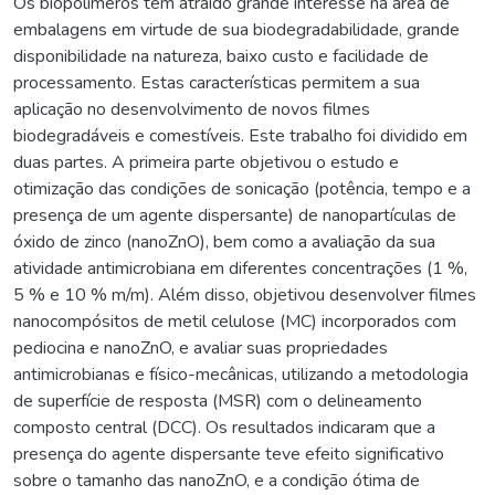
Os biopolímeros têm atraído grande interesse na área de
embalagens em virtude de sua biodegradabilidade, grande
disponibilidade na natureza, baixo custo e facilidade de
processamento. Estas características permitem a sua
aplicação no desenvolvimento de novos filmes
biodegradáveis e comestíveis. Este trabalho foi dividido em
duas partes. A primeira parte objetivou o estudo e
otimização das condições de sonicação (potência, tempo e a
presença de um agente dispersante) de nanopartículas de
óxido de zinco (nanoZnO), bem como a avaliação da sua
atividade antimicrobiana em diferentes concentrações (1 %,
5 % e 10 % m/m). Além disso, objetivou desenvolver filmes
nanocompósitos de metil celulose (MC) incorporados com
pediocina e nanoZnO, e avaliar suas propriedades
antimicrobianas e físico-mecânicas, utilizando a metodologia
de superfície de resposta (MSR) com o delineamento
composto central (DCC). Os resultados indicaram que a
presença do agente dispersante teve efeito significativo
sobre o tamanho das nanoZnO, e a condição ótima de