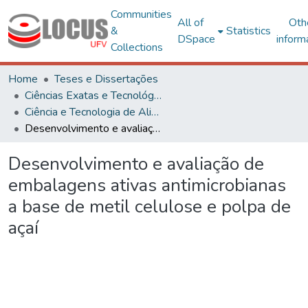
Communities
All of
Oth
&
Statistics
DSpace
inform
Collections
Home
Teses e Dissertações
Ciências Exatas e Tecnológicas
Ciência e Tecnologia de Alimentos
Desenvolvimento e avaliação de embalagens ativas antimicrobianas a base de metil celulose e polpa de açaí
Desenvolvimento e avaliação de
embalagens ativas antimicrobianas
a base de metil celulose e polpa de
açaí