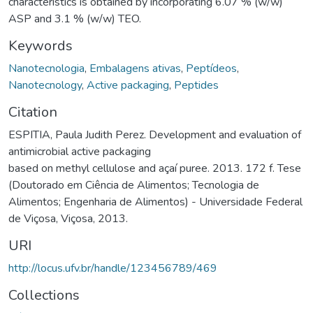
characteristics is obtained by incorporating 6.07 % (w/w)
ASP and 3.1 % (w/w) TEO.
Keywords
Nanotecnologia
,
Embalagens ativas
,
Peptídeos
,
Nanotecnology
,
Active packaging
,
Peptides
Citation
ESPITIA, Paula Judith Perez. Development and evaluation of
antimicrobial active packaging
based on methyl cellulose and açaí puree. 2013. 172 f. Tese
(Doutorado em Ciência de Alimentos; Tecnologia de
Alimentos; Engenharia de Alimentos) - Universidade Federal
de Viçosa, Viçosa, 2013.
URI
http://locus.ufv.br/handle/123456789/469
Collections