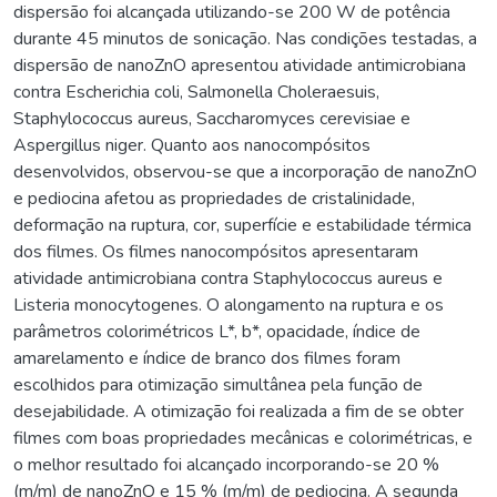
dispersão foi alcançada utilizando-se 200 W de potência
durante 45 minutos de sonicação. Nas condições testadas, a
dispersão de nanoZnO apresentou atividade antimicrobiana
contra Escherichia coli, Salmonella Choleraesuis,
Staphylococcus aureus, Saccharomyces cerevisiae e
Aspergillus niger. Quanto aos nanocompósitos
desenvolvidos, observou-se que a incorporação de nanoZnO
e pediocina afetou as propriedades de cristalinidade,
deformação na ruptura, cor, superfície e estabilidade térmica
dos filmes. Os filmes nanocompósitos apresentaram
atividade antimicrobiana contra Staphylococcus aureus e
Listeria monocytogenes. O alongamento na ruptura e os
parâmetros colorimétricos L*, b*, opacidade, índice de
amarelamento e índice de branco dos filmes foram
escolhidos para otimização simultânea pela função de
desejabilidade. A otimização foi realizada a fim de se obter
filmes com boas propriedades mecânicas e colorimétricas, e
o melhor resultado foi alcançado incorporando-se 20 %
(m/m) de nanoZnO e 15 % (m/m) de pediocina. A segunda