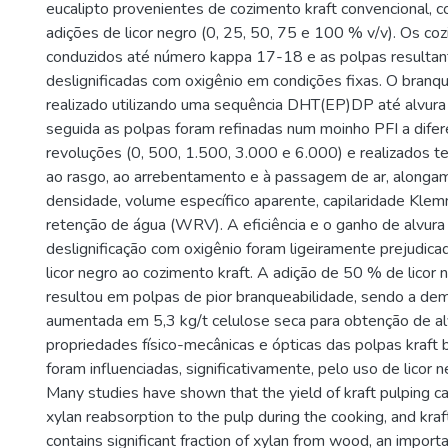
eucalipto provenientes de cozimento kraft convencional, 
adições de licor negro (0, 25, 50, 75 e 100 % v/v). Os c
conduzidos até número kappa 17-18 e as polpas resultan
deslignificadas com oxigênio em condições fixas. O branq
realizado utilizando uma sequência DHT(EP)DP até alvura
seguida as polpas foram refinadas num moinho PFI a difer
revoluções (0, 500, 1.500, 3.000 e 6.000) e realizados te
ao rasgo, ao arrebentamento e à passagem de ar, alonga
densidade, volume específico aparente, capilaridade Klem
retenção de água (WRV). A eficiência e o ganho de alvura
deslignificação com oxigênio foram ligeiramente prejudica
licor negro ao cozimento kraft. A adição de 50 % de licor
resultou em polpas de pior branqueabilidade, sendo a dem
aumentada em 5,3 kg/t celulose seca para obtenção de a
propriedades físico-mecânicas e ópticas das polpas kraft
foram influenciadas, significativamente, pelo uso de licor 
Many studies have shown that the yield of kraft pulping 
xylan reabsorption to the pulp during the cooking, and kraft
contains significant fraction of xylan from wood, an import