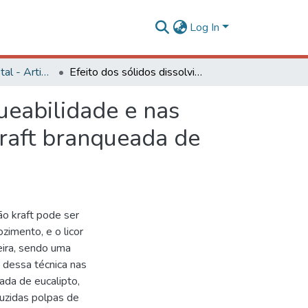
Log In
Engenharia Florestal - Artigos
Efeito dos sólidos dissolvidos da madeira na branqueabilidade e nas propriedades físico-mecânicas e ópticas de polpa kraft branqueada de eucalipto
ueabilidade e nas
kraft branqueada de
o kraft pode ser
zimento, e o licor
eira, sendo uma
 dessa técnica nas
ada de eucalipto,
uzidas polpas de