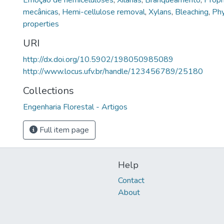
Emoção de hemiceluloses
,
Xilanas
,
Branqueamento
,
Propr
mecânicas
,
Hemi-cellulose removal
,
Xylans
,
Bleaching
,
Phy
properties
URI
http://dx.doi.org/10.5902/198050985089
http://www.locus.ufv.br/handle/123456789/25180
Collections
Engenharia Florestal - Artigos
Full item page
Help
Contact
About