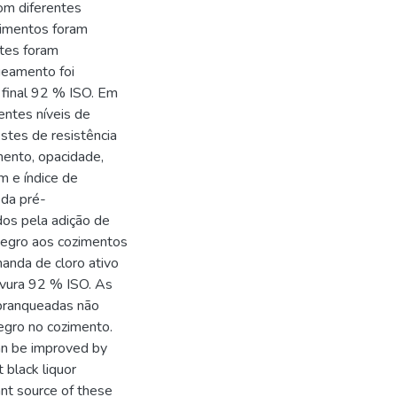
com diferentes
ozimentos foram
tes foram
ueamento foi
 final 92 % ISO. Em
entes níveis de
stes de resistência
mento, opacidade,
m e índice de
 da pré-
dos pela adição de
 negro aos cozimentos
anda de cloro ativo
lvura 92 % ISO. As
 branqueadas não
negro no cozimento.
can be improved by
 black liquor
ant source of these