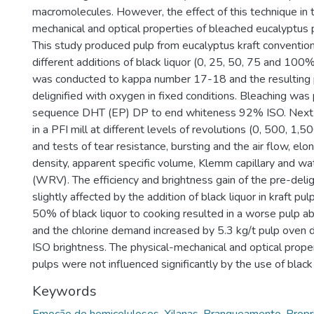
macromolecules. However, the effect of this technique in 
mechanical and optical properties of bleached eucalyptus pu
This study produced pulp from eucalyptus kraft convention
different additions of black liquor (0, 25, 50, 75 and 100%
was conducted to kappa number 17-18 and the resulting
delignified with oxygen in fixed conditions. Bleaching was
sequence DHT (EP) DP to end whiteness 92% ISO. Next 
in a PFI mill at different levels of revolutions (0, 500, 1,
and tests of tear resistance, bursting and the air flow, elon
density, apparent specific volume, Klemm capillary and wa
(WRV). The efficiency and brightness gain of the pre-delig
slightly affected by the addition of black liquor in kraft pul
50% of black liquor to cooking resulted in a worse pulp abil
and the chlorine demand increased by 5.3 kg/t pulp oven 
ISO brightness. The physical-mechanical and optical prope
pulps were not influenced significantly by the use of black 
Keywords