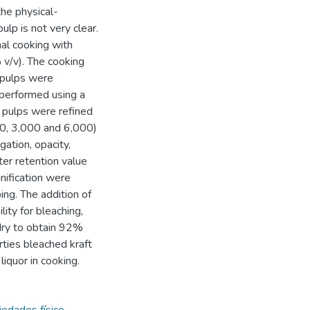
the physical-
lp is not very clear.
al cooking with
 v/v). The cooking
 pulps were
 performed using a
pulps were refined
500, 3,000 and 6,000)
gation, opacity,
ter retention value
nification were
ping. The addition of
ity for bleaching,
dry to obtain 92%
rties bleached kraft
liquor in cooking.