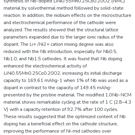
synthesis of Nb-doped LiNi0.55Mn0.25Co0.20O2 (NMC)
material by solvothermal method followed by solid-state
reaction. In addition, the niobium effects on the microstructure
and electrochemical performance of the cathode were
analyzed. The results showed that the structural lattice
parameters expanded due to the larger ionic radius of the
dopant. The Li+ /Ni2+ cation mixing degree was also
reduced with the Nb introduction, especially for Nb0.5,
Nb1.0, and Nb1.5 cathodes. It was found that Nb doping
enhanced the electrochemical activity of
LiNi0.55Mn0.25Co0.20O2, increasing its initial discharge
capacity to 169.61 mAhg-1 when 1% of Nb was used as a
dopant in contrast to the capacity of 149.45 mAhg-
presented by the pristine material. The modified 1.0Nb-NCM
material shows remarkable cycling at the rate of 1 C (2.8–4.3
V) with a capacity retention of 92.7% after 100 cycles.
These results suggested that the optimized content of Nb
doping has a beneficial effect on the cathode structure,
improving the performance of Ni-mid cathodes over