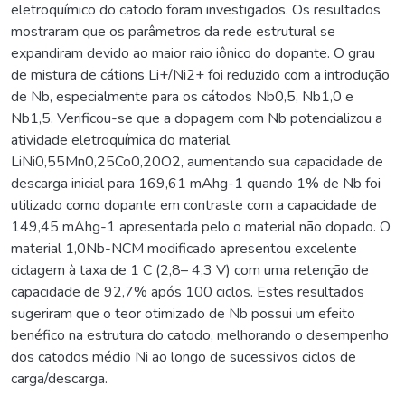
eletroquímico do catodo foram investigados. Os resultados
mostraram que os parâmetros da rede estrutural se
expandiram devido ao maior raio iônico do dopante. O grau
de mistura de cátions Li+/Ni2+ foi reduzido com a introdução
de Nb, especialmente para os cátodos Nb0,5, Nb1,0 e
Nb1,5. Verificou-se que a dopagem com Nb potencializou a
atividade eletroquímica do material
LiNi0,55Mn0,25Co0,20O2, aumentando sua capacidade de
descarga inicial para 169,61 mAhg-1 quando 1% de Nb foi
utilizado como dopante em contraste com a capacidade de
149,45 mAhg-1 apresentada pelo o material não dopado. O
material 1,0Nb-NCM modificado apresentou excelente
ciclagem à taxa de 1 C (2,8– 4,3 V) com uma retenção de
capacidade de 92,7% após 100 ciclos. Estes resultados
sugeriram que o teor otimizado de Nb possui um efeito
benéfico na estrutura do catodo, melhorando o desempenho
dos catodos médio Ni ao longo de sucessivos ciclos de
carga/descarga.