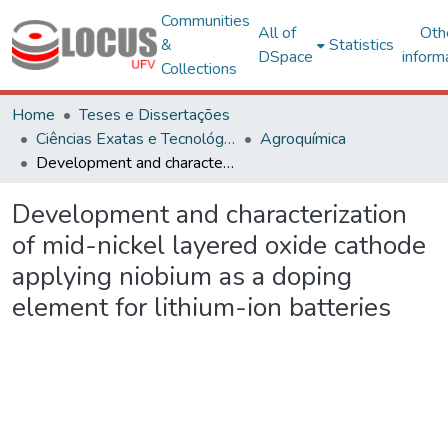
Communities
All of
Oth
&
Statistics
DSpace
inform
Collections
Home
Teses e Dissertações
Ciências Exatas e Tecnológicas
Agroquímica
Development and characterization of mid-nickel layered oxide cathode applying niobium as a doping element for lithium-ion batteries
Development and characterization
of mid-nickel layered oxide cathode
applying niobium as a doping
element for lithium-ion batteries