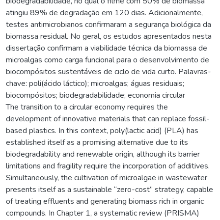
biodegradabilidade, no qual o filme com 50% de biomassa
atingiu 89% de degradação em 120 dias. Adicionalmente,
testes antimicrobianos confirmaram a segurança biológica da
biomassa residual. No geral, os estudos apresentados nesta
dissertação confirmam a viabilidade técnica da biomassa de
microalgas como carga funcional para o desenvolvimento de
biocompósitos sustentáveis de ciclo de vida curto. Palavras-
chave: poli(ácido láctico); microalgas; águas residuais;
biocompósitos; biodegradabilidade; economia circular
The transition to a circular economy requires the
development of innovative materials that can replace fossil-
based plastics. In this context, poly(lactic acid) (PLA) has
established itself as a promising alternative due to its
biodegradability and renewable origin, although its barrier
limitations and fragility require the incorporation of additives.
Simultaneously, the cultivation of microalgae in wastewater
presents itself as a sustainable “zero-cost” strategy, capable
of treating effluents and generating biomass rich in organic
compounds. In Chapter 1, a systematic review (PRISMA)