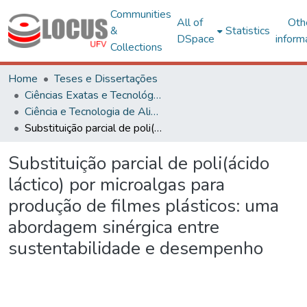
Communities
All of
Oth
&
Statistics
DSpace
inform
Collections
Home
Teses e Dissertações
Ciências Exatas e Tecnológicas
Ciência e Tecnologia de Alimentos
Substituição parcial de poli(ácido láctico) por microalgas para produção de filmes plásticos: uma abordagem sinérgica entre sustentabilidade e desempenho
Substituição parcial de poli(ácido
láctico) por microalgas para
produção de filmes plásticos: uma
abordagem sinérgica entre
sustentabilidade e desempenho