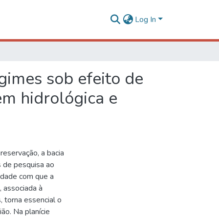
Log In
imes sob efeito de
em hidrológica e
reservação, a bacia
 de pesquisa ao
midade com que a
 associada à
 torna essencial o
ão. Na planície