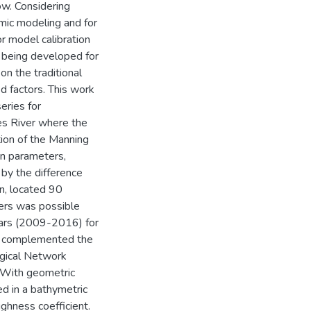
ow. Considering
amic modeling and for
r model calibration
 being developed for
on the traditional
d factors. This work
eries for
es River where the
tion of the Manning
on parameters,
 by the difference
n, located 90
ers was possible
ears (2009-2016) for
h complemented the
ogical Network
 With geometric
ed in a bathymetric
ghness coefficient.