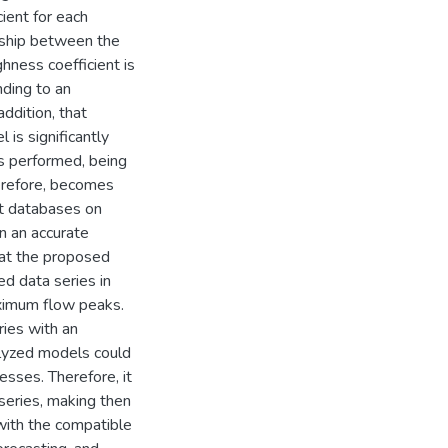
cient for each
onship between the
ghness coefficient is
nding to an
addition, that
is significantly
s performed, being
erefore, becomes
nt databases on
in an accurate
hat the proposed
d data series in
aximum flow peaks.
ries with an
alyzed models could
esses. Therefore, it
series, making then
with the compatible