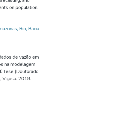
orecasting, and
nts on population.
mazonas, Rio, Bacia -
 dados de vazão em
ctos na modelagem
 f. Tese (Doutorado
, Viçosa. 2018.