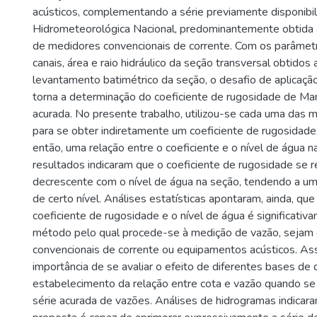
acústicos, complementando a série previamente disponibi
Hidrometeorológica Nacional, predominantemente obtida a 
de medidores convencionais de corrente. Com os parâmet
canais, área e raio hidráulico da seção transversal obtidos 
levantamento batimétrico da seção, o desafio de aplicaç
torna a determinação do coeficiente de rugosidade de Ma
acurada. No presente trabalho, utilizou-se cada uma das 
para se obter indiretamente um coeficiente de rugosidad
então, uma relação entre o coeficiente e o nível de água n
resultados indicaram que o coeficiente de rugosidade se r
decrescente com o nível de água na seção, tendendo a uma
de certo nível. Análises estatísticas apontaram, ainda, que
coeficiente de rugosidade e o nível de água é significati
método pelo qual procede-se à medição de vazão, sejam
convencionais de corrente ou equipamentos acústicos. Ass
importância de se avaliar o efeito de diferentes bases de 
estabelecimento da relação entre cota e vazão quando se
série acurada de vazões. Análises de hidrogramas indica