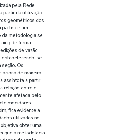
lizada pela Rede
partir da utilização
ros geométricos dos
a partir de um
ão da metodologia se
nning de forma
medições de vazão
e, estabelecendo-se,
a seção. Os
elaciona de maneira
 assíntota a partir
 a relação entre o
vamente afetada pelo
 ele medidores
im, fica evidente a
dados utilizadas no
 objetiva obter uma
ram que a metodologia