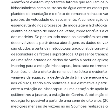
Amazônica existem importantes fatores que regulam os 
hidrodinâmicos como as trocas de água entre os canais prin
planícies de inundação e o efeito de remanso hidráulico var
padrões de velocidade do escoamento. A consideração de 
essencial tanto nos processos de modelagem hidrológica 
quanto na geração de dados de vazão, imprescindíveis à ca
dos modelos. Se por um lado modelos hidrodinâmicos co
desenvolvidos a partir dessa abordagem, os dados de vazã
são obtidos a partir da metodologia tradicional da curva- 
desconsidera os fatores supracitados. O presente trabalh
de uma série acurada de dados de vazão a partir da aplic
Manning para a estação Manacapuru, localizada no trecho m
Solimões, onde o efeito de remanso hidráulico é evident
variáveis da equação, a declividade da linha de energia é
nos cálculos, tendo sido realizada a sua estimativa a partir
entre a estação de Manacapuru e uma estação de apoio lo
quilômetros a jusante, a estação de Careiro. A obtenção 
equação foi possível a partir de uma série de oito anos 
medições mensais de vazões no rio Solimões realizadas