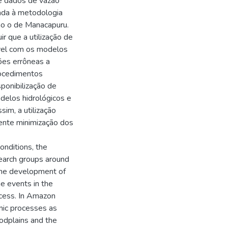
de dados de vazão
rada à metodologia
mo o de Manacapuru.
r que a utilização de
vel com os modelos
ões errôneas a
rocedimentos
ponibilização de
delos hidrológicos e
im, a utilização
ente minimização dos
onditions, the
search groups around
the development of
e events in the
ocess. In Amazon
amic processes as
odplains and the