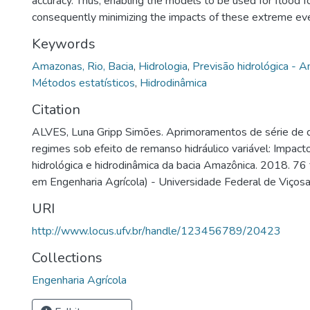
accuracy. Thus, enabling the models to be used for flood f
consequently minimizing the impacts of these extreme eve
Keywords
Amazonas, Rio, Bacia
,
Hidrologia
,
Previsão hidrológica - A
Métodos estatísticos
,
Hidrodinâmica
Citation
ALVES, Luna Gripp Simões. Aprimoramentos de série de
regimes sob efeito de remanso hidráulico variável: Impa
hidrológica e hidrodinâmica da bacia Amazônica. 2018. 76
em Engenharia Agrícola) - Universidade Federal de Viçosa
URI
http://www.locus.ufv.br/handle/123456789/20423
Collections
Engenharia Agrícola