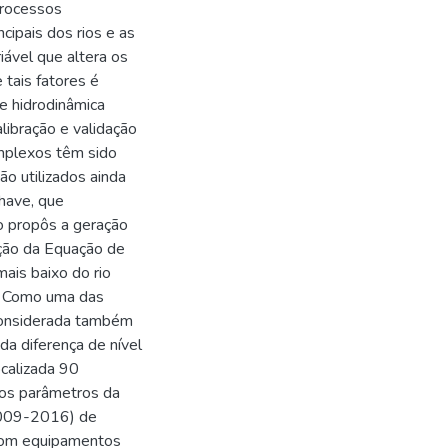
processos
cipais dos rios e as
iável que altera os
tais fatores é
e hidrodinâmica
libração e validação
mplexos têm sido
o utilizados ainda
chave, que
o propôs a geração
ação da Equação de
ais baixo do rio
e. Como uma das
 considerada também
 da diferença de nível
calizada 90
dos parâmetros da
(2009-2016) de
 com equipamentos