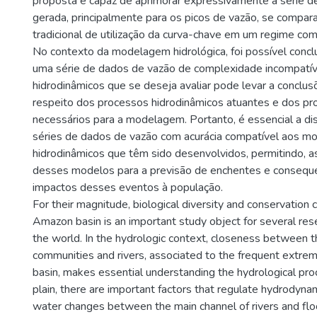
proposta é capaz de aprimorar expressivamente a série 
gerada, principalmente para os picos de vazão, se compa
tradicional de utilização da curva-chave em um regime co
No contexto da modelagem hidrológica, foi possível conclui
uma série de dados de vazão de complexidade incompatí
hidrodinâmicos que se deseja avaliar pode levar a conclus
respeito dos processos hidrodinâmicos atuantes e dos p
necessários para a modelagem. Portanto, é essencial a dis
séries de dados de vazão com acurácia compatível aos mo
hidrodinâmicos que têm sido desenvolvidos, permitindo, ass
desses modelos para a previsão de enchentes e consequ
impactos desses eventos à população.
For their magnitude, biological diversity and conservation c
Amazon basin is an important study object for several re
the world. In the hydrologic context, closeness between 
communities and rivers, associated to the frequent extrem
basin, makes essential understanding the hydrological pr
plain, there are important factors that regulate hydrodyn
water changes between the main channel of rivers and flo