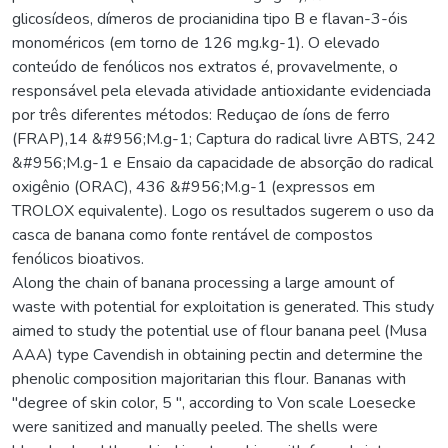
glicosídeos, dímeros de procianidina tipo B e flavan-3-óis
monoméricos (em torno de 126 mg.kg-1). O elevado
conteúdo de fenólicos nos extratos é, provavelmente, o
responsável pela elevada atividade antioxidante evidenciada
por três diferentes métodos: Reduçao de íons de ferro
(FRAP),14 &#956;M.g-1; Captura do radical livre ABTS, 242
&#956;M.g-1 e Ensaio da capacidade de absorção do radical
oxigênio (ORAC), 436 &#956;M.g-1 (expressos em
TROLOX equivalente). Logo os resultados sugerem o uso da
casca de banana como fonte rentável de compostos
fenólicos bioativos.
Along the chain of banana processing a large amount of
waste with potential for exploitation is generated. This study
aimed to study the potential use of flour banana peel (Musa
AAA) type Cavendish in obtaining pectin and determine the
phenolic composition majoritarian this flour. Bananas with
"degree of skin color, 5 ", according to Von scale Loesecke
were sanitized and manually peeled. The shells were