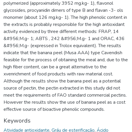
polymerized (approximately 3952 mg.kg- 1), flavonol
glycosides, procyanidin dimers of type B and flavan -3- ols
monomer (about 126 mg.kg- 1). The high phenolic content in
the extracts is probably responsible for the high antioxidant
activity evidenced by three different methods: FRAP, 14
&#956;M.g- 1; ABTS , 242 &#956;M.g- 1 and ORAC, 436
&#956;M.g- (expressed in Trolox equivalent). The results
indicate that the banana peel (Musa AAA) type Cavendish
feasible for the process of obtaining the meal and, due to the
high fiber content, can be a great alternative to the
xvenrichment of food products with raw material cost.
Although the results show the banana peel as a potential
source of pectin, the pectin extracted in this study did not
meet the requirements of FAO standard commercial pectins.
However the results show the use of banana peel as a cost
effective source of bioactive phenolic compounds.
Keywords
Atividade antioxidante
,
Gráu de esterificação
,
Ácido