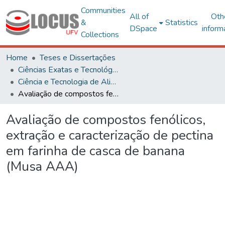
Communities
All of
Oth
&
Statistics
DSpace
inform
Collections
Home
Teses e Dissertações
Ciências Exatas e Tecnológicas
Ciência e Tecnologia de Alimentos
Avaliação de compostos fenólicos, extração e caracterização de pectina em farinha de casca de banana (Musa AAA)
Avaliação de compostos fenólicos,
extração e caracterização de pectina
em farinha de casca de banana
(Musa AAA)