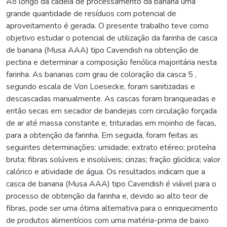
Ao longo da cadeia de processamento da banana uma
grande quantidade de resíduos com potencial de
aproveitamento é gerada. O presente trabalho teve como
objetivo estudar o potencial de utilização da farinha de casca
de banana (Musa AAA) tipo Cavendish na obtenção de
pectina e determinar a composição fenólica majoritária nesta
farinha. As bananas com grau de coloração da casca 5 ,
segundo escala de Von Loesecke, foram sanitizadas e
descascadas manualmente. As cascas foram branqueadas e
então secas em secador de bandejas com circulação forçada
de ar até massa constante e, trituradas em moinho de facas,
para a obtenção da farinha. Em seguida, foram feitas as
seguintes determinações: umidade; extrato etéreo; proteína
bruta; fibras solúveis e insolúveis; cinzas; fração glicídica; valor
calórico e atividade de água. Os resultados indicam que a
casca de banana (Musa AAA) tipo Cavendish é viável para o
processo de obtenção da farinha e, devido ao alto teor de
fibras, pode ser uma ótima alternativa para o enriquecimento
de produtos alimentícios com uma matéria-prima de baixo