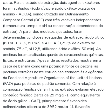
custo. Para o estudo de extração, dois agentes extratores
foram avaliados (ácido cítrico e ácido oxálico-oxalato de
amônio - AOOA), sendo utilizado um Delineamento
Composto Central (DCC) com três variáveis independentes
(temperatura, tempo e pH ou concentração, dependendo do
extrator). A partir dos modelos ajustados, foram
determinadas condições adequadas de extração: ácido cítrico
(80 oC, 0,7 %, 80 min) e AOOA (0,25 % de oxalato de
amônio, 75 oC, pH 2,8, utilizando ácido oxálico, 50 min). As
pectinas foram analisadas quanto às características químicas,
físicas, e estruturais. Apesar de os resultados mostrarem a
casca de banana como uma potencial fonte de pectina, as
pectinas extraídas neste estudo não atendem às exigências
da Food and Agriculture Organization of the United Nations
(FAO) para pectinas de padrão comercial. Com relação à
composição fenólica da farinha, os extratos exibiram elevado
conteúdo fenólico (cerca de 29 mg.g -1, como equivalente
de ácido gálico - GAE), principalmente flavonoides
polimerizados xiii(cerca de 3952 mg.kg-1), flavonóis