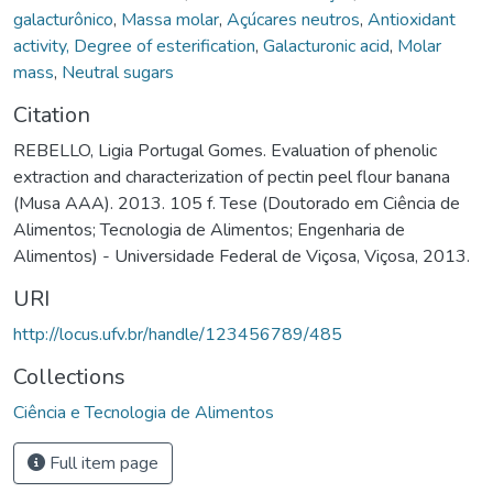
galacturônico
,
Massa molar
,
Açúcares neutros
,
Antioxidant
activity, Degree of esterification
,
Galacturonic acid
,
Molar
mass
,
Neutral sugars
Citation
REBELLO, Ligia Portugal Gomes. Evaluation of phenolic
extraction and characterization of pectin peel flour banana
(Musa AAA). 2013. 105 f. Tese (Doutorado em Ciência de
Alimentos; Tecnologia de Alimentos; Engenharia de
Alimentos) - Universidade Federal de Viçosa, Viçosa, 2013.
URI
http://locus.ufv.br/handle/123456789/485
Collections
Ciência e Tecnologia de Alimentos
Full item page