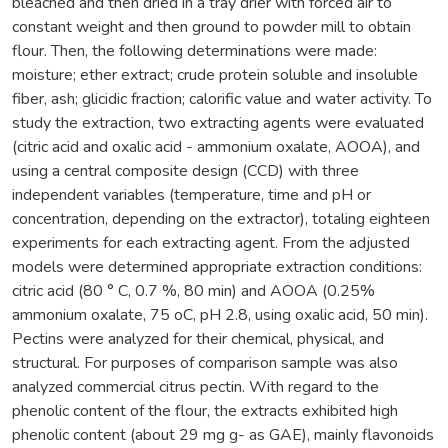
bleached and then dried in a tray drier with forced air to
constant weight and then ground to powder mill to obtain
flour. Then, the following determinations were made:
moisture; ether extract; crude protein soluble and insoluble
fiber, ash; glicidic fraction; calorific value and water activity. To
study the extraction, two extracting agents were evaluated
(citric acid and oxalic acid - ammonium oxalate, AOOA), and
using a central composite design (CCD) with three
independent variables (temperature, time and pH or
concentration, depending on the extractor), totaling eighteen
experiments for each extracting agent. From the adjusted
models were determined appropriate extraction conditions:
citric acid (80 ° C, 0.7 %, 80 min) and AOOA (0.25%
ammonium oxalate, 75 oC, pH 2.8, using oxalic acid, 50 min).
Pectins were analyzed for their chemical, physical, and
structural. For purposes of comparison sample was also
analyzed commercial citrus pectin. With regard to the
phenolic content of the flour, the extracts exhibited high
phenolic content (about 29 mg g- as GAE), mainly flavonoids