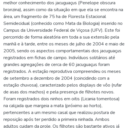
melhor conhecimento dos jacuguaçus (Penelope obscura
bronzina), assim como da situação em que ela se encontra na
área, um fragmento de 75 ha de Floresta Estacional
Semidecidual (conhecido como Mata da Biologia) inserido no
Campus da Universidade Federal de Viçosa (UFV). Este foi
percorrido de forma aleatória em toda a sua extensão pela
manhã e à tarde, entre os meses de julho de 2004 e maio de
2005, sendo os aspectos comportamentais dos jacuguaçus
registrados em fichas de campo. Indivíduos solitários até
grandes agregações de cerca de 60 jacuguaçus foram
registrados. A estação reprodutiva compreendeu os meses
de setembro a dezembro de 2004 (coincidindo com a
estação chuvosa), caracterizado pelos displays de vôo (rufar
de asas dos machos) e pela presença de filhotes novos.
Foram registrados dois ninhos em oitis (Licania tomentosa)
na calçada que margeia a mata (próximo ao horto),
pertencentes a um mesmo casal que realizou postura de
reposição após ter perdido a primeira ninhada. Ambos
adultos cuidam da prole. Os filhotes são bastante ativos já