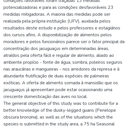
condições favoráveis foram traçadas 13 medidas
potencializadoras e para as condições desfavoráveis 23
medidas mitigadoras. A maioria das medidas pode ser
realizada pela própria instituição (UFV), auxiliada pelos
resultados deste estudo e pelos professores e estagiários
dos cursos afins. A disponibilização de alimentos pelos
moradores e pelos funcionários parece ser o fator principal da
concentração dos jacuguaçus em determinadas áreas,
atraídos pela oferta fácil e regular de alimento, aliado ao
ambiente propício - fonte de água, sombra, poleiros seguros
nas araucárias e mangueiras - nos arredores da represa e à
abundante frutificação de duas espécies de palmeiras
exóticas. A oferta de alimento somada à mansidão que os
jacuguaçus já apresentam pode estar ocasionando uma
crescente domesticação das aves no local.
The general objective of this study was to contribute for a
better knowledge of the dusky-legged guans (Penelope
obscura bronzina), as well as of the situations which the
species is submitted in the study area, a 75 ha Seasonal