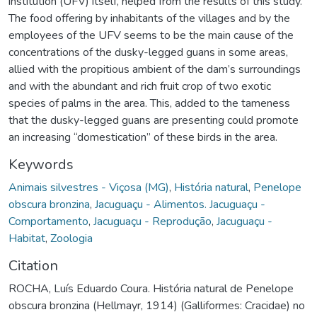
institution (UFV) itself, helped from the results of this study.
The food offering by inhabitants of the villages and by the
employees of the UFV seems to be the main cause of the
concentrations of the dusky-legged guans in some areas,
allied with the propitious ambient of the dam’s surroundings
and with the abundant and rich fruit crop of two exotic
species of palms in the area. This, added to the tameness
that the dusky-legged guans are presenting could promote
an increasing “domestication” of these birds in the area.
Keywords
Animais silvestres - Viçosa (MG)
,
História natural
,
Penelope
obscura bronzina
,
Jacuguaçu - Alimentos. Jacuguaçu -
Comportamento
,
Jacuguaçu - Reprodução
,
Jacuguaçu -
Habitat
,
Zoologia
Citation
ROCHA, Luís Eduardo Coura. História natural de Penelope
obscura bronzina (Hellmayr, 1914) (Galliformes: Cracidae) no