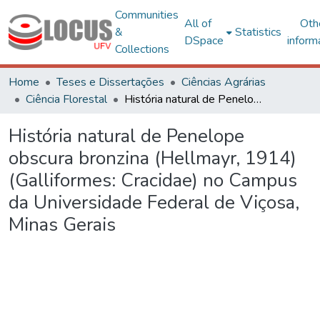
Communities
All of
Oth
&
Statistics
DSpace
inform
Collections
Home
Teses e Dissertações
Ciências Agrárias
Ciência Florestal
História natural de Penelope obscura bronzina (Hellmayr, 1914) (Galliformes: Cracidae) no Campus da Universidade Federal de Viçosa, Minas Gerais
História natural de Penelope
obscura bronzina (Hellmayr, 1914)
(Galliformes: Cracidae) no Campus
da Universidade Federal de Viçosa,
Minas Gerais