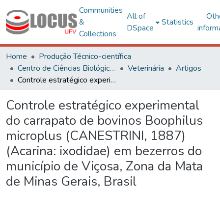
Communities
All of
Oth
&
Statistics
DSpace
inform
Collections
Home
Produção Técnico-científica
Centro de Ciências Biológicas e da Saúde
Veterinária
Artigos
Controle estratégico experimental do carrapato de bovinos Boophilus microplus (CANESTRINI, 1887) (Acarina: ixodidae) em bezerros do município de Viçosa, Zona da Mata de Minas Gerais, Brasil
Controle estratégico experimental
do carrapato de bovinos Boophilus
microplus (CANESTRINI, 1887)
(Acarina: ixodidae) em bezerros do
município de Viçosa, Zona da Mata
de Minas Gerais, Brasil