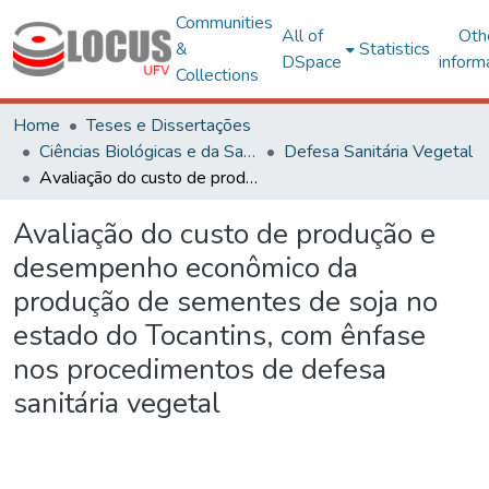
Communities
All of
Oth
&
Statistics
DSpace
inform
Collections
Home
Teses e Dissertações
Ciências Biológicas e da Saúde
Defesa Sanitária Vegetal
Avaliação do custo de produção e desempenho econômico da produção de sementes de soja no estado do Tocantins, com ênfase nos procedimentos de defesa sanitária vegetal
Avaliação do custo de produção e
desempenho econômico da
produção de sementes de soja no
estado do Tocantins, com ênfase
nos procedimentos de defesa
sanitária vegetal