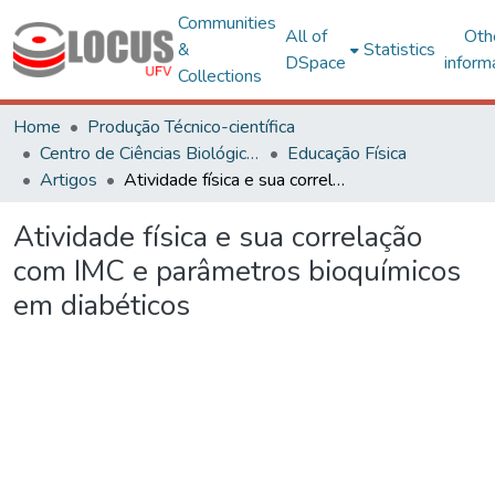
Communities
All of
Oth
&
Statistics
DSpace
inform
Collections
Home
Produção Técnico-científica
Centro de Ciências Biológicas e da Saúde
Educação Física
Artigos
Atividade física e sua correlação com IMC e parâmetros bioquímicos em diabéticos
Atividade física e sua correlação
com IMC e parâmetros bioquímicos
em diabéticos