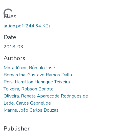
Loading...
Files
artigo.pdf
(244.34 KB)
Date
2018-03
Authors
Mota Júnior, Rômulo José
Bernardina, Gustavo Ramos Dalla
Reis, Hamilton Henrique Teixeira
Teixeira, Robson Bonoto
Oliveira, Renata Apareccida Rodrigues de
Lade, Carlos Gabriel de
Marins, João Carlos Bouzas
Publisher