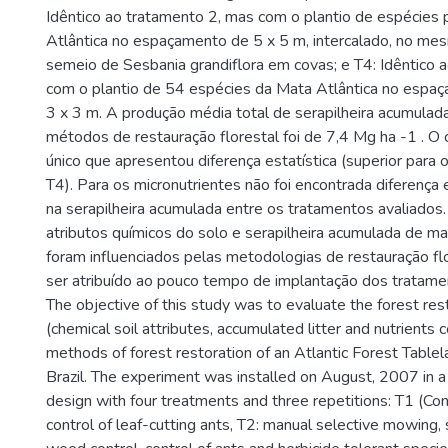
Idêntico ao tratamento 2, mas com o plantio de espécies 
Atlântica no espaçamento de 5 x 5 m, intercalado, no m
semeio de Sesbania grandiflora em covas; e T4: Idêntico 
com o plantio de 54 espécies da Mata Atlântica no espa
3 x 3 m. A produção média total de serapilheira acumulad
métodos de restauração florestal foi de 7,4 Mg ha -1 . O 
único que apresentou diferença estatística (superior para
T4). Para os micronutrientes não foi encontrada diferença e
na serapilheira acumulada entre os tratamentos avaliados.
atributos químicos do solo e serapilheira acumulada de ma
foram influenciados pelas metodologias de restauração fl
ser atribuído ao pouco tempo de implantação dos tratame
The objective of this study was to evaluate the forest res
(chemical soil attributes, accumulated litter and nutrients c
methods of forest restoration of an Atlantic Forest Tablela
Brazil. The experiment was installed on August, 2007 in 
design with four treatments and three repetitions: T1 (Con
control of leaf-cutting ants, T2: manual selective mowing,