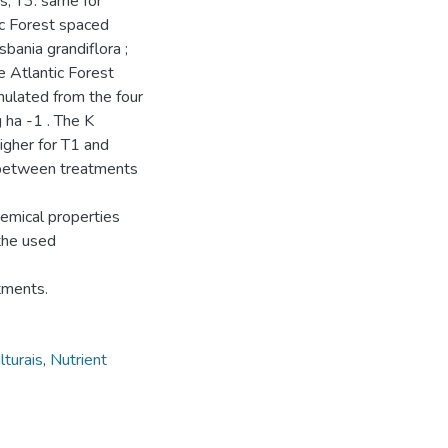
s; T3: same for
ic Forest spaced
bania grandiflora ;
e Atlantic Forest
mulated from the four
 ha -1 . The K
higher for T1 and
ce between treatments
hemical properties
 the used
tments.
lturais
,
Nutrient