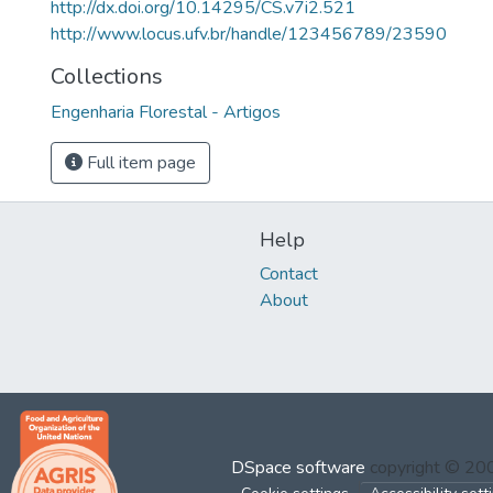
http://dx.doi.org/10.14295/CS.v7i2.521
http://www.locus.ufv.br/handle/123456789/23590
Collections
Engenharia Florestal - Artigos
Full item page
Help
Contact
About
DSpace software
copyright © 2