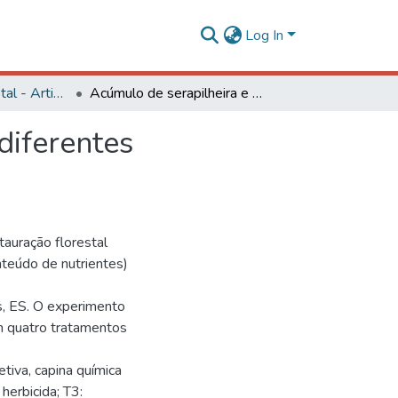
Log In
Engenharia Florestal - Artigos
Acúmulo de serapilheira e nutrientes em área com diferentes metodologias de Restauração Florestal
diferentes
tauração florestal
nteúdo de nutrientes)
es, ES. O experimento
m quatro tratamentos
tiva, capina química
herbicida; T3: