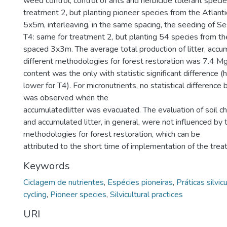
weed control, control of ants and herbicide tolerant specie
treatment 2, but planting pioneer species from the Atlant
5x5m, interleaving, in the same spacing, the seeding of Ses
T4: same for treatment 2, but planting 54 species from th
spaced 3x3m. The average total production of litter, accu
different methodologies for forest restoration was 7.4 Mg
content was the only with statistic significant difference (
lower for T4). For micronutrients, no statistical differen
was observed when the
accumulatedlitter was evacuated. The evaluation of soil c
and accumulated litter, in general, were not influenced by
methodologies for forest restoration, which can be
attributed to the short time of implementation of the trea
Keywords
Ciclagem de nutrientes
,
Espécies pioneiras
,
Práticas silvicu
cycling
,
Pioneer species
,
Silvicultural practices
URI