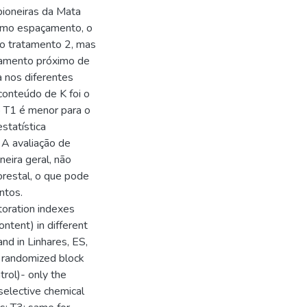
pioneiras da Mata
esmo espaçamento, o
ao tratamento 2, mas
çamento próximo de
a nos diferentes
conteúdo de K foi o
 o T1 é menor para o
statística
 A avaliação de
neira geral, não
orestal, o que pode
ntos.
toration indexes
ontent) in different
nd in Linhares, ES,
a randomized block
trol)- only the
 selective chemical