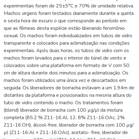
experimentais foram de 25±5°C e 70% de umidade relativa.
Machos virgens foram testados diariamente durante a quinta
e sexta hora de escuro o que corresponde ao período em
que as fêmeas desta espécie estão liberando feromônio
sexual. Os machos foram individualizados em tubos de vidro
transparente e colocados para aclimatização nas condições
experimentais. Após duas horas, os tubos de vidro com os
machos foram levados para o interior do túnel de vento e
colocados sobre uma plataforma em formato de V com 50
cm de altura durante dois minutos para a aclimatização. Os
machos foram utilizados uma única vez e descartados em
seguida. Os liberadores de borracha estavam a um 1.94m de
distantes da plataforma e posicionados na mesma altura do
tubo de vidro contendo o macho. Os tratamentos foram
(blend) liberador de borracha com 100 µg/µl da mistura
completa (85.2 % Z11-16:Al, 12. 8% Z11-16:OAc, 2%
Z11-16:OH), álcool-free, liberador de borracha com 100 µg/
µl (Z11-16:Al + Z11-16:OAc), acetato- free, liberador de