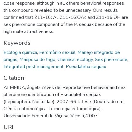
close response, although in all others behavioral responses
this compound revealed to be unnecessary. Ours results
confirmed that Z11-16: Al, Z11-16:OAc and Z11-16:OH are
sex pheromone component of the P. sequax because of the
high male attractiveness.
Keywords
Ecologia química
,
Feromônio sexual
,
Manejo integrado de
pragas
,
Mariposa do trigo
,
Chemical ecology
,
Sex pheromone
,
Integrated pest management
,
Pseudaletia sequax
Citation
ALMEIDA, ângela Alves de. Reproductive behavior and sex
pheromone identification of Pseudaletia sequax
(Lepidoptera: Noctuidae). 2007. 66 f. Tese (Doutorado em
Ciência entomológica; Tecnologia entomológica) -
Universidade Federal de Viçosa, Viçosa, 2007.
URI