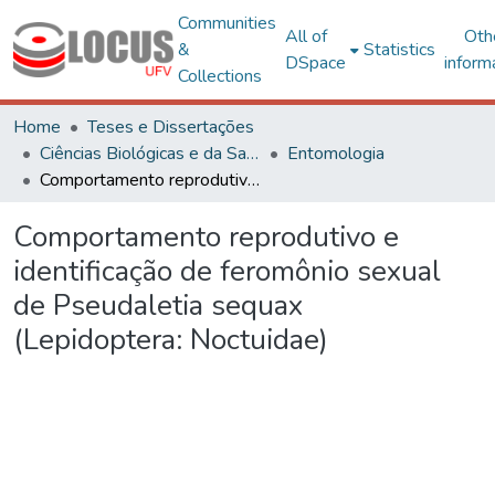
Communities
All of
Oth
&
Statistics
DSpace
inform
Collections
Home
Teses e Dissertações
Ciências Biológicas e da Saúde
Entomologia
Comportamento reprodutivo e identificação de feromônio sexual de Pseudaletia sequax (Lepidoptera: Noctuidae)
Comportamento reprodutivo e
identificação de feromônio sexual
de Pseudaletia sequax
(Lepidoptera: Noctuidae)