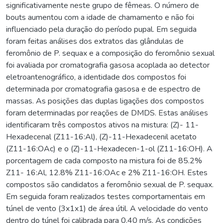
significativamente neste grupo de fêmeas. O número de
bouts aumentou com a idade de chamamento e não foi
influenciado pela duração do período pupal. Em seguida
foram feitas análises dos extratos das glândulas de
feromônio de P. sequax e a composição do feromônio sexual
foi avaliada por cromatografia gasosa acoplada ao detector
eletroantenográfico, a identidade dos compostos foi
determinada por cromatografia gasosa e de espectro de
massas. As posições das duplas ligações dos compostos
foram determinadas por reações de DMDS. Estas análises
identificaram três compostos ativos na mistura: (Z)- 11-
Hexadecenal (Z11-16:Al), (Z)-11-Hexadecenil acetato
(Z11-16:OAc) e o (Z)-11-Hexadecen-1-ol (Z11-16:OH). A
porcentagem de cada composto na mistura foi de 85.2%
Z11- 16:Al, 12.8% Z11-16:OAc e 2% Z11-16:OH. Estes
compostos são candidatos a feromônio sexual de P. sequax.
Em seguida foram realizados testes comportamentais em
túnel de vento (3x1x1) de área útil. A velocidade do vento
dentro do túnel foi calibrada para 0.40 m/s. As condições