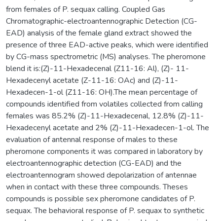
from females of P. sequax calling. Coupled Gas
Chromatographic-electroantennographic Detection (CG-
EAD) analysis of the female gland extract showed the
presence of three EAD-active peaks, which were identified
by CG-mass spectrometric (MS) analyses. The pheromone
blend it is:(Z)-11-Hexadecenal (Z11-16: Al), (Z)- 11-
Hexadecenyl acetate (Z-11-16: OAc) and (Z)-11-
Hexadecen-1-ol (Z11-16: OH).The mean percentage of
compounds identified from volatiles collected from calling
females was 85.2% (Z)-11-Hexadecenal, 12.8% (Z)-11-
Hexadecenyl acetate and 2% (Z)-11-Hexadecen-1-ol. The
evaluation of antennal response of males to these
pheromone components it was compared in laboratory by
electroantennographic detection (CG-EAD) and the
electroantennogram showed depolarization of antennae
when in contact with these three compounds. Theses
compounds is possible sex pheromone candidates of P.
sequax. The behavioral response of P. sequax to synthetic