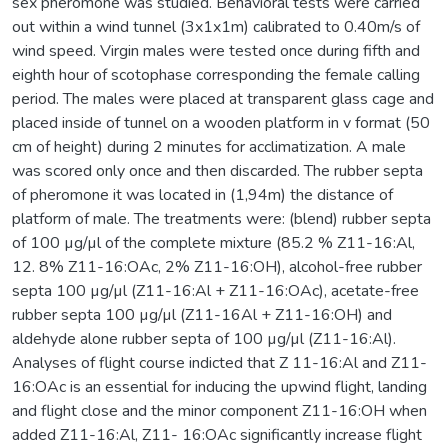
sex pheromone was studied. Behavioral tests were carried
out within a wind tunnel (3x1x1m) calibrated to 0.40m/s of
wind speed. Virgin males were tested once during fifth and
eighth hour of scotophase corresponding the female calling
period. The males were placed at transparent glass cage and
placed inside of tunnel on a wooden platform in v format (50
cm of height) during 2 minutes for acclimatization. A male
was scored only once and then discarded. The rubber septa
of pheromone it was located in (1,94m) the distance of
platform of male. The treatments were: (blend) rubber septa
of 100 µg/µl of the complete mixture (85.2 % Z11-16:Al,
12. 8% Z11-16:OAc, 2% Z11-16:OH), alcohol-free rubber
septa 100 µg/µl (Z11-16:Al + Z11-16:OAc), acetate-free
rubber septa 100 µg/µl (Z11-16Al + Z11-16:OH) and
aldehyde alone rubber septa of 100 µg/µl (Z11-16:Al).
Analyses of flight course indicted that Z 11-16:Al and Z11-
16:OAc is an essential for inducing the upwind flight, landing
and flight close and the minor component Z11-16:OH when
added Z11-16:Al, Z11- 16:OAc significantly increase flight