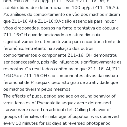
borracha com 100 µg/µl (Z11-16:Al + Z11- 16:OH) e
aldeído: liberador de borracha com 100 µg/µl (Z11- 16:Al).
As análises do comportamento de vôo dos machos indicam
que Z11-16:Al e Z11-16:OAc são essenciais para induzir
vôos direcionados, pousos na fonte e tentativa de cópula e
Z11-16:OH quando adicionado a mistura diminuiu
significativamente o tempo levado para encontrar a fonte de
feromônio. Entretanto na avaliação dos outros
comportamentos o componente Z11-16: OH demonstrou
ser desnecessário, pois não influenciou significativamente as
respostas. Os resultados confirmaram que Z11-16: Al, Z11-
16:OAc e Z11-16:OH são componentes ativos da mistura
feromonal de P. sequax, pelo alto grau de atratividade que
os machos tiveram pelos mesmos.
The effects of pupal period and age on calling behavior of
virgin females of Pseudaletia sequax were determined.
Larvae were reared on artificial diet. Calling behavior of
groups of females of similar age of pupation was observed
every 10 minutes for six days at reversed photoperiod.