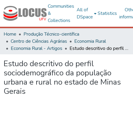
Communities
All of
Oth
&
Statistics
DSpace
inform
Collections
Home
Produção Técnico-científica
Centro de Ciências Agrárias
Economia Rural
Economia Rural - Artigos
Estudo descritivo do perfil sociodemográfico da população urbana e rural no estado de Minas Gerais
Estudo descritivo do perfil
sociodemográfico da população
urbana e rural no estado de Minas
Gerais