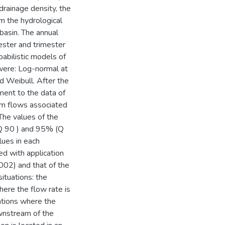
drainage density, the
om the hydrological
-basin. The annual
mester and trimester
babilistic models of
were: Log-normal at
d Weibull. After the
tment to the data of
mum flows associated
The values of the
(Q 90 ) and 95% (Q
lues in each
ed with application
02) and that of the
situations: the
here the flow rate is
ations where the
ownstream of the