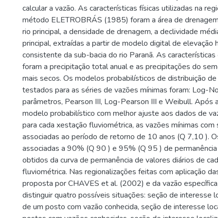
calcular a vazão. As características físicas utilizadas na re
método ELETROBRÁS (1985) foram a área de drenagem,
rio principal, a densidade de drenagem, a declividade média
principal, extraídas a partir de modelo digital de elevação
consistente da sub-bacia do rio Paranã. As características c
foram a precipitação total anual e as precipitações do se
mais secos. Os modelos probabilísticos de distribuição d
testados para as séries de vazões mínimas foram: Log-Nor
parâmetros, Pearson III, Log-Pearson III e Weibull. Após a
modelo probabilístico com melhor ajuste aos dados de va
para cada xestação fluviométrica, as vazões mínimas com 
associadas ao período de retorno de 10 anos (Q 7,10 ). O
associadas a 90% (Q 90 ) e 95% (Q 95 ) de permanência
obtidos da curva de permanência de valores diários de ca
fluviométrica. Nas regionalizações feitas com aplicação d
proposta por CHAVES et al. (2002) e da vazão específica
distinguir quatro possíveis situações: seção de interesse 
de um posto com vazão conhecida, seção de interesse loca