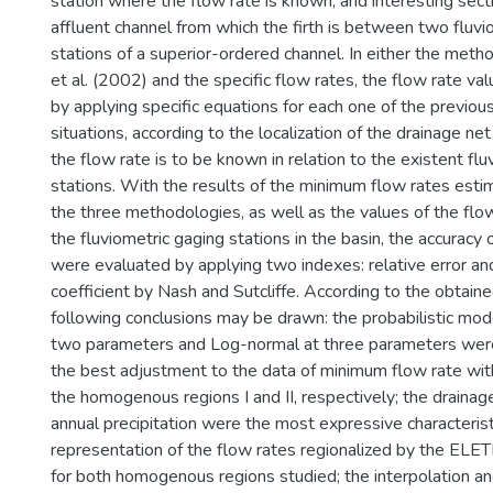
station where the flow rate is known; and interesting secti
affluent channel from which the firth is between two fluvi
stations of a superior-ordered channel. In either the me
et al. (2002) and the specific flow rates, the flow rate v
by applying specific equations for each one of the previo
situations, according to the localization of the drainage ne
the flow rate is to be known in relation to the existent fl
stations. With the results of the minimum flow rates esti
the three methodologies, as well as the values of the flo
the fluviometric gaging stations in the basin, the accurac
were evaluated by applying two indexes: relative error and
coefficient by Nash and Sutcliffe. According to the obtaine
following conclusions may be drawn: the probabilistic mod
two parameters and Log-normal at three parameters wer
the best adjustment to the data of minimum flow rate wit
the homogenous regions I and II, respectively; the drainag
annual precipitation were the most expressive characterist
representation of the flow rates regionalized by the 
for both homogenous regions studied; the interpolation an