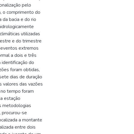
gionalização pelo
 o comprimento do
 da bacia e do rio
 hidrologicamente
limáticas utilizadas
mestre e do trimestre
e eventos extremos
mal a dois e três
 identificação do
zões foram obtidas,
sete dias de duração
s valores das vazões
 no tempo foram
da estação
as metodologias
, procurou-se
localizada a montante
lizada entre dois