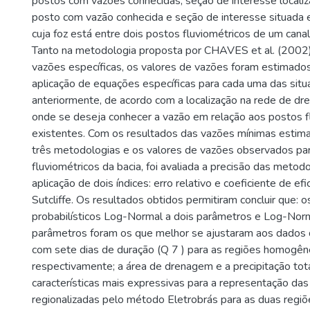
postos com vazões conhecidas, seção de interesse locali
posto com vazão conhecida e seção de interesse situada 
cuja foz está entre dois postos fluviométricos de um cana
Tanto na metodologia proposta por CHAVES et al. (2002
vazões específicas, os valores de vazões foram estimado
aplicação de equações específicas para cada uma das sit
anteriormente, de acordo com a localização na rede de d
onde se deseja conhecer a vazão em relação aos postos f
existentes. Com os resultados das vazões mínimas estim
três metodologias e os valores de vazões observados pa
fluviométricos da bacia, foi avaliada a precisão das metod
aplicação de dois índices: erro relativo e coeficiente de ef
Sutcliffe. Os resultados obtidos permitiram concluir que: 
probabilísticos Log-Normal a dois parâmetros e Log-Norm
parâmetros foram os que melhor se ajustaram aos dados
com sete dias de duração (Q 7 ) para as regiões homogênea
respectivamente; a área de drenagem e a precipitação tot
características mais expressivas para a representação da
regionalizadas pelo método Eletrobrás para as duas reg