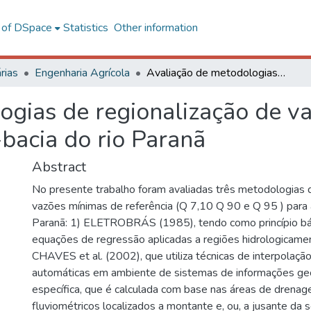
l of DSpace
Statistics
Other information
rias
Engenharia Agrícola
Avaliação de metodologias de regionalização de vazões mínimas de referência para a sub-bacia do rio Paranã
ogias de regionalização de v
-bacia do rio Paranã
Abstract
No presente trabalho foram avaliadas três metodologias d
vazões mínimas de referência (Q 7,10 Q 90 e Q 95 ) para 
Paranã: 1) ELETROBRÁS (1985), tendo como princípio bási
equações de regressão aplicadas a regiões hidrologicam
CHAVES et al. (2002), que utiliza técnicas de interpolaçã
automáticas em ambiente de sistemas de informações geo
específica, que é calculada com base nas áreas de drena
fluviométricos localizados a montante e, ou, a jusante da