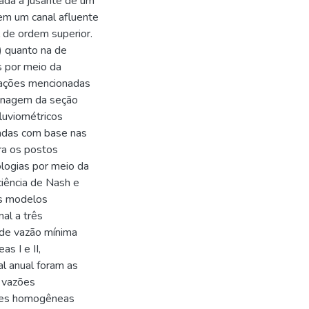
zada a jusante de um
em um canal afluente
l de ordem superior.
) quanto na de
s por meio da
uações mencionadas
renagem da seção
luviométricos
adas com base nas
ra os postos
ologias por meio da
iciência de Nash e
os modelos
al a três
 de vazão mínima
s I e II,
al anual foram as
s vazões
iões homogêneas