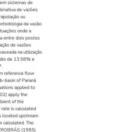
o em sistemas de
stimativa de vazões
rapolação ou
metodologia da vazão
situações onde a
a entre dois postos
zação de vazões
baseada na utilização
médio de 13,58% e
7.
um reference flow
ub-basin of Paranã
ations applied to
02) apply the
bient of the
rate is calculated
ns located upstream
e calculated. The
ELETROBRÁS (1985)