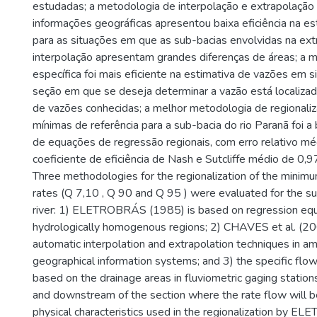
estudadas; a metodologia de interpolação e extrapolaçã
informações geográficas apresentou baixa eficiência na e
para as situações em que as sub-bacias envolvidas na ext
interpolação apresentam grandes diferenças de áreas; a 
específica foi mais eficiente na estimativa de vazões em 
seção em que se deseja determinar a vazão está localizad
de vazões conhecidas; a melhor metodologia de regionali
mínimas de referência para a sub-bacia do rio Paranã foi a 
de equações de regressão regionais, com erro relativo 
coeficiente de eficiência de Nash e Sutcliffe médio de 0,9
Three methodologies for the regionalization of the minim
rates (Q 7,10 , Q 90 and Q 95 ) were evaluated for the s
river: 1) ELETROBRÁS (1985) is based on regression equ
hydrologically homogenous regions; 2) CHAVES et al. (20
automatic interpolation and extrapolation techniques in am
geographical information systems; and 3) the specific flow 
based on the drainage areas in fluviometric gaging statio
and downstream of the section where the rate flow will b
physical characteristics used in the regionalization by 