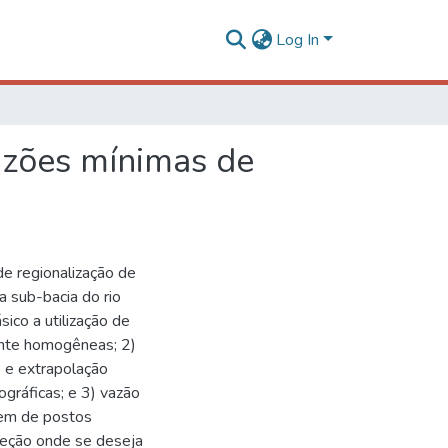
Log In
azões mínimas de
e regionalização de
a sub-bacia do rio
co a utilização de
ente homogêneas; 2)
o e extrapolação
gráficas; e 3) vazão
gem de postos
 seção onde se deseja