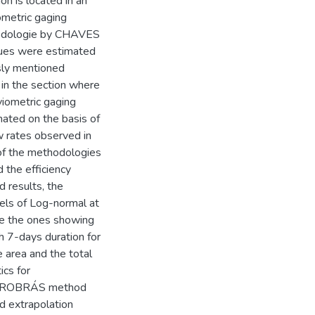
on is located in an
ometric gaging
thodologie by CHAVES
alues were estimated
usly mentioned
t in the section where
uviometric gaging
mated on the basis of
w rates observed in
y of the methodologies
 the efficiency
d results, the
els of Log-normal at
e the ones showing
h 7-days duration for
e area and the total
ics for
ELETROBRÁS method
d extrapolation