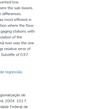
esented low
where the sub-basins
e differences
s most efficient in
ction where the flow
gaging stations with
zation of the
nã river was the one
e relative error of
Sutcliffe of 0.97.
 de regressão
,
gionalização de
nã. 2004. 101 f.
idade Federal de