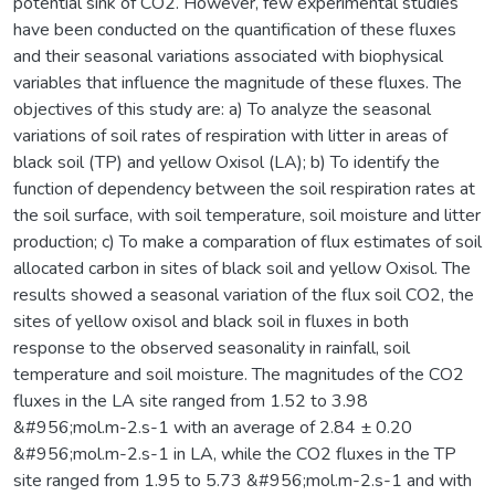
potential sink of CO2. However, few experimental studies
have been conducted on the quantification of these fluxes
and their seasonal variations associated with biophysical
variables that influence the magnitude of these fluxes. The
objectives of this study are: a) To analyze the seasonal
variations of soil rates of respiration with litter in areas of
black soil (TP) and yellow Oxisol (LA); b) To identify the
function of dependency between the soil respiration rates at
the soil surface, with soil temperature, soil moisture and litter
production; c) To make a comparation of flux estimates of soil
allocated carbon in sites of black soil and yellow Oxisol. The
results showed a seasonal variation of the flux soil CO2, the
sites of yellow oxisol and black soil in fluxes in both
response to the observed seasonality in rainfall, soil
temperature and soil moisture. The magnitudes of the CO2
fluxes in the LA site ranged from 1.52 to 3.98
&#956;mol.m-2.s-1 with an average of 2.84 ± 0.20
&#956;mol.m-2.s-1 in LA, while the CO2 fluxes in the TP
site ranged from 1.95 to 5.73 &#956;mol.m-2.s-1 and with