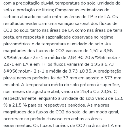
com a precipitação pluvial, temperatura do solo, umidade do
solo e produção de liteira; Comparar as estimativas de
carbono alocado no solo entre as áreas de TP e de LA. Os
resultados evidenciam uma variação sazonal dos fluxos de
CO2 do solo, tanto nas áreas de LA como nas áreas de terra
preta, em resposta à sazonalidade observada no regime
pluviométrico, e da temperatura e umidade do solo. As
magnitudes dos fluxos de CO2 variaram de 1,52 a 3,98
&#956;mol.m-2.s-1 e média de 2,84 ±0,20 &#956;mol.m-
2.s-1 em LA e em TP os fluxos variaram de 1,95 a 5,73
&#956;mol.m- 2.s-1 e média de 3,73 ±0,35. A precipitação
pluvial nesses períodos foi de 37 mm em agosto e 373 mm
em abril. A temperatura média do solo próximo à superfície,
nos meses de agosto e abril, variou de 25,4o C a 23,9o C,
respectivamente, enquanto a umidade do solo variou de 12,5
% a 21,5 % para os respectivos períodos. As maiores
magnitudes dos fluxos de CO2 do solo, de um modo geral,
ocorreram no período chuvoso em ambas as áreas
experimentais. Os fluxos horários de CO2 na área de LA em