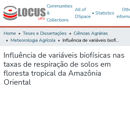
Communities
All of
Oth
&
Statistics
DSpace
inform
Collections
Home
Teses e Dissertações
Ciências Agrárias
Meteorologia Agrícola
Influência de variáveis biofísicas nas taxas de respiração de solos em floresta tropical da Amazônia Oriental
Influência de variáveis biofísicas nas
taxas de respiração de solos em
floresta tropical da Amazônia
Oriental