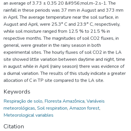
an average of 3.73 ± 0.35 20 &#956;mol.m-2.s-1. The
rainfall in these periods was 37 mm in August and 373 mm
in April. The average temperature near the soil surface, in
August and April, were 25.3° C and 23.9° C, respectively,
while soil moisture ranged from 12.5 % to 21.5 % in
respective months. The magnitudes of soil CO2 fluxes, in
general, were greater in the rainy season in both
experimental sites. The hourly fluxes of soil CO2 in the LA
site showed little variation between daytime and night, time
in august while in April (rainy season) there was evidence of
a diurnal variation. The results of this study indicate a greater
allocation of C in TP site compared to the LA site.
Keywords
Respiração de solo
,
Floresta Amazônica
,
Variáveis
meteorológicas
,
Soil respiration
,
Amazon forest
,
Meteorological variables
Citation