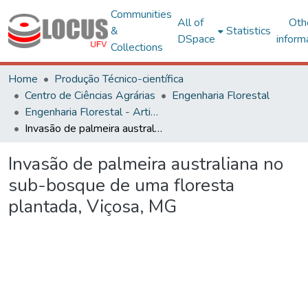
Communities
All of
Oth
&
Statistics
DSpace
inform
Collections
Home
Produção Técnico-científica
Centro de Ciências Agrárias
Engenharia Florestal
Engenharia Florestal - Artigos
Invasão de palmeira australiana no sub-bosque de uma floresta plantada, Viçosa, MG
Invasão de palmeira australiana no
sub-bosque de uma floresta
plantada, Viçosa, MG