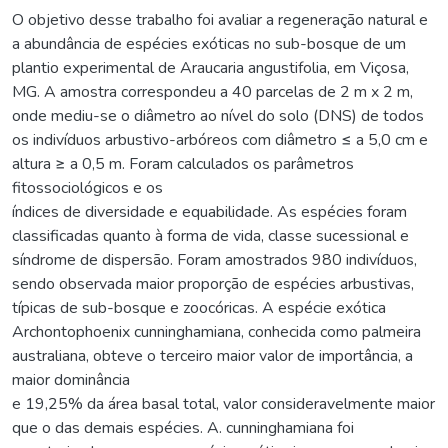
O objetivo desse trabalho foi avaliar a regeneração natural e
a abundância de espécies exóticas no sub-bosque de um
plantio experimental de Araucaria angustifolia, em Viçosa,
MG. A amostra correspondeu a 40 parcelas de 2 m x 2 m,
onde mediu-se o diâmetro ao nível do solo (DNS) de todos
os indivíduos arbustivo-arbóreos com diâmetro ≤ a 5,0 cm e
altura ≥ a 0,5 m. Foram calculados os parâmetros
fitossociológicos e os
índices de diversidade e equabilidade. As espécies foram
classificadas quanto à forma de vida, classe sucessional e
síndrome de dispersão. Foram amostrados 980 indivíduos,
sendo observada maior proporção de espécies arbustivas,
típicas de sub-bosque e zoocóricas. A espécie exótica
Archontophoenix cunninghamiana, conhecida como palmeira
australiana, obteve o terceiro maior valor de importância, a
maior dominância
e 19,25% da área basal total, valor consideravelmente maior
que o das demais espécies. A. cunninghamiana foi