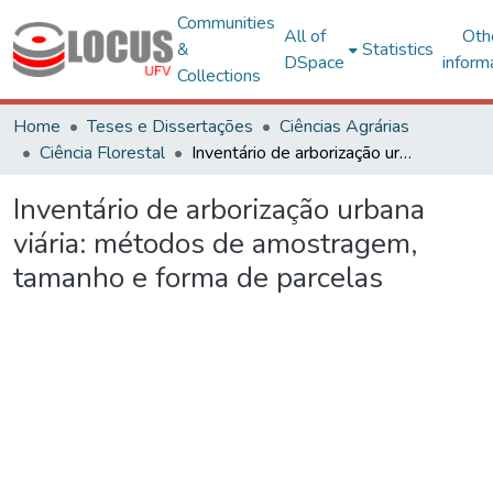
Communities
All of
Oth
&
Statistics
DSpace
inform
Collections
Home
Teses e Dissertações
Ciências Agrárias
Ciência Florestal
Inventário de arborização urbana viária: métodos de amostragem, tamanho e forma de parcelas
Inventário de arborização urbana
viária: métodos de amostragem,
tamanho e forma de parcelas