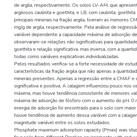
de argila, respectivamente. Os solos LV-AM, que apresen
argilosos caulinita e goethita, e LB, com caulinita, goethi
principais minerais na fração argila, tiveram as menores 
mg/g de argila, respectivamente. Pela análise de regres
variável dependente a capacidade máxima de adsorção de 
observaram-se relações não significativas para quantidade
goethita e relação significativa, mas inversa, com a quantida
todas como variáveis explicativas individualizadas.
Pelos resultados verifica-se a forte necessidade de estud
características da fração argila que não apenas a quantida
minerais presentes. Apenas a regressão entre a CMAF e o 
significativa e positiva. A calagem influenciou pouco nos 
máxima, mas houve tendência consistente de menores val
máxima de adsorção de fósforo com o aumento do pH. 0 m
energia de adsorção foi encontrado para o solo com maior 
houve tendência de aumento dessa variável com a calag
magnitude variável entre os solos estudados.
Phosphate maximum adsorption capacity (Pmax) was studi