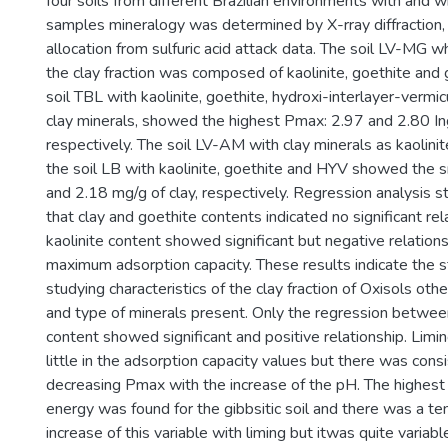
four soils from different Brazilian environments with and w
samples mineralogy was determined by X-rray diffraction
allocation from sulfuric acid attack data. The soil LV-MG 
the clay fraction was composed of kaolinite, goethite and 
soil TBL with kaolinite, goethite, hydroxi-interlayer-vermic
clay minerals, showed the highest Pmax: 2.97 and 2.80 Ing/
respectively. The soil LV-AM with clay minerals as kaolini
the soil LB with kaolinite, goethite and HYV showed the 
and 2.18 mg/g of clay, respectively. Regression analysis 
that clay and goethite contents indicated no significant rel
kaolinite content showed significant but negative relatio
maximum adsorption capacity. These results indicate the s
studying characteristics of the clay fraction of Oxisols ot
and type of minerals present. Only the regression betwe
content showed significant and positive relationship. Limi
little in the adsorption capacity values but there was cons
decreasing Pmax with the increase of the pH. The highest 
energy was found for the gibbsitic soil and there was a te
increase of this variable with liming but itwas quite variab