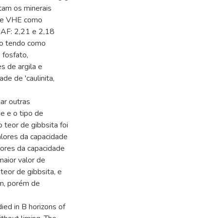
tam os minerais
ta e VHE como
CMAF: 2,21 e 2,18
são tendo como
fosfato,
s de argila e
de de 'caulinita,
ar outras
de e o tipo de
teor de gibbsita foi
valores da capacidade
ores da capacidade
aior valor de
teor de gibbsita, e
em, porém de
ed in B horizons of