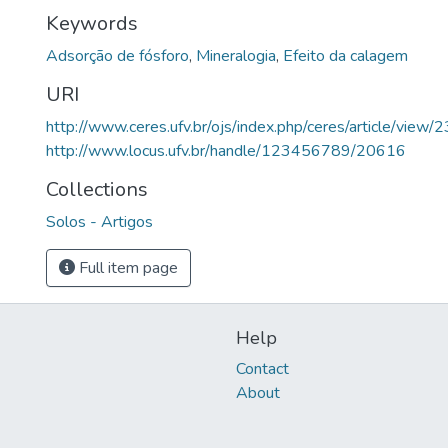
Keywords
Adsorção de fósforo
,
Mineralogia
,
Efeito da calagem
URI
http://www.ceres.ufv.br/ojs/index.php/ceres/article/view/
http://www.locus.ufv.br/handle/123456789/20616
Collections
Solos - Artigos
Full item page
Help
Contact
About