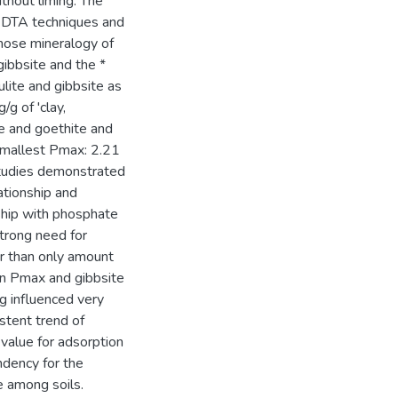
ithout liming. The
, DTA techniques and
whose mineralogy of
gibbsite and the *
ulite and gibbsite as
g of 'clay,
te and goethite and
smallest Pmax: 2.21
studies demonstrated
ationship and
nship with phosphate
trong need for
her than only amount
en Pmax and gibbsite
ng influenced very
istent trend of
value for adsorption
ndency for the
le among soils.