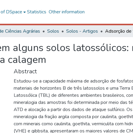
l of DSpace
Statistics
Other information
de Ciências Agrárias
Solos
Solos - Artigos
m alguns solos latossólicos: 
da calagem
Abstract
Estudou-se a capacidade máxima de adsorção de fosfat
materiais de horizontes B de três latossolos e uma Terra 
Latossólica (TBL) de diferentes ambientes brasileiros, c
mineralogia das amostras foi determinada por meio das téc
ATD e alocação a partir dos dados de ataque sulfúrico. O
mineralogia da fração argila composta por caulinita, goethit
com minerais como caulinita, goethita, vermiculita com hi
(VHE) e gibbsita, apresentaram os maiores valores de C