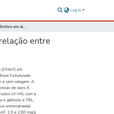
Log In
Adsorção de fósforo em alguns solos latossólicos: relação entre mineralogia e efeito da calagem
relação entre
os (CMAF) em
Bruna Estruturada
om e sem calagem. A
nicas de raios X,
s solos LV-MG, com a
a e gibbsita, e TBL,
droxi-entrecamadas
MAF: 2,9 e 2,80 mg/g