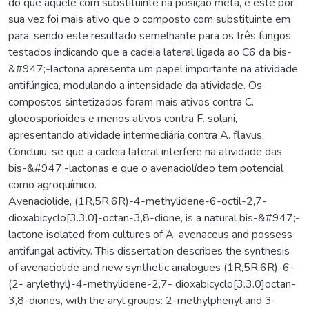
do que aquele com substituinte na posição meta, e este por
sua vez foi mais ativo que o composto com substituinte em
para, sendo este resultado semelhante para os três fungos
testados indicando que a cadeia lateral ligada ao C6 da bis-
&#947;-lactona apresenta um papel importante na atividade
antifúngica, modulando a intensidade da atividade. Os
compostos sintetizados foram mais ativos contra C.
gloeosporioides e menos ativos contra F. solani,
apresentando atividade intermediária contra A. flavus.
Concluiu-se que a cadeia lateral interfere na atividade das
bis-&#947;-lactonas e que o avenaciolídeo tem potencial
como agroquímico.
Avenaciolide, (1R,5R,6R)-4-methylidene-6-octil-2,7-
dioxabicyclo[3.3.0]-octan-3,8-dione, is a natural bis-&#947;-
lactone isolated from cultures of A. avenaceus and possess
antifungal activity. This dissertation describes the synthesis
of avenaciolide and new synthetic analogues (1R,5R,6R)-6-
(2- arylethyl)-4-methylidene-2,7- dioxabicyclo[3.3.0]octan-
3,8-diones, with the aryl groups: 2-methylphenyl and 3-