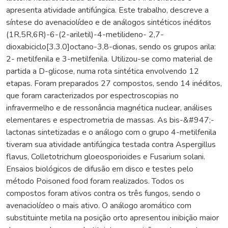
apresenta atividade antifúngica. Este trabalho, descreve a
síntese do avenaciolídeo e de análogos sintéticos inéditos
(1R,5R,6R)-6-(2-ariletil)-4-metilideno- 2,7-
dioxabiciclo[3.3.0]octano-3,8-dionas, sendo os grupos arila:
2- metilfenila e 3-metilfenila. Utilizou-se como material de
partida a D-glicose, numa rota sintética envolvendo 12
etapas. Foram preparados 27 compostos, sendo 14 inéditos,
que foram caracterizados por espectroscopias no
infravermelho e de ressonância magnética nuclear, análises
elementares e espectrometria de massas. As bis-&#947;-
lactonas sintetizadas e o análogo com o grupo 4-metilfenila
tiveram sua atividade antifúngica testada contra Aspergillus
flavus, Colletotrichum gloeosporioides e Fusarium solani.
Ensaios biológicos de difusão em disco e testes pelo
método Poisoned food foram realizados. Todos os
compostos foram ativos contra os três fungos, sendo o
avenaciolídeo o mais ativo. O análogo aromático com
substituinte metila na posição orto apresentou inibição maior