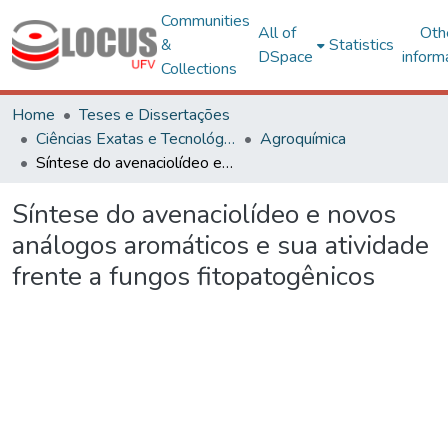
Communities
All of
Oth
&
Statistics
DSpace
inform
Collections
Home
Teses e Dissertações
Ciências Exatas e Tecnológicas
Agroquímica
Síntese do avenaciolídeo e novos análogos aromáticos e sua atividade frente a fungos fitopatogênicos
Síntese do avenaciolídeo e novos
análogos aromáticos e sua atividade
frente a fungos fitopatogênicos