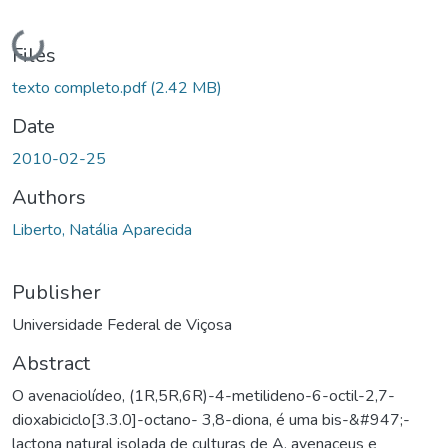
Loading...
Files
texto completo.pdf
(2.42 MB)
Date
2010-02-25
Authors
Liberto, Natália Aparecida
Publisher
Universidade Federal de Viçosa
Abstract
O avenaciolídeo, (1R,5R,6R)-4-metilideno-6-octil-2,7-
dioxabiciclo[3.3.0]-octano- 3,8-diona, é uma bis-&#947;-
lactona natural isolada de culturas de A. avenaceus e