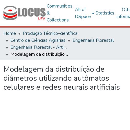
Communities
All of
Oth
&
Statistics
DSpace
inform
Collections
Home
Produção Técnico-científica
Centro de Ciências Agrárias
Engenharia Florestal
Engenharia Florestal - Artigos
Modelagem da distribuição de diâmetros utilizando autômatos celulares e redes neurais artificiais
Modelagem da distribuição de
diâmetros utilizando autômatos
celulares e redes neurais artificiais