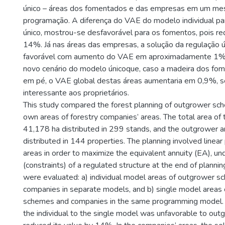
único – áreas dos fomentados e das empresas em um m
programação. A diferença do VAE do modelo individual p
único, mostrou-se desfavorável para os fomentos, pois re
14%. Já nas áreas das empresas, a solução da regulação 
favorável com aumento do VAE em aproximadamente 1%.
novo cenário do modelo únicoque, caso a madeira dos fo
em pé, o VAE global destas áreas aumentaria em 0,9%, s
interessante aos proprietários.
This study compared the forest planning of outgrower sc
own areas of forestry companies’ areas. The total area o
41,178 ha distributed in 299 stands, and the outgrower 
distributed in 144 properties. The planning involved linea
areas in order to maximize the equivalent annuity (EA), un
(constraints) of a regulated structure at the end of planni
were evaluated: a) individual model areas of outgrower 
companies in separate models, and b) single model areas
schemes and companies in the same programming model. 
the individual to the single model was unfavorable to outg