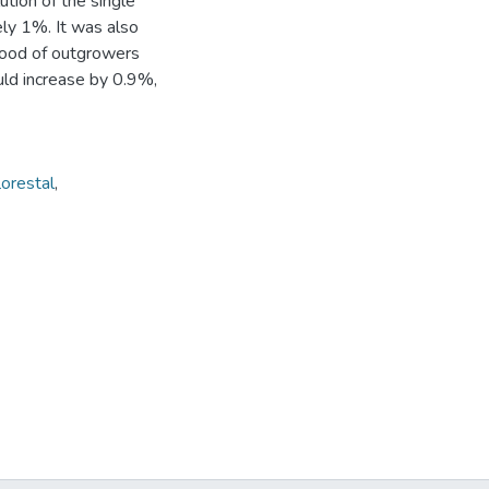
ution of the single
ely 1%. It was also
 wood of outgrowers
ld increase by 0.9%,
lorestal
,