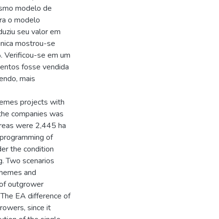
esmo modelo de
ara o modelo
duziu seu valor em
única mostrou-se
 Verificou-se em um
mentos fosse vendida
endo, mais
hemes projects with
f the companies was
areas were 2,445 ha
r programming of
der the condition
ng. Two scenarios
schemes and
 of outgrower
The EA difference of
rowers, since it