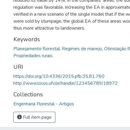
reduced its value by 14%. In the companies’ areas, the sol
regulation was favorable, increasing the EA in approximat
verified in a new scenario of the single model that if the
were sold by stumpage, the global EA of these areas wou
thus more attractive to landowners.
Keywords
Planejamento florestal
,
Regimes de manejo
,
Otimização f
Propriedades rurais
URI
https://doi.org/10.4336/2015.pfb.35.81.760
http://www.locus.ufv.br/handle/123456789/18972
Collections
Engenharia Florestal - Artigos
Full item page