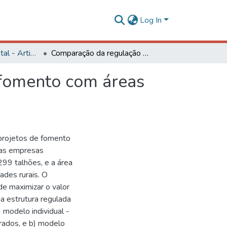
Log In
Engenharia Florestal - Artigos
Comparação da regulação florestal de projetos de fomento com áreas próprias de empresas florestais
 fomento com áreas
projetos de fomento
das empresas
99 talhões, e a área
ades rurais. O
de maximizar o valor
a estrutura regulada
) modelo individual -
ados, e b) modelo