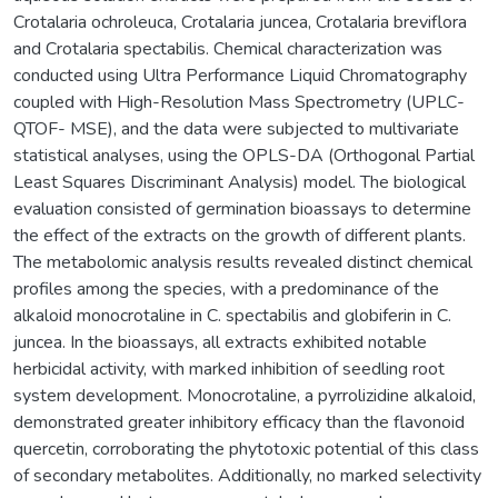
Crotalaria ochroleuca, Crotalaria juncea, Crotalaria breviflora
and Crotalaria spectabilis. Chemical characterization was
conducted using Ultra Performance Liquid Chromatography
coupled with High-Resolution Mass Spectrometry (UPLC-
QTOF- MSE), and the data were subjected to multivariate
statistical analyses, using the OPLS-DA (Orthogonal Partial
Least Squares Discriminant Analysis) model. The biological
evaluation consisted of germination bioassays to determine
the effect of the extracts on the growth of different plants.
The metabolomic analysis results revealed distinct chemical
profiles among the species, with a predominance of the
alkaloid monocrotaline in C. spectabilis and globiferin in C.
juncea. In the bioassays, all extracts exhibited notable
herbicidal activity, with marked inhibition of seedling root
system development. Monocrotaline, a pyrrolizidine alkaloid,
demonstrated greater inhibitory efficacy than the flavonoid
quercetin, corroborating the phytotoxic potential of this class
of secondary metabolites. Additionally, no marked selectivity