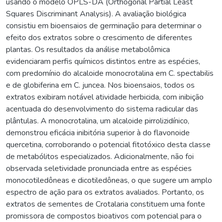
usando o modelo OPLS-DA (Orthogonal Partial Least
Squares Discriminant Analysis). A avaliação biológica
consistiu em bioensaios de germinação para determinar o
efeito dos extratos sobre o crescimento de diferentes
plantas. Os resultados da análise metabolômica
evidenciaram perfis químicos distintos entre as espécies,
com predomínio do alcaloide monocrotalina em C. spectabilis
e de globiferina em C. juncea. Nos bioensaios, todos os
extratos exibiram notável atividade herbicida, com inibição
acentuada do desenvolvimento do sistema radicular das
plântulas. A monocrotalina, um alcaloide pirrolizidínico,
demonstrou eficácia inibitória superior à do flavonoide
quercetina, corroborando o potencial fitotóxico desta classe
de metabólitos especializados. Adicionalmente, não foi
observada seletividade pronunciada entre as espécies
monocotiledôneas e dicotiledôneas, o que sugere um amplo
espectro de ação para os extratos avaliados. Portanto, os
extratos de sementes de Crotalaria constituem uma fonte
promissora de compostos bioativos com potencial para o