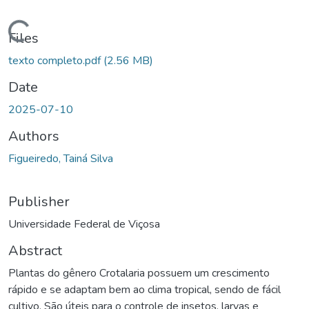
ding...
Files
texto completo.pdf
(2.56 MB)
Date
2025-07-10
Authors
Figueiredo, Tainá Silva
Publisher
Universidade Federal de Viçosa
Abstract
Plantas do gênero Crotalaria possuem um crescimento
rápido e se adaptam bem ao clima tropical, sendo de fácil
cultivo. São úteis para o controle de insetos, larvas e