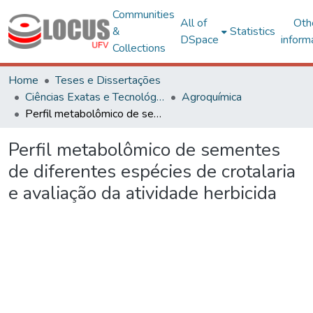
Communities
All of
Oth
&
Statistics
DSpace
inform
Collections
Home
Teses e Dissertações
Ciências Exatas e Tecnológicas
Agroquímica
Perfil metabolômico de sementes de diferentes espécies de crotalaria e avaliação da atividade herbicida
Perfil metabolômico de sementes
de diferentes espécies de crotalaria
e avaliação da atividade herbicida