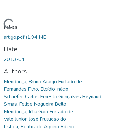
ding...
Files
artigo.pdf
(1.94 MB)
Date
2013-04
Authors
Mendonça, Bruno Araujo Furtado de
Fernandes Filho, Elpídio Inácio
Schaefer, Carlos Ernesto Gonçalves Reynaud
Simas, Felipe Nogueira Bello
Mendonça, Júlia Gaio Furtado de
Vale Junior, José Frutuoso do
Lisboa, Beatriz de Aquino Ribeiro