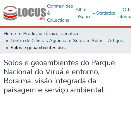
Communities
All of
Oth
&
Statistics
DSpace
inform
Collections
Home
Produção Técnico-científica
Centro de Ciências Agrárias
Solos
Solos - Artigos
Solos e geoambientes do Parque Nacional do Viruá e entorno, Roraima: visão integrada da paisagem e serviço ambiental
Solos e geoambientes do Parque
Nacional do Viruá e entorno,
Roraima: visão integrada da
paisagem e serviço ambiental