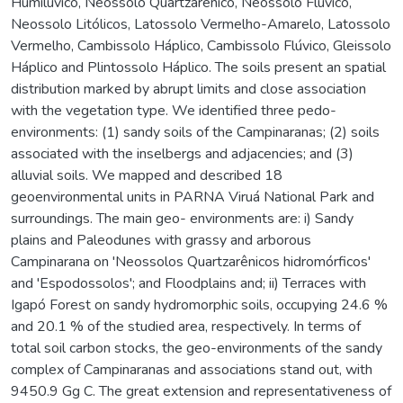
Humilúvico, Neossolo Quartzarênico, Neossolo Flúvico,
Neossolo Litólicos, Latossolo Vermelho-Amarelo, Latossolo
Vermelho, Cambissolo Háplico, Cambissolo Flúvico, Gleissolo
Háplico and Plintossolo Háplico. The soils present an spatial
distribution marked by abrupt limits and close association
with the vegetation type. We identified three pedo-
environments: (1) sandy soils of the Campinaranas; (2) soils
associated with the inselbergs and adjacencies; and (3)
alluvial soils. We mapped and described 18
geoenvironmental units in PARNA Viruá National Park and
surroundings. The main geo- environments are: i) Sandy
plains and Paleodunes with grassy and arborous
Campinarana on 'Neossolos Quartzarênicos hidromórficos'
and 'Espodossolos'; and Floodplains and; ii) Terraces with
Igapó Forest on sandy hydromorphic soils, occupying 24.6 %
and 20.1 % of the studied area, respectively. In terms of
total soil carbon stocks, the geo-environments of the sandy
complex of Campinaranas and associations stand out, with
9450.9 Gg C. The great extension and representativeness of