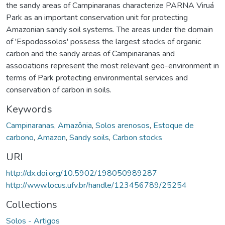
the sandy areas of Campinaranas characterize PARNA Viruá
Park as an important conservation unit for protecting
Amazonian sandy soil systems. The areas under the domain
of 'Espodossolos' possess the largest stocks of organic
carbon and the sandy areas of Campinaranas and
associations represent the most relevant geo-environment in
terms of Park protecting environmental services and
conservation of carbon in soils.
Keywords
Campinaranas
,
Amazônia
,
Solos arenosos
,
Estoque de
carbono
,
Amazon
,
Sandy soils
,
Carbon stocks
URI
http://dx.doi.org/10.5902/198050989287
http://www.locus.ufv.br/handle/123456789/25254
Collections
Solos - Artigos