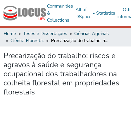
Communities
All of
Oth
&
Statistics
DSpace
inform
Collections
Home
Teses e Dissertações
Ciências Agrárias
Ciência Florestal
Precarização do trabalho: riscos e agravos à saúde e segurança ocupacional dos trabalhadores na colheita florestal em propriedades florestais
Precarização do trabalho: riscos e
agravos à saúde e segurança
ocupacional dos trabalhadores na
colheita florestal em propriedades
florestais