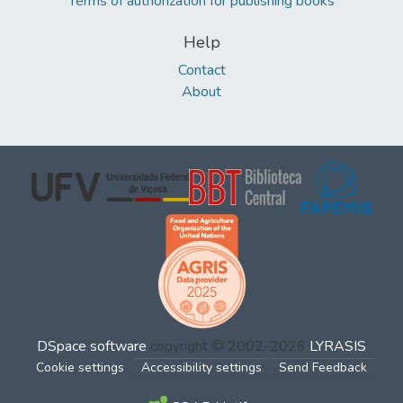
Terms of authorization for publishing books
Help
Contact
About
DSpace software
copyright © 2002-2026
LYRASIS
Cookie settings
Accessibility settings
Send Feedback