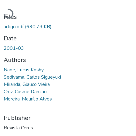
Loading...
Files
artigo.pdf
(690.73 KB)
Date
2001-03
Authors
Naoe, Lucas Koshy
Sediyama, Carlos Sigueyuki
Miranda, Glauco Vieira
Cruz, Cosme Damião
Moreira, Maurílio Alves
Publisher
Revista Ceres