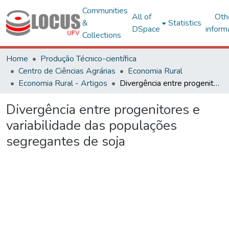
Communities
All of
Oth
&
Statistics
DSpace
inform
Collections
Home
Produção Técnico-científica
Centro de Ciências Agrárias
Economia Rural
Economia Rural - Artigos
Divergência entre progenitores e variabilidade das populações segregantes de soja
Divergência entre progenitores e
variabilidade das populações
segregantes de soja