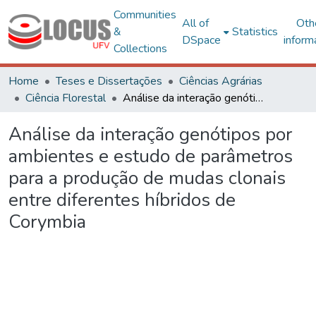
Communities
All of
Oth
&
Statistics
DSpace
inform
Collections
Home
Teses e Dissertações
Ciências Agrárias
Ciência Florestal
Análise da interação genótipos por ambientes e estudo de parâmetros para a produção de mudas clonais entre diferentes híbridos de Corymbia
Análise da interação genótipos por
ambientes e estudo de parâmetros
para a produção de mudas clonais
entre diferentes híbridos de
Corymbia