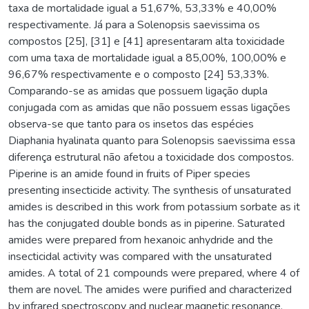
taxa de mortalidade igual a 51,67%, 53,33% e 40,00%
respectivamente. Já para a Solenopsis saevissima os
compostos [25], [31] e [41] apresentaram alta toxicidade
com uma taxa de mortalidade igual a 85,00%, 100,00% e
96,67% respectivamente e o composto [24] 53,33%.
Comparando-se as amidas que possuem ligação dupla
conjugada com as amidas que não possuem essas ligações
observa-se que tanto para os insetos das espécies
Diaphania hyalinata quanto para Solenopsis saevissima essa
diferença estrutural não afetou a toxicidade dos compostos.
Piperine is an amide found in fruits of Piper species
presenting insecticide activity. The synthesis of unsaturated
amides is described in this work from potassium sorbate as it
has the conjugated double bonds as in piperine. Saturated
amides were prepared from hexanoic anhydride and the
insecticidal activity was compared with the unsaturated
amides. A total of 21 compounds were prepared, where 4 of
them are novel. The amides were purified and characterized
by infrared spectroscopy and nuclear magnetic resonance,