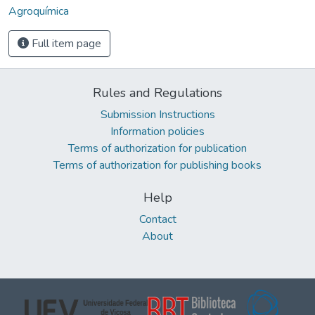
Agroquímica
Full item page
Rules and Regulations
Submission Instructions
Information policies
Terms of authorization for publication
Terms of authorization for publishing books
Help
Contact
About