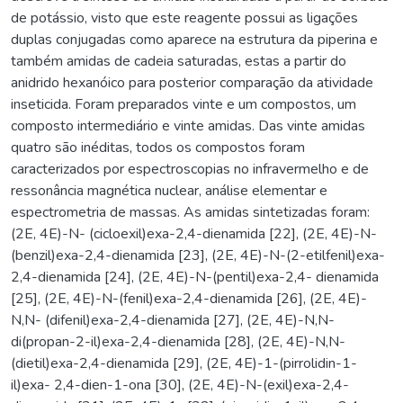
de potássio, visto que este reagente possui as ligações
duplas conjugadas como aparece na estrutura da piperina e
também amidas de cadeia saturadas, estas a partir do
anidrido hexanóico para posterior comparação da atividade
inseticida. Foram preparados vinte e um compostos, um
composto intermediário e vinte amidas. Das vinte amidas
quatro são inéditas, todos os compostos foram
caracterizados por espectroscopias no infravermelho e de
ressonância magnética nuclear, análise elementar e
espectrometria de massas. As amidas sintetizadas foram:
(2E, 4E)-N- (cicloexil)exa-2,4-dienamida [22], (2E, 4E)-N-
(benzil)exa-2,4-dienamida [23], (2E, 4E)-N-(2-etilfenil)exa-
2,4-dienamida [24], (2E, 4E)-N-(pentil)exa-2,4- dienamida
[25], (2E, 4E)-N-(fenil)exa-2,4-dienamida [26], (2E, 4E)-
N,N- (difenil)exa-2,4-dienamida [27], (2E, 4E)-N,N-
di(propan-2-il)exa-2,4-dienamida [28], (2E, 4E)-N,N-
(dietil)exa-2,4-dienamida [29], (2E, 4E)-1-(pirrolidin-1-
il)exa- 2,4-dien-1-ona [30], (2E, 4E)-N-(exil)exa-2,4-