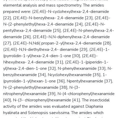
elemental analysis and mass spectrometry. The amides
prepared were: (2E,4E)-N-cyclohexylhexa-2,4-dienamide
[22], (2E,4E)-N-benzylhexa- 2,4-dienamide [23], (2E,4E)-
N-(2-phenylethyl)hexa-2,4-dienamide [24], (2E,4E)-N-
pentylhexa-2,4-dienamide [25], (2E,4E)-N-phenylhexa-2,4-
dienamide [26], (2E,4E)-N,N-diphenylhexa-2,4-dienamide
[27], (2E,4E)-N,Ndi( propan-2-yl)hexa-2,4-dienamide [28],
(2E,4E)-N,N-diethylhexa-2,4- dienamide [29], (2E,4E)-1-
(pyrrolidin-1-yl)hexa-2,4-dien-1-one [30], (2E,4E)-
Nhexylhexa- 2,4-dienamide [31], (2E,4E)-1-(piperidin-1-
yl)hexa-2,4-dien-1-one [32], N-phenylhexanamide [33], N-
benzylhexanamide [34], Ncyclohexylhexanamide [35], 1-
(pyrrolidin-1-yl)hexan-1-one [36], Npentylhexanamide [37],
N-(2-phenylethyl)hexanamide [38], N-(3-
nitrophenyl)hexanamide [39], N-(4-chlorophenyl)hexanamide
[40], N-(3- chlorophenyl)hexanamide [41]. The insecticidal
activity of the amides was evaluated against Diaphania
hyalinata and Solenopsis saevíssima. The amides which