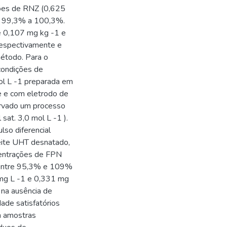
ções de RNZ (0,625
de 99,3% a 100,3%.
e 0,107 mg kg -1 e
respectivamente e
método. Para o
condições de
l L -1 preparada em
e e com eletrodo de
ervado um processo
sat. 3,0 mol L -1 ).
lso diferencial
leite UHT desnatado,
centrações de FPN
u entre 95,3% e 109%
 mg L -1 e 0,331 mg
 na ausência de
dade satisfatórios
m amostras