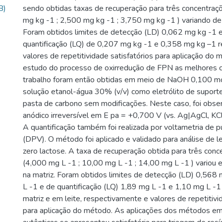
B)
sendo obtidas taxas de recuperação para três concentra
mg kg -1 ; 2,500 mg kg -1 ; 3,750 mg kg -1 ) variando 
Foram obtidos limites de detecção (LD) 0,062 mg kg -1 
quantificação (LQ) de 0,207 mg kg -1 e 0,358 mg kg –1 
valores de repetitividade satisfatórios para aplicação do 
estudo do processo de oxirredução de FPN as melhores 
trabalho foram então obtidas em meio de NaOH 0,100 mo
solução etanol-água 30% (v/v) como eletrólito de suport
pasta de carbono sem modificações. Neste caso, foi obs
anódico irreversível em E pa = +0,700 V (vs. Ag|AgCl, KCl 
A quantificação também foi realizada por voltametria de pu
(DPV). O método foi aplicado e validado para análise de 
zero lactose. A taxa de recuperação obtida para três con
(4,000 mg L -1 ; 10,00 mg L -1 ; 14,00 mg L -1 ) vario
na matriz. Foram obtidos limites de detecção (LD) 0,568
L -1 e de quantificação (LQ) 1,89 mg L -1 e 1,10 mg L -1
matriz e em leite, respectivamente e valores de repetitivi
para aplicação do método. As aplicações dos métodos e