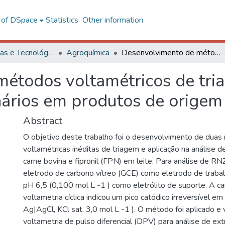
l of DSpace
Statistics
Other information
Ciências Exatas e Tecnológicas
Agroquímica
Desenvolvimento de métodos voltamétricos de triagem para análise de medicamentos veterinários em produtos de origem bovina
étodos voltamétricos de tria
ários em produtos de origem
Abstract
O objetivo deste trabalho foi o desenvolvimento de duas
voltamétricas inéditas de triagem e aplicação na análise 
carne bovina e fipronil (FPN) em leite. Para análise de RNZ 
eletrodo de carbono vítreo (GCE) como eletrodo de traba
pH 6,5 (0,100 mol L -1 ) como eletrólito de suporte. A ca
voltametria cíclica indicou um pico catódico irreversível e
Ag|AgCl, KCl sat. 3,0 mol L -1 ). O método foi aplicado e 
voltametria de pulso diferencial (DPV) para análise de ext