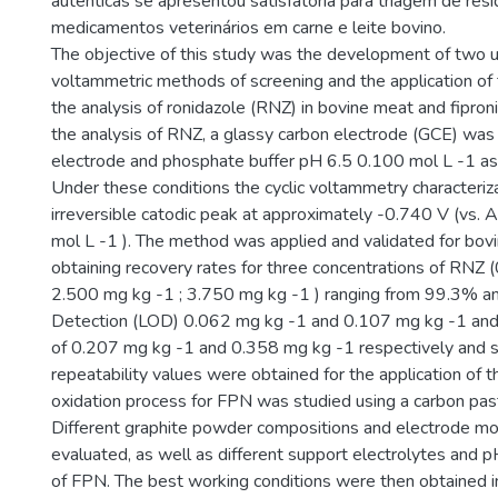
autênticas se apresentou satisfatória para triagem de res
medicamentos veterinários em carne e leite bovino.
The objective of this study was the development of two
voltammetric methods of screening and the application of
the analysis of ronidazole (RNZ) in bovine meat and fipronil
the analysis of RNZ, a glassy carbon electrode (GCE) was
electrode and phosphate buffer pH 6.5 0.100 mol L -1 as 
Under these conditions the cyclic voltammetry characteriza
irreversible catodic peak at approximately -0.740 V (vs. A
mol L -1 ). The method was applied and validated for bovi
obtaining recovery rates for three concentrations of RNZ 
2.500 mg kg -1 ; 3.750 mg kg -1 ) ranging from 99.3% a
Detection (LOD) 0.062 mg kg -1 and 0.107 mg kg -1 and 
of 0.207 mg kg -1 and 0.358 mg kg -1 respectively and s
repeatability values were obtained for the application of 
oxidation process for FPN was studied using a carbon pas
Different graphite powder compositions and electrode mo
evaluated, as well as different support electrolytes and p
of FPN. The best working conditions were then obtaine