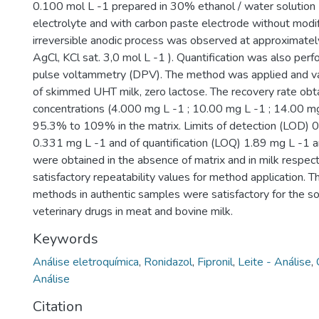
0.100 mol L -1 prepared in 30% ethanol / water solution (
electrolyte and with carbon paste electrode without modif
irreversible anodic process was observed at approximatel
AgCl, KCl sat. 3,0 mol L -1 ). Quantification was also perf
pulse voltammetry (DPV). The method was applied and val
of skimmed UHT milk, zero lactose. The recovery rate obt
concentrations (4.000 mg L -1 ; 10.00 mg L -1 ; 14.00 mg
95.3% to 109% in the matrix. Limits of detection (LOD) 
0.331 mg L -1 and of quantification (LOQ) 1.89 mg L -1 
were obtained in the absence of matrix and in milk respect
satisfactory repeatability values for method application. T
methods in authentic samples were satisfactory for the sor
veterinary drugs in meat and bovine milk.
Keywords
Análise eletroquímica
,
Ronidazol
,
Fipronil
,
Leite - Análise
,
Análise
Citation