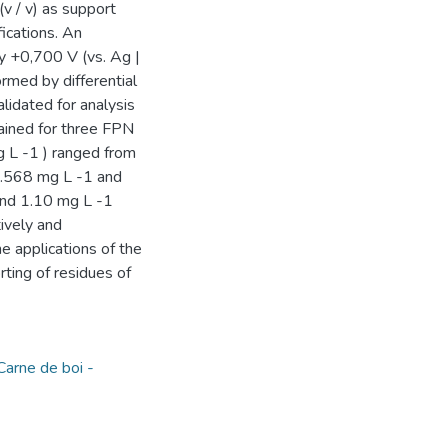
v / v) as support
ications. An
y +0,700 V (vs. Ag |
ormed by differential
idated for analysis
ained for three FPN
 L -1 ) ranged from
0.568 mg L -1 and
and 1.10 mg L -1
ively and
he applications of the
ting of residues of
Carne de boi -