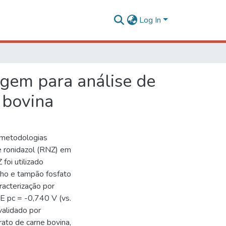
Log In
gem para análise de
 bovina
 metodologias
de ronidazol (RNZ) em
foi utilizado
lho e tampão fosfato
racterização por
m E pc = -0,740 V (vs.
validado por
rato de carne bovina,