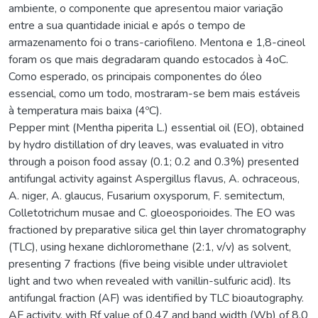
ambiente, o componente que apresentou maior variação
entre a sua quantidade inicial e após o tempo de
armazenamento foi o trans-cariofileno. Mentona e 1,8-cineol
foram os que mais degradaram quando estocados à 4oC.
Como esperado, os principais componentes do óleo
essencial, como um todo, mostraram-se bem mais estáveis
à temperatura mais baixa (4ºC).
Pepper mint (Mentha piperita L.) essential oil (EO), obtained
by hydro distillation of dry leaves, was evaluated in vitro
through a poison food assay (0.1; 0.2 and 0.3%) presented
antifungal activity against Aspergillus flavus, A. ochraceous,
A. niger, A. glaucus, Fusarium oxysporum, F. semitectum,
Colletotrichum musae and C. gloeosporioides. The EO was
fractioned by preparative silica gel thin layer chromatography
(TLC), using hexane dichloromethane (2:1, v/v) as solvent,
presenting 7 fractions (five being visible under ultraviolet
light and two when revealed with vanillin-sulfuric acid). Its
antifungal fraction (AF) was identified by TLC bioautography.
AF activity, with Rf value of 0.47 and band width (Wb) of 8.0