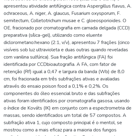
apresentou atividade antifúngica contra Aspergillus flavus, A.
ochraceous, A. niger, A. glaucus, Fusarium oxysporum, F.
semitectum, Colletotrichum musae e C. gloeosporioides. O
OE, fracionado por cromatografia em camada delgada (CCD)
preparativa (sílica-gel), utilizando como eluente
diclorometano:hexano (2:1, v/v), apresentou 7 frações (cinco
visíveis sob luz ultravioleta e duas outras quando reveladas
com vanilina sulfúrica). Sua fração antifúngica (FA) foi
identificada por CCDbioautografia. A FA, com fator de
retenção (Rf) igual a 0,47 e largura da banda (Wb) de 8,0
cm, foi fracionada em três subfrações ativas e avaliadas
através do ensaio poison food a 0,1% e 0,2%. Os
componentes do óleo essencial bruto e das subfrações
ativas foram identificados por cromatografia gasosa, usando
o índice de Kováts (IK) em conjunto com a espectrometria de
massas, sendo identificados um total de 57 compostos. A
subfração ativa 1, cujo composto principal é o mentol, se
mostrou como a mais eficaz para a maioria dos fungos