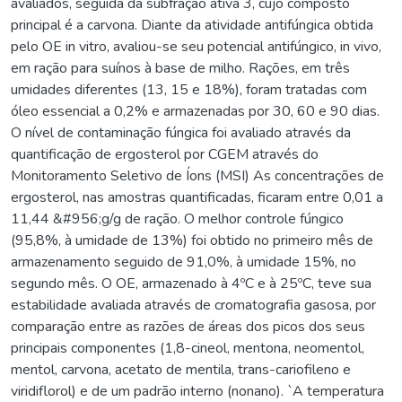
avaliados, seguida da subfração ativa 3, cujo composto
principal é a carvona. Diante da atividade antifúngica obtida
pelo OE in vitro, avaliou-se seu potencial antifúngico, in vivo,
em ração para suínos à base de milho. Rações, em três
umidades diferentes (13, 15 e 18%), foram tratadas com
óleo essencial a 0,2% e armazenadas por 30, 60 e 90 dias.
O nível de contaminação fúngica foi avaliado através da
quantificação de ergosterol por CGEM através do
Monitoramento Seletivo de Íons (MSI) As concentrações de
ergosterol, nas amostras quantificadas, ficaram entre 0,01 a
11,44 &#956;g/g de ração. O melhor controle fúngico
(95,8%, à umidade de 13%) foi obtido no primeiro mês de
armazenamento seguido de 91,0%, à umidade 15%, no
segundo mês. O OE, armazenado à 4ºC e à 25ºC, teve sua
estabilidade avaliada através de cromatografia gasosa, por
comparação entre as razões de áreas dos picos dos seus
principais componentes (1,8-cineol, mentona, neomentol,
mentol, carvona, acetato de mentila, trans-cariofileno e
viridiflorol) e de um padrão interno (nonano). `A temperatura