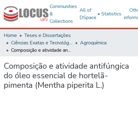
Communities
All of
Oth
&
Statistics
DSpace
inform
Collections
Home
Teses e Dissertações
Ciências Exatas e Tecnológicas
Agroquímica
Composição e atividade antifúngica do óleo essencial de hortelã-pimenta (Mentha piperita L.)
Composição e atividade antifúngica
do óleo essencial de hortelã-
pimenta (Mentha piperita L.)