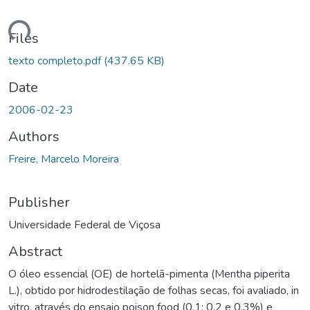
ading...
Files
texto completo.pdf
(437.65 KB)
Date
2006-02-23
Authors
Freire, Marcelo Moreira
Publisher
Universidade Federal de Viçosa
Abstract
O óleo essencial (OE) de hortelã-pimenta (Mentha piperita
L.), obtido por hidrodestilação de folhas secas, foi avaliado, in
vitro, através do ensaio poison food (0,1; 0,2 e 0,3%) e