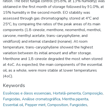
ration. The best fungal control (95.8%, at 13% humidity) was
obtained in the first month of storage followed by 91.0%, at
15% humidity in the second month. EO stability was
assessed through gas chromatography, stored at 4ºC and
25ºC, by comparing the ratios of the peak areas of its main
components (1.8-cineole, menthone, neomenthol, menthol,
carvone, menthyl acetate, trans-caryophyllene, and
viridiflorol) and internal standard (nonane). At room
temperature, trans-caryophyllene showed the highest
variation between its initial amount and after storage.
Menthone and 1,8-cineole degraded the most when stored
at 4oC. As expected, the main components of the essential
oil, as a whole, were more stable at lower temperatures
(4oC).
Keywords
Essências e óleos essenciais
,
Hortelã-pimenta
,
Composição
,
Fungicidas
,
Análise cromatográfica
,
Mentha piperita
,
Essential oil
,
Pepper mint
,
Composition
,
Fungicides
,